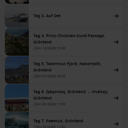
Tag 3. Auf See
Tag 4. Prinz-Christian-Sund-Passage,
Grönland
An
14:00
AB
19:00
Tag 5. Tasermiut Fjord, Nanortalik,
Grönland
An
07:00
AB
18:30
Tag 6. Qaqortoq, Grönland → Hvalsey,
Grönland
An
06:30
AB
11:00
Tag 7. Paamiut, Grönland
An
08:00
AB
13:00