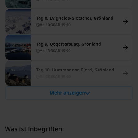
Tag 8. Evigheids-Gletscher, Grönland
An
10:30
AB
19:00
Tag 9. Qeqertarsuaq, Grönland
An
13:30
AB
19:00
Tag 10. Uummannaq Fjord, Grönland
An
08:30
AB
19:00
Mehr anzeigen
Was ist inbegriffen: