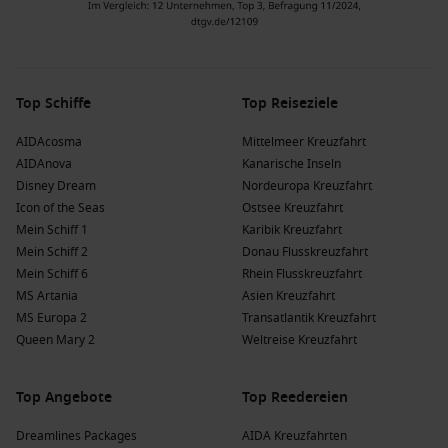
Top Schiffe
Top Reiseziele
AIDAcosma
Mittelmeer Kreuzfahrt
AIDAnova
Kanarische Inseln
Disney Dream
Nordeuropa Kreuzfahrt
Icon of the Seas
Ostsee Kreuzfahrt
Mein Schiff 1
Karibik Kreuzfahrt
Mein Schiff 2
Donau Flusskreuzfahrt
Mein Schiff 6
Rhein Flusskreuzfahrt
MS Artania
Asien Kreuzfahrt
MS Europa 2
Transatlantik Kreuzfahrt
Queen Mary 2
Weltreise Kreuzfahrt
Top Angebote
Top Reedereien
Dreamlines Packages
AIDA Kreuzfahrten