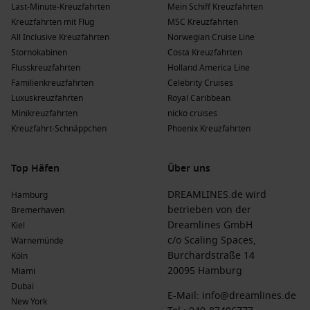
Last-Minute-Kreuzfahrten
Mein Schiff Kreuzfahrten
Kreuzfahrten mit Flug
MSC Kreuzfahrten
All Inclusive Kreuzfahrten
Norwegian Cruise Line
Stornokabinen
Costa Kreuzfahrten
Flusskreuzfahrten
Holland America Line
Familienkreuzfahrten
Celebrity Cruises
Luxuskreuzfahrten
Royal Caribbean
Minikreuzfahrten
nicko cruises
Kreuzfahrt-Schnäppchen
Phoenix Kreuzfahrten
Top Häfen
Über uns
DREAMLINES.de wird
Hamburg
betrieben von der
Bremerhaven
Dreamlines GmbH
Kiel
c/o Scaling Spaces,
Warnemünde
Burchardstraße 14
Köln
20095 Hamburg
Miami
Dubai
E-Mail:
info@dreamlines.de
New York