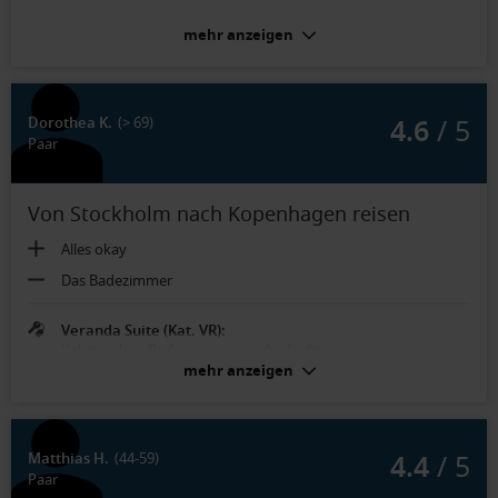
mehr anzeigen
4.6
/ 5
Dorothea K.
(> 69)
Paar
Von Stockholm nach Kopenhagen reisen
Alles okay
Das Badezimmer
Veranda Suite (Kat. VR):
Kabine okay, Bad renovierungsbedürftig
mehr anzeigen
4.4
/ 5
Matthias H.
(44-59)
Paar