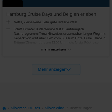
Hamburg Cruise Days und Belgien erleben
Nette, kleine Reise. Sehr gute Unterkünfte!
Schiff: Privater Butlerservice fast zu aufdringlich.
Nachprogramm: Trotz Hinweises unzumutbar langer Weg mit
Gepäck von weit über 1km vom Bus zum Hotel Duke Palace in
Brügge! Zimmer dort um 13.00 Uhr nicht fertig. Rückreise:
Über 6 Std. Aufenthalt am Flughafen Brüssel vorgesehen. Wir
mehr anzeigen
sind stattdessen mit der Bahn von Brügge nach Hannover
zurückgefahren. Diese Variante hätte man anbieten können.
Vista Suite (Kat. VI):
Mehr anzeigen
Alles i.O., leider kein Balkon.
/
Silversea Cruises
/
Silver Wind
/
Bewertungen