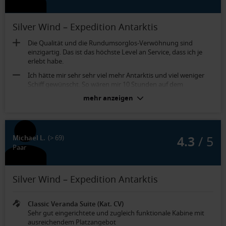
Silver Wind – Expedition Antarktis
Die Qualität und die Rundumsorglos-Verwöhnung sind
einzigartig. Das ist das höchste Level an Service, dass ich je
erlebt habe.
Ich hätte mir sehr sehr viel mehr Antarktis und viel weniger
Schiff gewünscht. So wären mir 10 Stunden auf dem
Kontinent pro Tag viel lieber gewesen, als 2 Mal 60 bis 90
mehr anzeigen
Minuten. Hätte ich das vorher gewusst, so hätte ich diese
extrem teure Reise so nicht gebucht.
Optisch etwas in die Jahre gekommen.
4.3
/ 5
Michael L.
(> 69)
Paar
Silver Wind – Expedition Antarktis
Classic Veranda Suite (Kat. CV)
Sehr gut eingerichtete und zugleich funktionale Kabine mit
ausreichendem Platzangebot