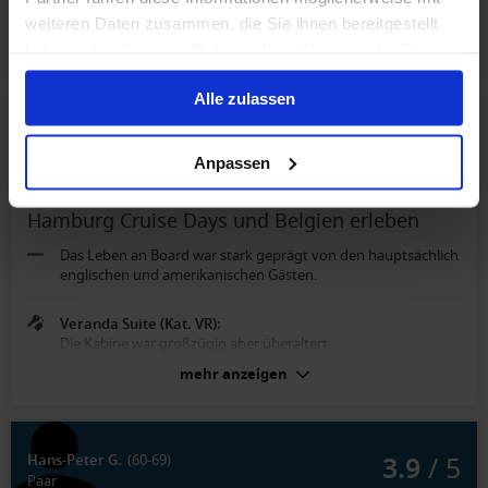
Veranda Suite (Kat. VR):
weiteren Daten zusammen, die Sie ihnen bereitgestellt
Gute Betten. Garderobe in der Kabine ! Neg. Die Kabine, Bad
ist in die Jahre gekommen, müsste renoviert werden.
mehr anzeigen
haben oder die sie im Rahmen Ihrer Nutzung der Dienste
gesammelt haben.
Alle zulassen
2.7
/ 5
Christel K.
(60-69)
Paar
Anpassen
Hamburg Cruise Days und Belgien erleben
Das Leben an Board war stark geprägt von den hauptsächlich
englischen und amerikanischen Gästen.
Veranda Suite (Kat. VR):
Die Kabine war großzügig aber überaltert.
mehr anzeigen
3.9
/ 5
Hans-Peter G.
(60-69)
Paar