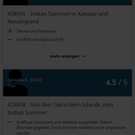
458956 - Indian Summer in Kanada und
Neuengland
Service und Restauran
Schiff Komfort(altes Schiff)
Veranda Suite (Kat. VR):
mehr anzeigen
Zu kleines Badezimmer. Fenster undicht. Schlechte Gerüchte
bei hohem Wellengang.
4.5
/ 5
Cornelia K.
(60-69)
Paar
428838 - Von den Gletschern Islands zum
Indian Summer
Ausflüge überteuert und teilweise ausgefallen. Keinen
Bescheid gegeben. Inseln könnten teilweise nicht angefahren
werden.