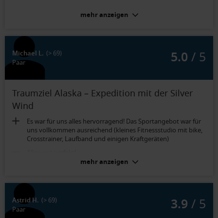
mehr anzeigen
5.0
/ 5
Michael L.
(> 69)
Paar
Traumziel Alaska – Expedition mit der Silver
Wind
Es war für uns alles hervorragend! Das Sportangebot war für
uns vollkommen ausreichend (kleines Fitnessstudio mit bike,
Crosstrainer, Laufband und einigen Kraftgeräten)
Alles war perfekt!
mehr anzeigen
Vista Suite (Kat. VI):
Großes Badezimmer, begehbarer Kleiderschrank,
differenzierte Beleuchtung, hochwertige Produkte im
3.9
/ 5
Astrid H.
(> 69)
Badezimmer (Shampoo etc.)
Paar