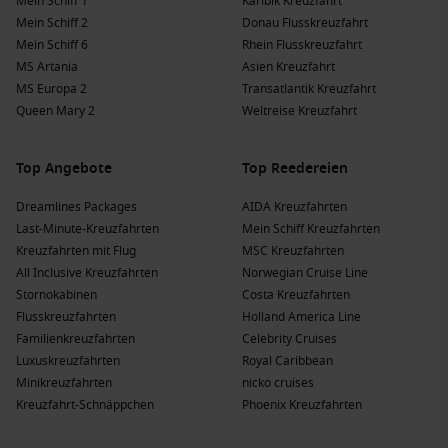
Mein Schiff 1
Karibik Kreuzfahrt
Mein Schiff 2
Donau Flusskreuzfahrt
Mein Schiff 6
Rhein Flusskreuzfahrt
MS Artania
Asien Kreuzfahrt
MS Europa 2
Transatlantik Kreuzfahrt
Queen Mary 2
Weltreise Kreuzfahrt
Top Angebote
Top Reedereien
Dreamlines Packages
AIDA Kreuzfahrten
Last-Minute-Kreuzfahrten
Mein Schiff Kreuzfahrten
Kreuzfahrten mit Flug
MSC Kreuzfahrten
All Inclusive Kreuzfahrten
Norwegian Cruise Line
Stornokabinen
Costa Kreuzfahrten
Flusskreuzfahrten
Holland America Line
Familienkreuzfahrten
Celebrity Cruises
Luxuskreuzfahrten
Royal Caribbean
Minikreuzfahrten
nicko cruises
Kreuzfahrt-Schnäppchen
Phoenix Kreuzfahrten