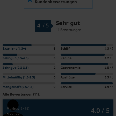
Kundenbewertungen
Sehr gut
4
/
5
11 Bewertungen
Exzellent (4.3+)
6
Schiff
4.3
/ 5
Sehr gut (3.5-4.3)
3
Kabine
4.2
/ 5
Sehr gut (2.3-3.5)
2
Gastronomie
4.5
/ 5
Mittelmäßig (1.5-2.3)
0
Ausflüge
3.3
/ 5
Mangelhaft (0.5-1.5)
0
Service
4.9
/ 5
Alle Bewertungen (11):
4.0
/ 5
Markus
(> 69)
Freunde