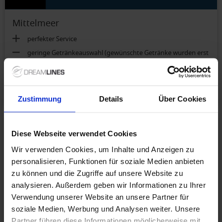
Mittelmeer
perfekter Service
geringe Getränkeauswahl (gewünschte Getränke wurden erst
im nächsten Hafen besorgt); Cocktails waren grauenhaft.
Vista Suite (Kat. VI):
Begehbarer Kleiderschrank
mehr anzeigen
Zustimmung
Details
Über Cookies
3.3
/ 5
Walther U.
(60-69)
Diese Webseite verwendet Cookies
Paar
Wir verwenden Cookies, um Inhalte und Anzeigen zu
personalisieren, Funktionen für soziale Medien anbieten
Westeuropa
zu können und die Zugriffe auf unsere Website zu
analysieren. Außerdem geben wir Informationen zu Ihrer
Butler Service. Freundlichkeit der ganzen Crew
Verwendung unserer Website an unsere Partner für
Einschiffen in Hamburg. First Impessionen beim Empfang.
soziale Medien, Werbung und Analysen weiter. Unsere
Partner führen diese Informationen möglicherweise mit