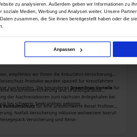
Website zu analysieren. Außerdem geben wir Informationen zu I
r soziale Medien, Werbung und Analysen weiter. Unsere Partner
 Daten zusammen, die Sie ihnen bereitgestellt haben oder die s
n.
Anpassen
nen, empfehlen wir Ihnen die Kreuzfahrt-Versicherung
 Reiseschutz-Produkte wurden speziell für Kreuzfahrten
nisse zuschneiden. Die besonderen
Dreamlines-Vorteile
für
Reise-Rücktrittsversicherung und Urlaubsgarantie
ttung der Nachreisekosten zum nächsten Anlegehafen bei
ch bei schwerer Seekrankheit gehören.
es Rundumschutz
für eine unbeschwerte Reise! Profitieren
erung, Notfall-Versicherung inklusive weltweitem Notruf-
 Reisegepäck-Versicherung und Reise-