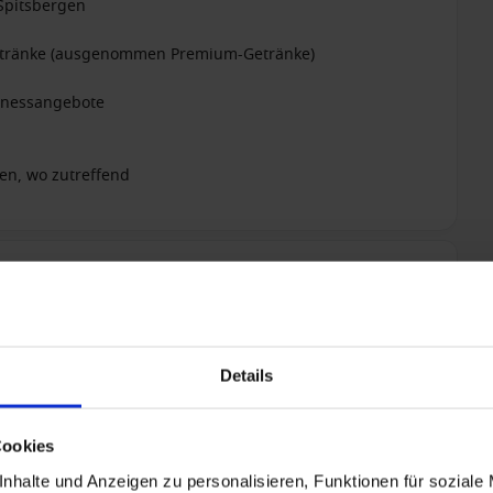
 Spitsbergen
 Getränke (ausgenommen Premium-Getränke)
lnessangebote
en, wo zutreffend
+ All-inclusive hinzufügen
Details
Cookies
nhalte und Anzeigen zu personalisieren, Funktionen für soziale