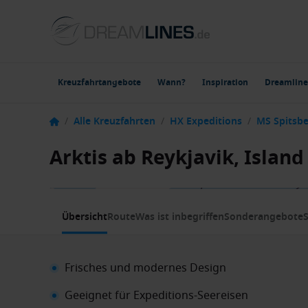
Kreuzfahrtangebote
Wann?
Inspiration
Dreamline
/
Alle Kreuzfahrten
/
HX Expeditions
/
MS Spitsb
Arktis ab Reykjavik, Islan
1 / 5
Übersicht
Route
Was ist inbegriffen
Sonderangebote
S
Frisches und modernes Design
Geeignet für Expeditions-Seereisen