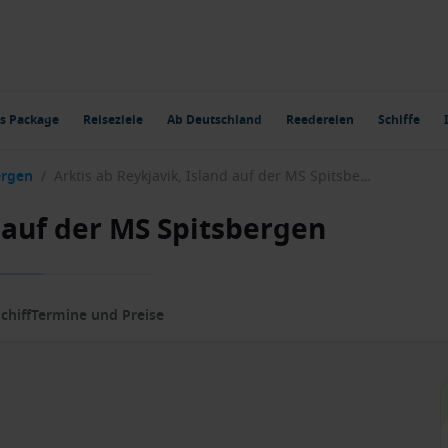
s Package
Reiseziele
Ab Deutschland
Reedereien
Schiffe
ergen
/
Arktis ab Reykjavik, Island auf der MS Spitsbergen
d auf der MS Spitsbergen
chiff
Termine und Preise