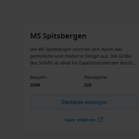
MS Spitsbergen
Die MS Spitsbergen zeichnet sich durch das
gemütliche und moderne Design aus. Die Größe
des Schiffs ist ideal für Expeditionsfahrten durch
die Polarmeere, aber auch für die traditionelle
Hurtigruten geeignet.
Baujahr
:
Passagiere
:
2009
320
Deckplan anzeigen
Mehr erfahren