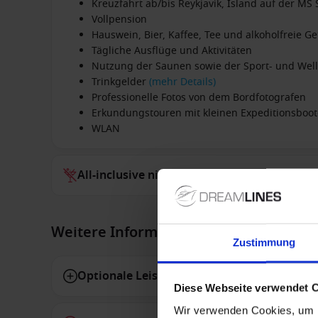
Kreuzfahrt ab/bis Reykjavik, Island auf der MS
Vollpension
Hauswein, Bier, Kaffee, Tee und alkoholfreie
Tägliche Ausflüge und Aktivitäten
Nutzung der Saunen sowie der Sport- und Wel
Trinkgelder
(mehr Details)
Professionelle Fotos von dem Bordfotografen
Erkundungstouren mit kleinen Expeditionsboot
WLAN
All-inclusive nicht inbegriffen
Weitere Informationen
Zustimmung
Optionale Leistungen
Diese Webseite verwendet 
Wir verwenden Cookies, um I