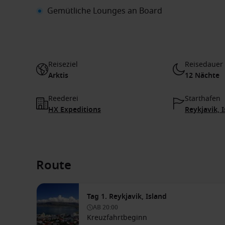
Gemütliche Lounges an Board
Reiseziel
Reisedauer
Arktis
12 Nächte
Reederei
Starthafen
HX Expeditions
Reykjavik, 
Route
Tag 1. Reykjavik, Island
AB
20:00
Kreuzfahrtbeginn