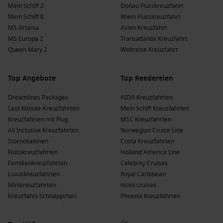
Mein Schiff 2
Donau Flusskreuzfahrt
Mein Schiff 6
Rhein Flusskreuzfahrt
MS Artania
Asien Kreuzfahrt
MS Europa 2
Transatlantik Kreuzfahrt
Queen Mary 2
Weltreise Kreuzfahrt
Top Angebote
Top Reedereien
Dreamlines Packages
AIDA Kreuzfahrten
Last-Minute-Kreuzfahrten
Mein Schiff Kreuzfahrten
Kreuzfahrten mit Flug
MSC Kreuzfahrten
All Inclusive Kreuzfahrten
Norwegian Cruise Line
Stornokabinen
Costa Kreuzfahrten
Flusskreuzfahrten
Holland America Line
Familienkreuzfahrten
Celebrity Cruises
Luxuskreuzfahrten
Royal Caribbean
Minikreuzfahrten
nicko cruises
Kreuzfahrt-Schnäppchen
Phoenix Kreuzfahrten