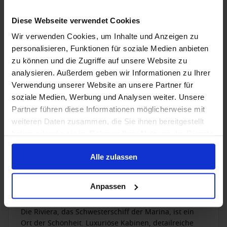
Unfallversicherung, Reisegepäck-Versicherung und
Diese Webseite verwendet Cookies
Reise-Haftpflichtversicherung.
Flüge optional zubuchbar - Dreamlines bietet
Wir verwenden Cookies, um Inhalte und Anzeigen zu
Ihnen zusätzlichen Service
personalisieren, Funktionen für soziale Medien anbieten
Sollten Sie sich für eine Kreuzfahrt mit Oceania
zu können und die Zugriffe auf unsere Website zu
entscheiden, helfen Ihnen unsere Kreuzfahrtexperten
analysieren. Außerdem geben wir Informationen zu Ihrer
gern weiter, für Sie den passenden Flug inkl.
*nicht im Kreuzfahrtpreis inkludiert.
Verwendung unserer Website an unsere Partner für
kostenlosem Transfer zu buchen*. Sagen Sie einfach
bei Ihrer Anfrage, von welchem Flughafen aus Sie
soziale Medien, Werbung und Analysen weiter. Unsere
reisen wollen, und unsere Kreuzfahrtexperten suchen
Partner führen diese Informationen möglicherweise mit
Ihnen dann den passenden Flug raus.
weiteren Daten zusammen, die Sie ihnen bereitgestellt
haben oder die sie im Rahmen Ihrer Nutzung der Dienste
1 / 28
gesammelt haben.
Alle zulassen
Riviera
Anpassen
4.1
/5
29 Bewertungen
Die Riviera, das Schwesterschiff der Marina, ist ein
Ort der Schönheit. Luxuriöse Kabinen, detailreiche