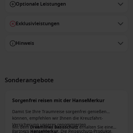
Optionale Leistungen
Exklusivleistungen
Hinweis
Sonderangebote
Sorgenfrei reisen mit der HanseMerkur
Damit Sie Ihre Traumreise sorgenfrei genießen
können, empfehlen wir Ihnen die Kreuzfahrt-
Versicherung unseres renommierten
Mit dem
Dreamlines Basisschutz
erhalten Sie eine
Partners
HanseMerkur
. Die Reiseschutz-Produkte