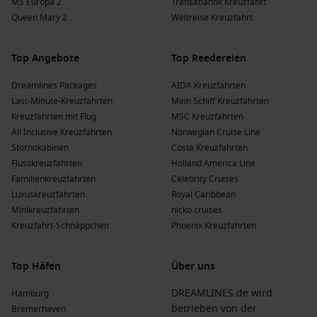
MS Europa 2
Transatlantik Kreuzfahrt
Queen Mary 2
Weltreise Kreuzfahrt
Top Angebote
Top Reedereien
Dreamlines Packages
AIDA Kreuzfahrten
Last-Minute-Kreuzfahrten
Mein Schiff Kreuzfahrten
Kreuzfahrten mit Flug
MSC Kreuzfahrten
All Inclusive Kreuzfahrten
Norwegian Cruise Line
Stornokabinen
Costa Kreuzfahrten
Flusskreuzfahrten
Holland America Line
Familienkreuzfahrten
Celebrity Cruises
Luxuskreuzfahrten
Royal Caribbean
Minikreuzfahrten
nicko cruises
Kreuzfahrt-Schnäppchen
Phoenix Kreuzfahrten
Top Häfen
Über uns
DREAMLINES.de wird
Hamburg
betrieben von der
Bremerhaven