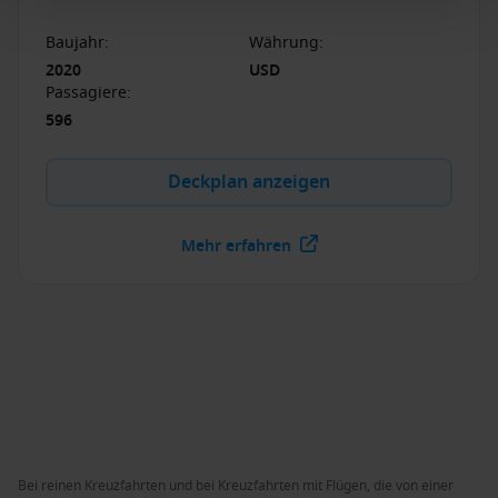
atemberaubende Routen in unendlichem Luxus
entführen.
Baujahr
:
Währung
:
2020
USD
Passagiere
:
596
Deckplan anzeigen
Mehr erfahren
Bei reinen Kreuzfahrten und bei Kreuzfahrten mit Flügen, die von einer