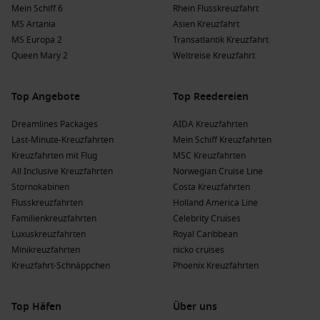
Mein Schiff 6
Rhein Flusskreuzfahrt
MS Artania
Asien Kreuzfahrt
MS Europa 2
Transatlantik Kreuzfahrt
Queen Mary 2
Weltreise Kreuzfahrt
Top Angebote
Top Reedereien
Dreamlines Packages
AIDA Kreuzfahrten
Last-Minute-Kreuzfahrten
Mein Schiff Kreuzfahrten
Kreuzfahrten mit Flug
MSC Kreuzfahrten
All Inclusive Kreuzfahrten
Norwegian Cruise Line
Stornokabinen
Costa Kreuzfahrten
Flusskreuzfahrten
Holland America Line
Familienkreuzfahrten
Celebrity Cruises
Luxuskreuzfahrten
Royal Caribbean
Minikreuzfahrten
nicko cruises
Kreuzfahrt-Schnäppchen
Phoenix Kreuzfahrten
Top Häfen
Über uns