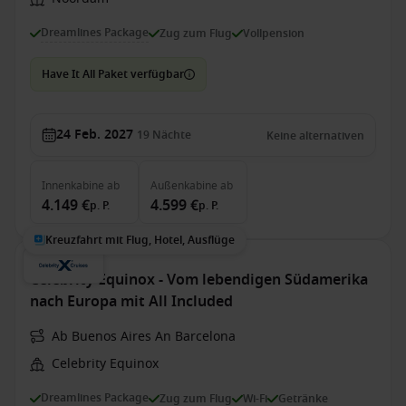
Dreamlines Package
Zug zum Flug
Vollpension
Have It All Paket verfügbar
24 Feb. 2027
19
Nächte
Keine alternativen
Innenkabine
ab
Außenkabine
ab
4.149 €
4.599 €
p. P.
p. P.
Kreuzfahrt mit Flug, Hotel, Ausflüge
Celebrity Equinox - Vom lebendigen Südamerika
nach Europa mit All Included
Ab Buenos Aires An Barcelona
Celebrity Equinox
Dreamlines Package
Zug zum Flug
Wi-Fi
Getränke