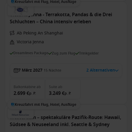
Kreuzfahrt mit Flug, Hotel, Ausflüge
Victoria Jenna - Terrakotta, Pandas & die Drei
Schluchten – China intensiv erleben
Ab Peking An Shanghai
Victoria Jenna
Dreamlines Package
Zug zum Flug
Trinkgelder
7 März 2027
2 Alternativen
15
Nächte
Balkonkabine
ab
Suite
ab
2.699 €
3.249 €
p. P.
p. P.
Kreuzfahrt mit Flug, Hotel, Ausflüge
Westerdam – spektakuläre Pazifik-Route: Hawaii,
Südsee & Neuseeland inkl. Seattle & Sydney