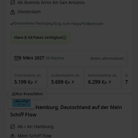
Ab Buenos Aires An San Antonio
Oosterdam
Dreamlines Package
Zug zum Flug
Vollpension
Have It All Paket verfügbar
5 März 2027
20
Nächte
Keine alternativen
Innenkabine
ab
Außenkabine
ab
Balkonkabine
ab
Suite
a
5.199 €
5.699 €
6.299 €
7.249
p. P.
p. P.
p. P.
Nur Kreuzfahrt
Karibik ab Hamburg, Deutschland auf der Mein
Schiff Flow
Ab / An Hamburg
Mein Schiff Flow