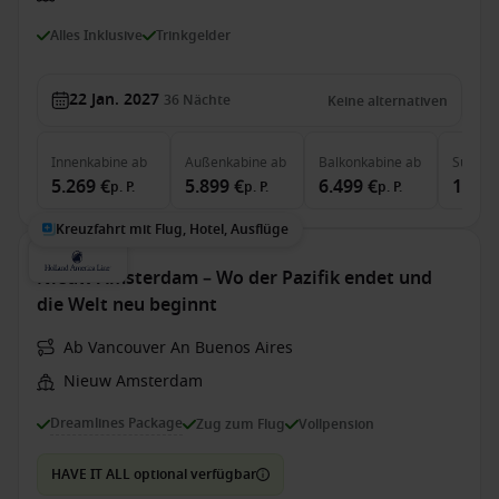
Alles Inklusive
Trinkgelder
22 Jan. 2027
36
Nächte
Keine alternativen
Innenkabine
ab
Außenkabine
ab
Balkonkabine
ab
Suite
a
5.269 €
5.899 €
6.499 €
15.09
p. P.
p. P.
p. P.
Kreuzfahrt mit Flug, Hotel, Ausflüge
Nieuw Amsterdam – Wo der Pazifik endet und
die Welt neu beginnt
Ab Vancouver An Buenos Aires
Nieuw Amsterdam
Dreamlines Package
Zug zum Flug
Vollpension
HAVE IT ALL optional verfügbar