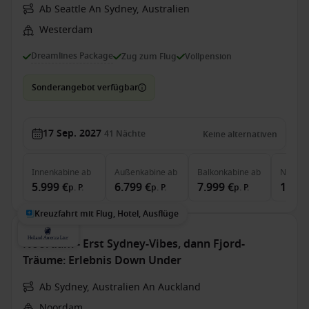
Ab Seattle An Sydney, Australien
Westerdam
Dreamlines Package
Zug zum Flug
Vollpension
Sonderangebot verfügbar
17 Sep. 2027
41
Nächte
Keine alternativen
Innenkabine
ab
Außenkabine
ab
Balkonkabine
ab
Neptun
5.999 €
6.799 €
7.999 €
14.19
p. P.
p. P.
p. P.
Kreuzfahrt mit Flug, Hotel, Ausflüge
Noordam - Erst Sydney-Vibes, dann Fjord-
Träume: Erlebnis Down Under
Ab Sydney, Australien An Auckland
Noordam