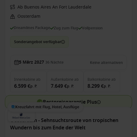
Ab Buenos Aires An Fort Lauderdale
Oosterdam
Dreamlines Package
Zug zum Flug
Vollpension
Sonderangebot verfügbar
5 März 2027
36
Nächte
Keine alternativen
Innenkabine
ab
Außenkabine
ab
Balkonkabine
ab
6.599 €
7.649 €
8.299 €
p. P.
p. P.
p. P.
Bestpreisgarantie Plus
Kreuzfahrt mit Flug, Hotel, Ausflüge
Oosterdam - Sehnsuchtsroute von tropischen
Wundern bis zum Ende der Welt