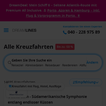
DreamDeal: Mein Schiff 6 – Seltene Atlantik-Route mit
Premium All Inclusive. ⚓
Porto, Azoren & Hamburg – inkl.
Flug & Vorprogramm in Porto. 🍷
Kontaktieren Sie einen Experten
040 - 228 975 89
Alle Kreuzfahrten
Bis zu -50 %
Geben Sie Ihre Suche ein
Ändern
Reiseziel · Abreisedaten · Reisedauer · Reedereien · Abflug von
14695 Kreuzfahrten
Empfehlung
Kreuzfahrt mit Flug, Hotel, Ausflüge
Oosterdam - Südamerikanische Symphonie
entlang endloser Küsten