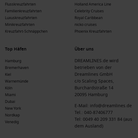
Flusskreuzfahrten
Holland America Line
Familienkreuzfahrten
Celebrity Cruises
Luxuskreuzfahrten
Royal Caribbean
Minikreuzfahrten
nicko cruises
Kreuzfahrt-Schnäppchen
Phoenix Kreuzfahrten
Top Häfen
Über uns
DREAMLINES.de wird
Hamburg
betrieben von der
Bremerhaven
Dreamlines GmbH
Kiel
c/o Scaling Spaces,
Warnemünde
Burchardstraße 14
Köln
20095 Hamburg
Miami
Dubai
E-Mail:
info@dreamlines.de
New York
Tel.:
040-87406777
Nordkap
Tel: 0049 40 209 331 84 (aus
Venedig
dem Ausland)