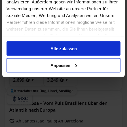
analysieren. Außerdem geben wir Informationen zu Ihrer
Victoria Jenna - Terrakotta, Pandas & die Drei
Verwendung unserer Website an unsere Partner für
Schluchten – China intensiv erleben
soziale Medien, Werbung und Analysen weiter. Unsere
Ab Peking An Shanghai
Partner führen diese Informationen möglicherweise mit
weiteren Daten zusammen, die Sie ihnen bereitgestellt
Victoria Jenna
haben oder die sie im Rahmen Ihrer Nutzung der Dienste
Dreamlines Package
Zug zum Flug
Trinkgelder
gesammelt haben.
Alle zulassen
7 März 2027
2 Alternativen
15
Nächte
Anpassen
Balkonkabine
ab
Suite
ab
2.699 €
3.249 €
p. P.
p. P.
Kreuzfahrt mit Flug, Hotel, Ausflüge
MSC Virtuosa – Vom Puls Brasiliens über den
Atlantik nach Europa
Ab Santos (Sao Paulo) An Barcelona