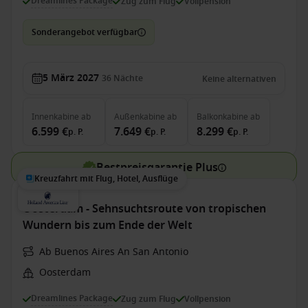
Dreamlines Package
Zug zum Flug
Vollpension
Sonderangebot verfügbar
5 März 2027
36
Nächte
Keine alternativen
Innenkabine
ab
Außenkabine
ab
Balkonkabine
ab
6.599 €
7.649 €
8.299 €
p. P.
p. P.
p. P.
Bestpreisgarantie Plus
Kreuzfahrt mit Flug, Hotel, Ausflüge
Oosterdam - Sehnsuchtsroute von tropischen
Wundern bis zum Ende der Welt
Ab Buenos Aires An San Antonio
Oosterdam
Dreamlines Package
Zug zum Flug
Vollpension