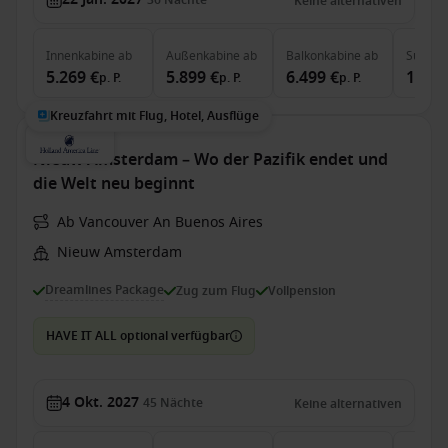
36
Nächte
Keine alternativen
Innenkabine
ab
Außenkabine
ab
Balkonkabine
ab
Suite
a
5.269 €
5.899 €
6.499 €
15.09
p. P.
p. P.
p. P.
Kreuzfahrt mit Flug, Hotel, Ausflüge
Nieuw Amsterdam – Wo der Pazifik endet und
die Welt neu beginnt
Ab Vancouver An Buenos Aires
Nieuw Amsterdam
Dreamlines Package
Zug zum Flug
Vollpension
HAVE IT ALL optional verfügbar
4 Okt. 2027
45
Nächte
Keine alternativen