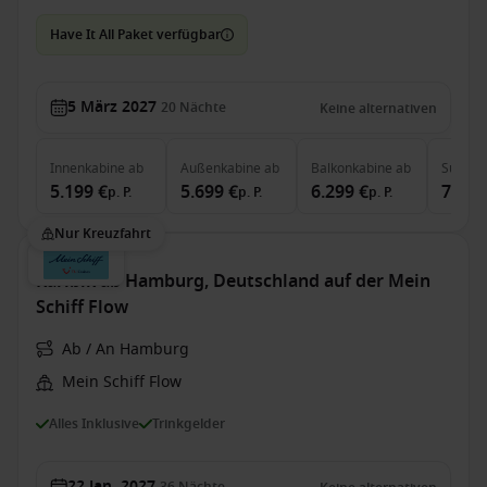
Have It All Paket verfügbar
5 März 2027
20
Nächte
Keine alternativen
Innenkabine
ab
Außenkabine
ab
Balkonkabine
ab
Suite
a
5.199 €
5.699 €
6.299 €
7.249
p. P.
p. P.
p. P.
Nur Kreuzfahrt
Karibik ab Hamburg, Deutschland auf der Mein
Schiff Flow
Ab / An Hamburg
Mein Schiff Flow
Alles Inklusive
Trinkgelder
22 Jan. 2027