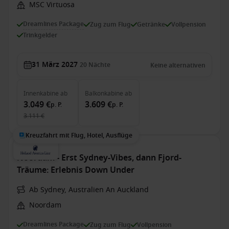
MSC Virtuosa
Dreamlines Package
Zug zum Flug
Getränke
Vollpension
Trinkgelder
31 März 2027
20
Nächte
Keine alternativen
Innenkabine
ab
Balkonkabine
ab
3.049 €
3.609 €
p. P.
p. P.
3.111 €
Kreuzfahrt mit Flug, Hotel, Ausflüge
Noordam - Erst Sydney-Vibes, dann Fjord-
Träume: Erlebnis Down Under
Ab Sydney, Australien An Auckland
Noordam
Dreamlines Package
Zug zum Flug
Vollpension