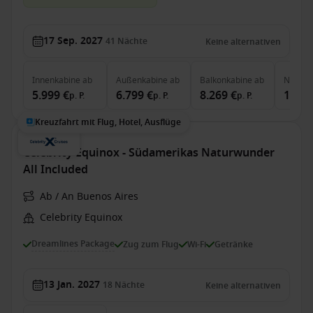
17 Sep. 2027
41
Nächte
Keine alternativen
Innenkabine
ab
Außenkabine
ab
Balkonkabine
ab
Neptun
5.999 €
6.799 €
8.269 €
14.19
p. P.
p. P.
p. P.
Kreuzfahrt mit Flug, Hotel, Ausflüge
Celebrity Equinox - Südamerikas Naturwunder
All Included
Ab / An Buenos Aires
Celebrity Equinox
Dreamlines Package
Zug zum Flug
Wi-Fi
Getränke
13 Jan. 2027
18
Nächte
Keine alternativen