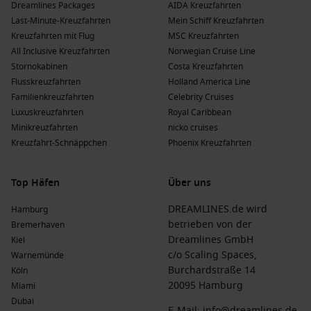
Dreamlines Packages
AIDA Kreuzfahrten
Last-Minute-Kreuzfahrten
Mein Schiff Kreuzfahrten
Kreuzfahrten mit Flug
MSC Kreuzfahrten
All Inclusive Kreuzfahrten
Norwegian Cruise Line
Stornokabinen
Costa Kreuzfahrten
Flusskreuzfahrten
Holland America Line
Familienkreuzfahrten
Celebrity Cruises
Luxuskreuzfahrten
Royal Caribbean
Minikreuzfahrten
nicko cruises
Kreuzfahrt-Schnäppchen
Phoenix Kreuzfahrten
Top Häfen
Über uns
DREAMLINES.de wird
Hamburg
betrieben von der
Bremerhaven
Dreamlines GmbH
Kiel
c/o Scaling Spaces,
Warnemünde
Burchardstraße 14
Köln
20095 Hamburg
Miami
Dubai
E-Mail:
info@dreamlines.de