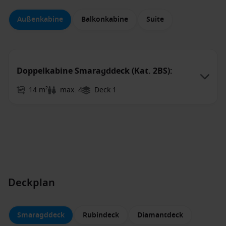
Außenkabine
Balkonkabine
Suite
Doppelkabine Smaragddeck (Kat. 2BS):
14 m²
max. 4
Deck 1
Deckplan
Smaragddeck
Rubindeck
Diamantdeck