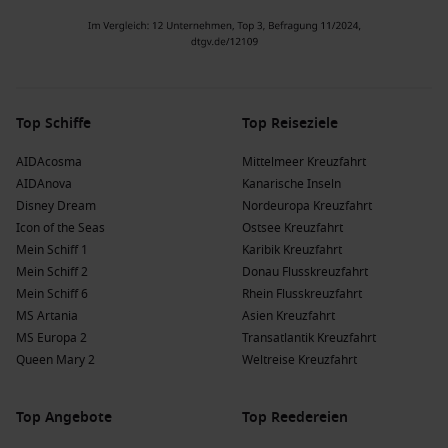
Top Schiffe
Top Reiseziele
AIDAcosma
Mittelmeer Kreuzfahrt
AIDAnova
Kanarische Inseln
Disney Dream
Nordeuropa Kreuzfahrt
Icon of the Seas
Ostsee Kreuzfahrt
Mein Schiff 1
Karibik Kreuzfahrt
Mein Schiff 2
Donau Flusskreuzfahrt
Mein Schiff 6
Rhein Flusskreuzfahrt
MS Artania
Asien Kreuzfahrt
MS Europa 2
Transatlantik Kreuzfahrt
Queen Mary 2
Weltreise Kreuzfahrt
Top Angebote
Top Reedereien