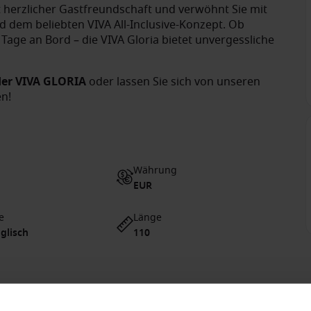
 herzlicher Gastfreundschaft und verwöhnt Sie mit
 dem beliebten VIVA All-Inclusive-Konzept. Ob
Tage an Bord – die VIVA Gloria bietet unvergessliche
der VIVA GLORIA
oder lassen Sie sich von unseren
n!
Währung
EUR
e
Länge
glisch
110