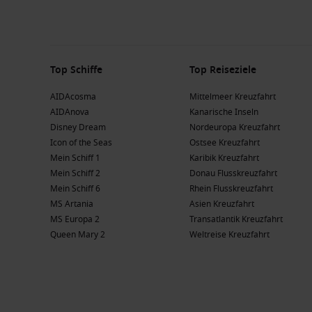
Top Schiffe
Top Reiseziele
AIDAcosma
Mittelmeer Kreuzfahrt
AIDAnova
Kanarische Inseln
Disney Dream
Nordeuropa Kreuzfahrt
Icon of the Seas
Ostsee Kreuzfahrt
Mein Schiff 1
Karibik Kreuzfahrt
Mein Schiff 2
Donau Flusskreuzfahrt
Mein Schiff 6
Rhein Flusskreuzfahrt
MS Artania
Asien Kreuzfahrt
MS Europa 2
Transatlantik Kreuzfahrt
Queen Mary 2
Weltreise Kreuzfahrt