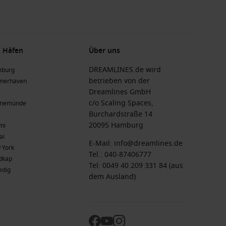
 Häfen
Über uns
DREAMLINES.de wird
burg
betrieben von der
merhaven
Dreamlines GmbH
c/o Scaling Spaces,
nemünde
Burchardstraße 14
20095 Hamburg
mi
ai
E-Mail:
info@dreamlines.de
 York
Tel.:
040-87406777
dkap
Tel: 0049 40 209 331 84 (aus
edig
dem Ausland)