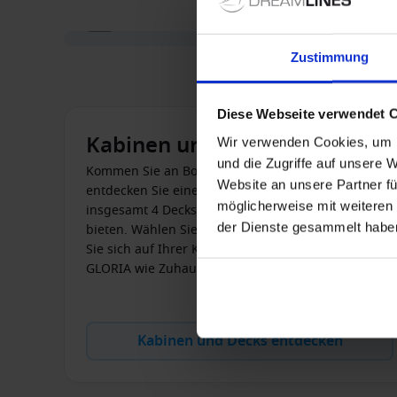
1 / 6
Zustimmung
Diese Webseite verwendet 
Kabinen und Decks
Wir verwenden Cookies, um I
und die Zugriffe auf unsere 
Kommen Sie an Bord der VIVA GLORIA und
Website an unsere Partner fü
entdecken Sie eine der 6 Kabinenkategorien auf
möglicherweise mit weiteren
insgesamt 4 Decks die für 153 Passagiere Platz
der Dienste gesammelt habe
bieten. Wählen Sie Ihre Traumkabine und fühlen
Sie sich auf Ihrer Kreuzfahrt an Bord der VIVA
GLORIA wie Zuhause!
Kabinen und Decks entdecken