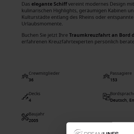
Das
elegante Schiff
vereint modernes Design mit
kulinarischen Highlights, geräumigen Kabinen und
Kulturstädte entlang des Rheins oder entspannte 
Urlaubsmomente.
Buchen Sie jetzt Ihre
Traumkreuzfahrt an Bord 
erfahrenen Kreuzfahrtexperten persönlich berate
Crewmitglieder
Passagiere
36
153
Decks
Bordsprach
4
Deutsch, En
Baujahr
2005