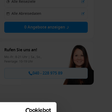
0 Angebote anzeigen
Rufen Sie uns an!
Mo.-Fr.: 8-21 Uhr | Sa., So.,
Feiertage: 10-19 Uhr
040 - 228 975 89