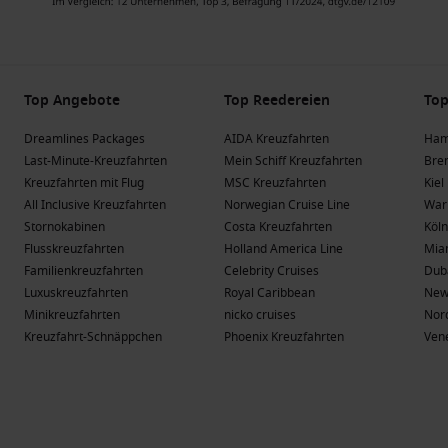
Top Angebote
Top Reedereien
Top
Dreamlines Packages
AIDA Kreuzfahrten
Ham
Last-Minute-Kreuzfahrten
Mein Schiff Kreuzfahrten
Bre
Kreuzfahrten mit Flug
MSC Kreuzfahrten
Kiel
All Inclusive Kreuzfahrten
Norwegian Cruise Line
War
Stornokabinen
Costa Kreuzfahrten
Köln
Flusskreuzfahrten
Holland America Line
Mia
Familienkreuzfahrten
Celebrity Cruises
Dub
Luxuskreuzfahrten
Royal Caribbean
New
Minikreuzfahrten
nicko cruises
Nor
Kreuzfahrt-Schnäppchen
Phoenix Kreuzfahrten
Ven