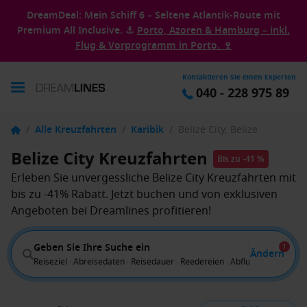
DreamDeal: Mein Schiff 6 – Seltene Atlantik-Route mit
Premium All Inclusive. ⚓
Porto, Azoren & Hamburg – inkl.
Flug & Vorprogramm in Porto. 🍷
Kontaktieren Sie einen Experten
040 - 228 975 89
/
Alle Kreuzfahrten
/
Karibik
/
Belize City, Belize
Belize City Kreuzfahrten
Bis zu -41 %
Erleben Sie unvergessliche Belize City Kreuzfahrten mit
bis zu -41% Rabatt. Jetzt buchen und von exklusiven
Angeboten bei Dreamlines profitieren!
Geben Sie Ihre Suche ein
1
Ändern
Reiseziel · Abreisedaten · Reisedauer · Reedereien · Abflug von