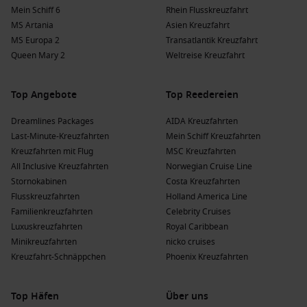
Royal Caribbean
: Royal Caribbean verfügt über 29 Schiffe,
Mein Schiff 6
Rhein Flusskreuzfahrt
darunter
Rhapsody of the Seas
und
Enchantment of the
MS Artania
Asien Kreuzfahrt
Seas
, die Belize City ansteuern. Diese Abfahrtsorte sind oft
MS Europa 2
Transatlantik Kreuzfahrt
Tampa oder Galveston.
Queen Mary 2
Weltreise Kreuzfahrt
Holland America Line
: Holland America Line hat 12 Schiffe,
darunter
Eurodam
und
Koningsdam
, die Belize ansteuern,
Top Angebote
Top Reedereien
häufig aus Fort Lauderdale.
Cunard
: Cunard verfügt über 4 Schiffe, darunter die
Dreamlines Packages
AIDA Kreuzfahrten
Queen Elizabeth
, die regelmäßig Belize City besuchen,
Last-Minute-Kreuzfahrten
Mein Schiff Kreuzfahrten
meist ab
Miami
.
Kreuzfahrten mit Flug
MSC Kreuzfahrten
All Inclusive Kreuzfahrten
Norwegian Cruise Line
Die Vorteile einer Kreuzfahrt nach Belize City,
Stornokabinen
Costa Kreuzfahrten
Flusskreuzfahrten
Holland America Line
Belize zu verschiedenen Jahreszeiten
Familienkreuzfahrten
Celebrity Cruises
Frühling
(
März
,
April
,
Mai
)
: Temperaturen liegen zwischen
Luxuskreuzfahrten
Royal Caribbean
23 °C und 31 °C. Diese Zeit ist ideal für Outdoor-Aktivitäten,
Minikreuzfahrten
nicko cruises
wenn die Verhältnisse angenehm und die Landschaft
Kreuzfahrt-Schnäppchen
Phoenix Kreuzfahrten
üppig ist.
Sommer
(
Juni
,
Juli
,
August
)
: Temperaturen zwischen 25 °C
Top Häfen
Über uns
und 33 °C machen diese Jahreszeit warm, perfekt für