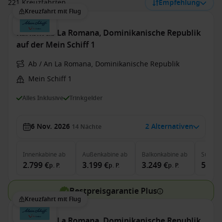
221 Kreuzfahrten
Empfehlung
Kreuzfahrt mit Flug
Karibik ab La Romana, Dominikanische Republik
auf der Mein Schiff 1
Ab / An La Romana, Dominikanische Republik
Mein Schiff 1
Alles Inklusive
Trinkgelder
6 Nov. 2026
2 Alternativen
14
Nächte
Innenkabine
ab
Außenkabine
ab
Balkonkabine
ab
Suite
a
2.799 €
3.199 €
3.249 €
5.849
p. P.
p. P.
p. P.
Bestpreisgarantie Plus
Kreuzfahrt mit Flug
Karibik ab La Romana, Dominikanische Republik