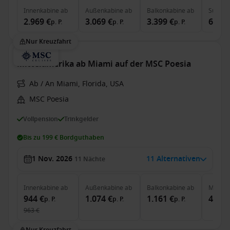
Innenkabine
ab
Außenkabine
ab
Balkonkabine
ab
Suite
a
2.969 €
3.069 €
3.399 €
6.769
p. P.
p. P.
p. P.
Nur Kreuzfahrt
Mittelamerika ab Miami auf der MSC Poesia
Ab / An Miami, Florida, USA
MSC Poesia
Vollpension
Trinkgelder
Bis zu 199 € Bordguthaben
1 Nov. 2026
11 Alternativen
11
Nächte
Innenkabine
ab
Außenkabine
ab
Balkonkabine
ab
MSC Ya
944 €
1.074 €
1.161 €
4.039
p. P.
p. P.
p. P.
963 €