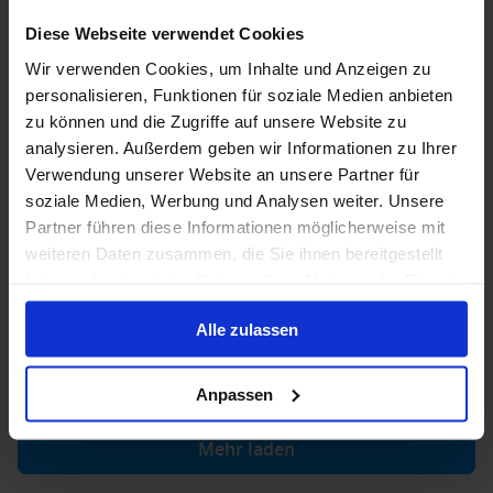
Nur Kreuzfahrt
Diese Webseite verwendet Cookies
Mittelamerika ab Miami auf der MSC Poesia
Wir verwenden Cookies, um Inhalte und Anzeigen zu
personalisieren, Funktionen für soziale Medien anbieten
Ab / An Miami, Florida, USA
zu können und die Zugriffe auf unsere Website zu
MSC Poesia
analysieren. Außerdem geben wir Informationen zu Ihrer
Verwendung unserer Website an unsere Partner für
Vollpension
Trinkgelder
soziale Medien, Werbung und Analysen weiter. Unsere
Partner führen diese Informationen möglicherweise mit
Bis zu 199 € Bordguthaben
weiteren Daten zusammen, die Sie ihnen bereitgestellt
23 Dez. 2026
22
Nächte
Keine alternativen
haben oder die sie im Rahmen Ihrer Nutzung der Dienste
gesammelt haben.
Alle zulassen
Innenkabine
ab
Außenkabine
ab
Balkonkabine
ab
2.929 €
3.284 €
3.567 €
p. P.
p. P.
p. P.
Anpassen
Mehr laden