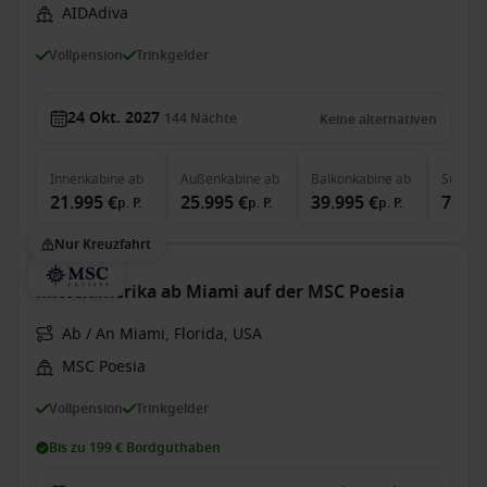
AIDAdiva
Vollpension
Trinkgelder
24 Okt. 2027
144
Nächte
Keine alternativen
Innenkabine
ab
Außenkabine
ab
Balkonkabine
ab
Suite
a
21.995 €
25.995 €
39.995 €
71.49
p. P.
p. P.
p. P.
Nur Kreuzfahrt
Mittelamerika ab Miami auf der MSC Poesia
Ab / An Miami, Florida, USA
MSC Poesia
Vollpension
Trinkgelder
Bis zu 199 € Bordguthaben