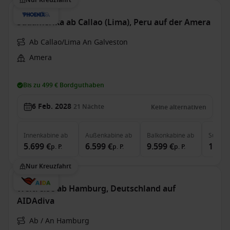
Nur Kreuzfahrt
Südamerika ab Callao (Lima), Peru auf der Amera
Ab Callao/Lima An Galveston
Amera
Bis zu 499 € Bordguthaben
6 Feb. 2028
21
Nächte
Keine alternativen
Innenkabine
ab
Außenkabine
ab
Balkonkabine
ab
Suite
a
5.699 €
6.599 €
9.599 €
11.69
p. P.
p. P.
p. P.
Nur Kreuzfahrt
Weltreise ab Hamburg, Deutschland auf
AIDAdiva
Ab / An Hamburg