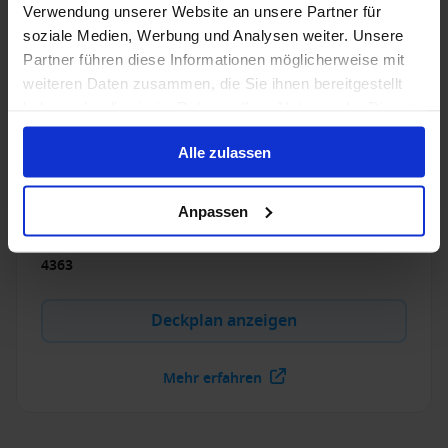
Verwendung unserer Website an unsere Partner für
MSC Splendida
soziale Medien, Werbung und Analysen weiter. Unsere
Partner führen diese Informationen möglicherweise mit
3.9
/5
353 Bewertungen
weiteren Daten zusammen, die Sie ihnen bereitgestellt
Wer auf der MSC Splendida eine Reise bucht, der
haben oder die sie im Rahmen Ihrer Nutzung der Dienste
bekommt ein Rundum-Sorglos-Programm geboten.
gesammelt haben.
Entspannen Sie im Wellness-Bereich oder nutzen Sie
Alle zulassen
das große Angebot von Aktivitäten.
Letzte Renovierung
:
Währung
:
Anpassen
2017
EUR, USD
Passagiere
:
4363
Deckplan anzeigen
Mehr erfahren