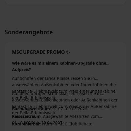
Sonderangebote
MSC UPGRADE PROMO ✨
Wie wäre es mit einem Kabinen-Upgrade ohne
Aufpreis?
Auf Schiffen der Lirica-Klasse reisen Sie in
ausgewählten Außenkabinen oder Innenkabinen der
Fantastica-Erlebniswelt zum Preis einer Innenkabine
Auf allen übrigen Schiffsklassen reisen Sie in
der Bella-Erlebniswelt.
ausgewählten Balkonkabinen oder Außenkabinen der
Fantastica-Erlebniswelt zum Preis einer Außenkabine
Buchungszeitraum
: 01.07.–09.08.2026
der Bella-Erlebniswelt.
Reisezeitraum
: Ausgewählte Abfahrten vom
01.10.2026 bis 30.04.2027.
Kombinierbar
: Nur mit MSC Club Rabatt.