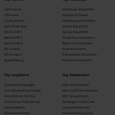
AIDAcosma
Mittelmeer Kreuzfahrt
AIDAnova
Kanarische Inseln
Disney Dream
Nordeuropa Kreuzfahrt
Icon of the Seas
Ostsee Kreuzfahrt
Mein Schiff 1
Karibik Kreuzfahrt
Mein Schiff 2
Donau Flusskreuzfahrt
Mein Schiff 6
Rhein Flusskreuzfahrt
MS Artania
Asien Kreuzfahrt
MS Europa 2
Transatlantik Kreuzfahrt
Queen Mary 2
Weltreise Kreuzfahrt
Top Angebote
Top Reedereien
Dreamlines Packages
AIDA Kreuzfahrten
Last-Minute-Kreuzfahrten
Mein Schiff Kreuzfahrten
Kreuzfahrten mit Flug
MSC Kreuzfahrten
All Inclusive Kreuzfahrten
Norwegian Cruise Line
Stornokabinen
Costa Kreuzfahrten
Flusskreuzfahrten
Holland America Line