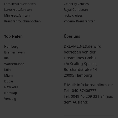
Familienkreuzfahrten
Celebrity Cruises
Luxuskreuzfahrten
Royal Caribbean
Minikreuzfahrten
nicko cruises
Kreuzfahrt-Schnäppchen
Phoenix Kreuzfahrten
Top Häfen
Über uns
DREAMLINES.de wird
Hamburg
betrieben von der
Bremerhaven
Dreamlines GmbH
Kiel
c/o Scaling Spaces,
Warnemünde
Burchardstraße 14
Köln
20095 Hamburg
Miami
Dubai
E-Mail:
info@dreamlines.de
New York
Tel.:
040-87406777
Nordkap
Tel: 0049 40 209 331 84 (aus
Venedig
dem Ausland)