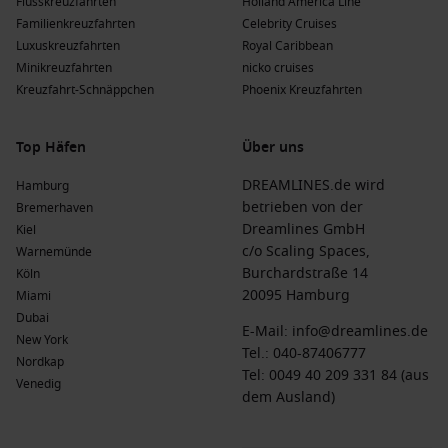
Flusskreuzfahrten
Holland America Line
Familienkreuzfahrten
Celebrity Cruises
Luxuskreuzfahrten
Royal Caribbean
Minikreuzfahrten
nicko cruises
Kreuzfahrt-Schnäppchen
Phoenix Kreuzfahrten
Top Häfen
Über uns
DREAMLINES.de wird
Hamburg
betrieben von der
Bremerhaven
Dreamlines GmbH
Kiel
c/o Scaling Spaces,
Warnemünde
Burchardstraße 14
Köln
20095 Hamburg
Miami
Dubai
E-Mail:
info@dreamlines.de
New York
Tel.:
040-87406777
Nordkap
Tel: 0049 40 209 331 84 (aus
Venedig
dem Ausland)