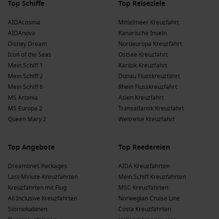
Top Schiffe
Top Reiseziele
AIDAcosma
Mittelmeer Kreuzfahrt
AIDAnova
Kanarische Inseln
Disney Dream
Nordeuropa Kreuzfahrt
Icon of the Seas
Ostsee Kreuzfahrt
Mein Schiff 1
Karibik Kreuzfahrt
Mein Schiff 2
Donau Flusskreuzfahrt
Mein Schiff 6
Rhein Flusskreuzfahrt
MS Artania
Asien Kreuzfahrt
MS Europa 2
Transatlantik Kreuzfahrt
Queen Mary 2
Weltreise Kreuzfahrt
Top Angebote
Top Reedereien
Dreamlines Packages
AIDA Kreuzfahrten
Last-Minute-Kreuzfahrten
Mein Schiff Kreuzfahrten
Kreuzfahrten mit Flug
MSC Kreuzfahrten
All Inclusive Kreuzfahrten
Norwegian Cruise Line
Stornokabinen
Costa Kreuzfahrten