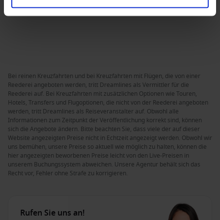
Bei reinen Kreuzfahrten und bei Kreuzfahrten mit Flügen, die von einer
Reederei angeboten werden, tritt Dreamlines als Vermittler für die
Reederei auf. Bei Kreuzfahrten mit zusätzlichen Optionen wie Touren,
Hotels, Transfers und Flugoptionen, die nicht von der Reederei angeboten
werden, tritt Dreamlines als Reiseveranstalter auf. Obwohl alle
Informationen zum Zeitpunkt der Veröffentlichung korrekt sind, können
sich die Angebote ändern. Bitte beachten Sie, dass viele der auf dieser
Website angezeigten Preise nicht in Echtzeit angezeigt werden. Obwohl wir
uns bemühen, unsere Preise so aktuell wie möglich zu halten, können die
hier angezeigten beworbenen Preise leicht von den Live-Preisen in
unserem Buchungssystem abweichen. Unsere Agentur behält sich das
Recht vor, Fehler ohne Strafe zu korrigieren.
Rufen Sie uns an!