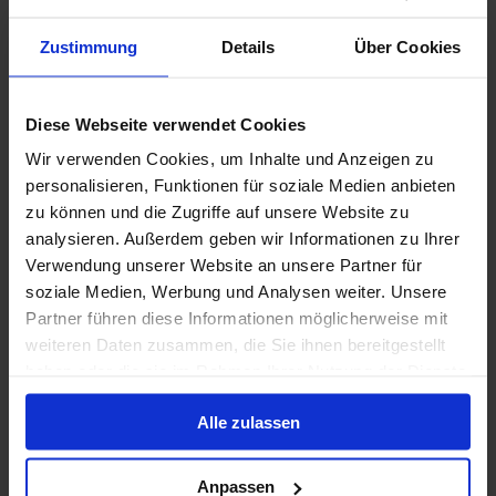
1 / 58
Zustimmung
Details
Über Cookies
Mein Schiff Relax
Diese Webseite verwendet Cookies
4.3
/5
68 Bewertungen
Wir verwenden Cookies, um Inhalte und Anzeigen zu
Der Erste der InTUItion-Klasse verspricht „Wohlfühlen
personalisieren, Funktionen für soziale Medien anbieten
neu erleben“. Spüren Sie den Wind in Ihrem Haar, die
zu können und die Zugriffe auf unsere Website zu
Seeluft auf Ihrer Haut und lassen Sie den Alltag
analysieren. Außerdem geben wir Informationen zu Ihrer
Seemeile für Seemeile hinter sich.
Verwendung unserer Website an unsere Partner für
Baujahr
:
Passagiere
:
soziale Medien, Werbung und Analysen weiter. Unsere
2025
4100
Partner führen diese Informationen möglicherweise mit
weiteren Daten zusammen, die Sie ihnen bereitgestellt
Deckplan anzeigen
haben oder die sie im Rahmen Ihrer Nutzung der Dienste
gesammelt haben.
Alle zulassen
Mehr erfahren
Anpassen