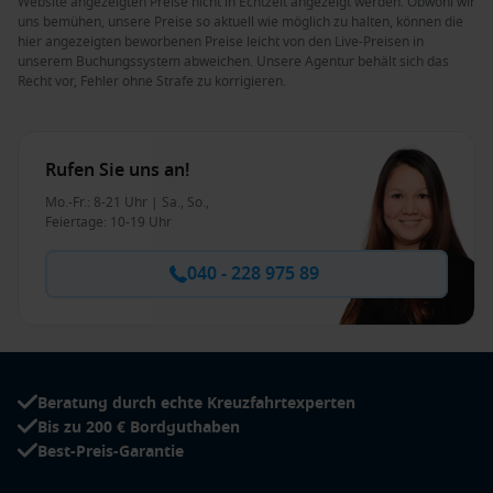
Website angezeigten Preise nicht in Echtzeit angezeigt werden. Obwohl wir
uns bemühen, unsere Preise so aktuell wie möglich zu halten, können die
hier angezeigten beworbenen Preise leicht von den Live-Preisen in
unserem Buchungssystem abweichen. Unsere Agentur behält sich das
Recht vor, Fehler ohne Strafe zu korrigieren.
Rufen Sie uns an!
Mo.-Fr.: 8-21 Uhr | Sa., So.,
Feiertage: 10-19 Uhr
040 - 228 975 89
Beratung durch echte Kreuzfahrtexperten
Bis zu 200 € Bordguthaben
Best-Preis-Garantie