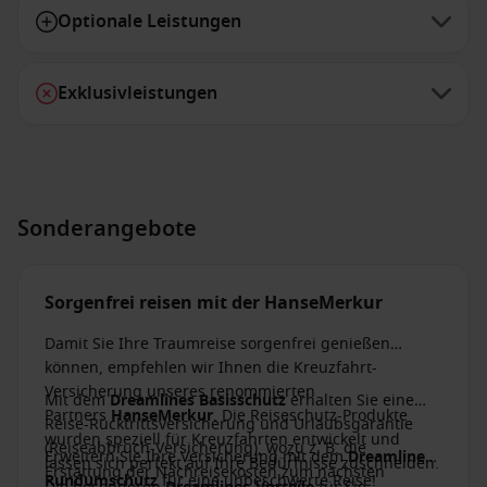
Optionale Leistungen
Exklusivleistungen
Sonderangebote
Sorgenfrei reisen mit der HanseMerkur
Damit Sie Ihre Traumreise sorgenfrei genießen
können, empfehlen wir Ihnen die Kreuzfahrt-
Versicherung unseres renommierten
Mit dem
Dreamlines Basisschutz
erhalten Sie eine
Partners
HanseMerkur
. Die Reiseschutz-Produkte
Reise-Rücktrittsversicherung und Urlaubsgarantie
wurden speziell für Kreuzfahrten entwickelt und
(Reiseabbruch-Versicherung), wozu z. B. die
Erweitern Sie Ihre Versicherung mit dem
Dreamlines
lassen sich perfekt auf Ihre Bedürfnisse zuschneiden.
Erstattung der Nachreisekosten zum nächsten
Rundumschutz
für eine unbeschwerte Reise!