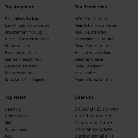
Top Angebote
Top Reedereien
Dreamlines Packages
AIDA Kreuzfahrten
Last-Minute-Kreuzfahrten
Mein Schiff Kreuzfahrten
Kreuzfahrten mit Flug
MSC Kreuzfahrten
All Inclusive Kreuzfahrten
Norwegian Cruise Line
Stornokabinen
Costa Kreuzfahrten
Flusskreuzfahrten
Holland America Line
Familienkreuzfahrten
Celebrity Cruises
Luxuskreuzfahrten
Royal Caribbean
Minikreuzfahrten
nicko cruises
Kreuzfahrt-Schnäppchen
Phoenix Kreuzfahrten
Top Häfen
Über uns
DREAMLINES.de wird
Hamburg
betrieben von der
Bremerhaven
Dreamlines GmbH
Kiel
c/o Scaling Spaces,
Warnemünde
Burchardstraße 14
Köln