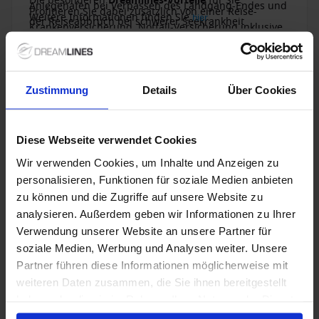
Die besonderen
Dreamlines-Vorteile
für Sie:
Anlegehafen bei Verpassen des Landgang-Endes und
Profitieren Sie dabei zusätzlich von einer Reise-
Weitere Informationen finden Sie
hier
.
der Reiseabbruch bei schwerer Seekrankheit
Krankenversicherung, Notfall-Versicherung inklusive
gehören.
weltweitem Notruf-Service mit Dolmetscher, Reise-
Unfallversicherung, Reisegepäck-Versicherung und
Reise-Haftpflichtversicherung.
Zustimmung
Details
Über Cookies
1 / 34
Diese Webseite verwendet Cookies
AIDAcosma
Wir verwenden Cookies, um Inhalte und Anzeigen zu
4.3
/5
120 Bewertungen
personalisieren, Funktionen für soziale Medien anbieten
zu können und die Zugriffe auf unsere Website zu
Ein himmlisches großzügiges Pool-Deck, neue
analysieren. Außerdem geben wir Informationen zu Ihrer
Restaurants in denen Sie kulinarische Hochgenüsse
Verwendung unserer Website an unsere Partner für
erleben können, ein Vergnügungspark und vieles
soziale Medien, Werbung und Analysen weiter. Unsere
mehr! AIDAcosma bietet einen traumhaften Urlaub
für große und kleine Gäste.
Partner führen diese Informationen möglicherweise mit
Baujahr
:
Währung
:
weiteren Daten zusammen, die Sie ihnen bereitgestellt
2022
EUR
Passagiere
:
haben oder die sie im Rahmen Ihrer Nutzung der Dienste
6600
gesammelt haben.