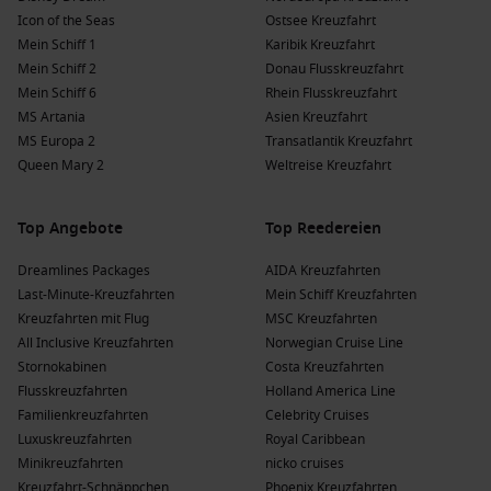
Icon of the Seas
Ostsee Kreuzfahrt
Mein Schiff 1
Karibik Kreuzfahrt
Mein Schiff 2
Donau Flusskreuzfahrt
Mein Schiff 6
Rhein Flusskreuzfahrt
MS Artania
Asien Kreuzfahrt
MS Europa 2
Transatlantik Kreuzfahrt
Queen Mary 2
Weltreise Kreuzfahrt
Top Angebote
Top Reedereien
Dreamlines Packages
AIDA Kreuzfahrten
Last-Minute-Kreuzfahrten
Mein Schiff Kreuzfahrten
Kreuzfahrten mit Flug
MSC Kreuzfahrten
All Inclusive Kreuzfahrten
Norwegian Cruise Line
Stornokabinen
Costa Kreuzfahrten
Flusskreuzfahrten
Holland America Line
Familienkreuzfahrten
Celebrity Cruises
Luxuskreuzfahrten
Royal Caribbean
Minikreuzfahrten
nicko cruises
Kreuzfahrt-Schnäppchen
Phoenix Kreuzfahrten