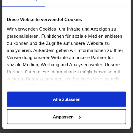
Die Costa Toscana ist seit 2022 Teil der Costa-
Kreuzfahrten-Flotte. Ihr Name ist eine Hommage an
einen der beliebtesten italienischen Orte der Welt.
Diese Webseite verwendet Cookies
Außerdem wird sie neben der Costa Smeralda das
Wir verwenden Cookies, um Inhalte und Anzeigen zu
zweite Costa-Schiff sein, das vollständig mit LNG
Baujahr
:
Währung
:
personalisieren, Funktionen für soziale Medien anbieten
betrieben wird.
2021
EUR
zu können und die Zugriffe auf unsere Website zu
Passagiere
:
analysieren. Außerdem geben wir Informationen zu Ihrer
6554
Verwendung unserer Website an unsere Partner für
soziale Medien, Werbung und Analysen weiter. Unsere
Deckplan anzeigen
Partner führen diese Informationen möglicherweise mit
weiteren Daten zusammen, die Sie ihnen bereitgestellt
haben oder die sie im Rahmen Ihrer Nutzung der Dienste
Mehr erfahren
gesammelt haben.
Alle zulassen
Anpassen