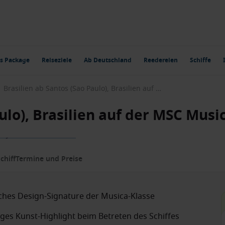
s Package
Reiseziele
Ab Deutschland
Reedereien
Schiffe
Brasilien ab Santos (Sao Paulo), Brasilien auf der MSC Musica
ulo), Brasilien auf der MSC Musi
chiff
Termine und Preise
isches Design-Signature der Musica-Klasse
ges Kunst-Highlight beim Betreten des Schiffes