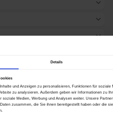
Details
Cookies
nhalte und Anzeigen zu personalisieren, Funktionen für soziale
Website zu analysieren. Außerdem geben wir Informationen zu I
nen, empfehlen wir Ihnen die Kreuzfahrt-Versicherung
r soziale Medien, Werbung und Analysen weiter. Unsere Partner
 Reiseschutz-Produkte wurden speziell für Kreuzfahrten
 Daten zusammen, die Sie ihnen bereitgestellt haben oder die s
nisse zuschneiden. Die besonderen
Dreamlines-Vorteile
für
Reise-Rücktrittsversicherung und Urlaubsgarantie
n.