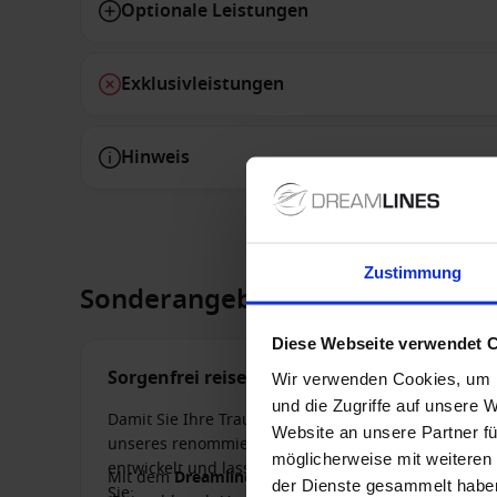
Optionale Leistungen
Exklusivleistungen
Hinweis
Zustimmung
Sonderangebote
Diese Webseite verwendet 
Sorgenfrei reisen mit der HanseMerkur
Wir verwenden Cookies, um I
und die Zugriffe auf unsere 
Damit Sie Ihre Traumreise sorgenfrei genießen kön
Website an unsere Partner fü
unseres renommierten Partners
HanseMerkur
. Die
möglicherweise mit weiteren
entwickelt und lassen sich perfekt auf Ihre Bedürf
Mit dem
Dreamlines Basisschutz
erhalten Sie eine 
der Dienste gesammelt habe
Sie: