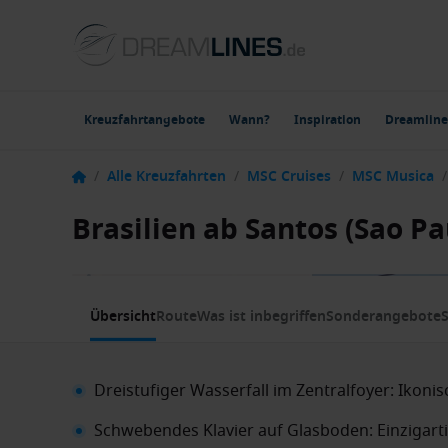
Kreuzfahrtangebote
Wann?
Inspiration
Dreamline
/
Alle Kreuzfahrten
/
MSC Cruises
/
MSC Musica
/
Brasilien ab Santos (Sao Pa
1 / 9
Übersicht
Route
Was ist inbegriffen
Sonderangebote
S
Dreistufiger Wasserfall im Zentralfoyer: Ikon
Schwebendes Klavier auf Glasboden: Einzigarti