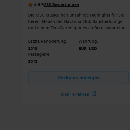
3.9
/5
238 Bewertungen
Die MSC Musica hält unzählige Highlights für Sie
bereit. Neben der Havanna Club Raucherlounge
und einem Zen-Garten gibt es an Bord sogar einen
dreistufigen Wasserfall. Machen Sie sich selbst ein
Bild und kommen Sie an Bord.
Letzte Renovierung
:
Währung
:
2019
EUR, USD
Passagiere
:
3013
Deckplan anzeigen
Mehr erfahren