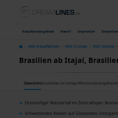
Kreuzfahrtangebote
Wann?
Inspiration
Dreamline
/
Alle Kreuzfahrten
/
MSC Cruises
/
MSC Musica
/
Brasilien ab Itajaí, Brasil
1 / 10
Übersicht
Route
Was ist inbegriffen
Sonderangebote
S
Dreistufiger Wasserfall im Zentralfoyer: Ikon
Schwebendes Klavier auf Glasboden: Einzigarti