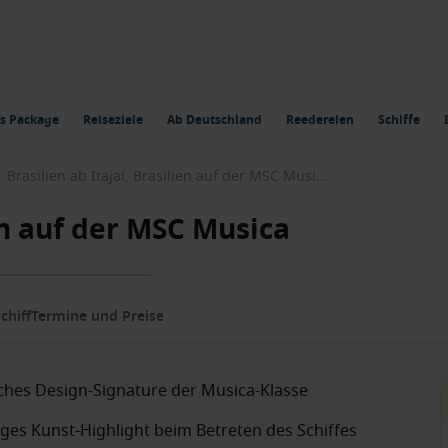
s Package
Reiseziele
Ab Deutschland
Reedereien
Schiffe
Brasilien ab Itajaí, Brasilien auf der MSC Musica
ien auf der MSC Musica
chiff
Termine und Preise
isches Design-Signature der Musica-Klasse
ges Kunst-Highlight beim Betreten des Schiffes