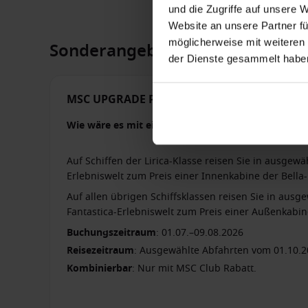
und die Zugriffe auf unsere 
Website an unsere Partner fü
möglicherweise mit weiteren
Sonderangebote
der Dienste gesammelt habe
MSC UPGRADE PROMO ✨
Wie wäre es mit einem Kabinen-Upgrade ohne Auf
Auf Schiffen der Lirica-Klasse reisen Sie in ausge
Erlebniswelt zum Preis einer Innenkabine der Bella-
Auf allen übrigen Schiffsklassen reisen Sie in au
Fantastica-Erlebniswelt zum Preis einer Außenkabine
Buchungszeitraum
: 01.07.–09.08.2026
Reisezeitraum
: Ausgewählte Abfahrten vom 01.10.20
Kombinierbar
: Nur mit MSC Club Rabatt.