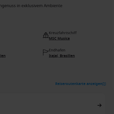
ingenuss in exklusivem Ambiente
Kreuzfahrtschiff
MSC Musica
Endhafen
lien
Itajaí, Brasilien
Reiseroutenkarte anzeigen