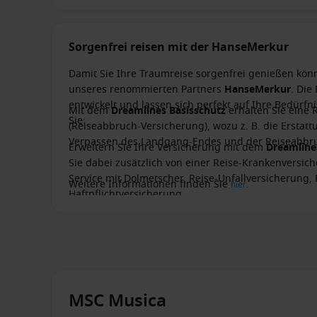
Sorgenfrei reisen mit der HanseMerkur
Damit Sie Ihre Traumreise sorgenfrei genießen kön
unseres renommierten Partners
HanseMerkur
. Die
entwickelt und lassen sich perfekt auf Ihre Bedürf
Mit dem
Dreamlines Basisschutz
erhalten Sie eine 
Sie:
(Reiseabbruch-Versicherung), wozu z. B. die Ersta
Verpassen des Landgang-Endes und der Reiseabbru
Erweitern Sie Ihre Versicherung mit dem
Dreamlin
Sie dabei zusätzlich von einer Reise-Krankenversich
Service mit Dolmetscher, Reise-Unfallversicherung,
Weitere Informationen finden Sie
hier
.
Haftpflichtversicherung.
MSC Musica