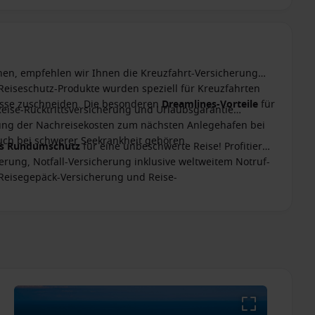
nen, empfehlen wir Ihnen die Kreuzfahrt-Versicherung
 Reiseschutz-Produkte wurden speziell für Kreuzfahrten
nisse zuschneiden. Die besonderen
Dreamlines-Vorteile
für
Reise-Rücktrittsversicherung und Urlaubsgarantie
ttung der Nachreisekosten zum nächsten Anlegehafen bei
ch bei schwerer Seekrankheit gehören.
es Rundumschutz
für eine unbeschwerte Reise! Profitieren
erung, Notfall-Versicherung inklusive weltweitem Notruf-
 Reisegepäck-Versicherung und Reise-