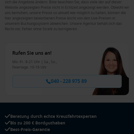
sich die Angebote ändern. Bitte beachten Sie, dass viele der auf dieser
Website angezeigten Preise nicht in Echtzeit angezeigt werden. Obwohl wir
uns bemühen, unsere Preise so aktuell wie möglich zu halten, können die
hier angezeigten beworbenen Preise leicht von den Live-Preisen in
unserem Buchungssystem abweichen. Unsere Agentur behält sich das
Recht vor, Fehler ohne Strafe zu korrigieren.
Rufen Sie uns an!
Mo.-Fr.: 8-21 Uhr | Sa., So.,
Feiertage: 10-19 Uhr
040 - 228 975 89
Beratung durch echte Kreuzfahrtexperten
Bis zu 200 € Bordguthaben
Best-Preis-Garantie