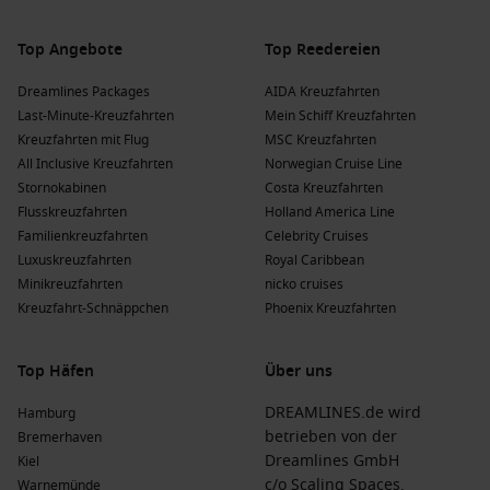
Top Angebote
Top Reedereien
Dreamlines Packages
AIDA Kreuzfahrten
Last-Minute-Kreuzfahrten
Mein Schiff Kreuzfahrten
Kreuzfahrten mit Flug
MSC Kreuzfahrten
All Inclusive Kreuzfahrten
Norwegian Cruise Line
Stornokabinen
Costa Kreuzfahrten
Flusskreuzfahrten
Holland America Line
Familienkreuzfahrten
Celebrity Cruises
Luxuskreuzfahrten
Royal Caribbean
Minikreuzfahrten
nicko cruises
Kreuzfahrt-Schnäppchen
Phoenix Kreuzfahrten
Top Häfen
Über uns
DREAMLINES.de wird
Hamburg
betrieben von der
Bremerhaven
Dreamlines GmbH
Kiel
c/o Scaling Spaces,
Warnemünde