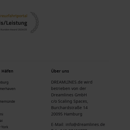
 Häfen
Über uns
DREAMLINES.de wird
burg
betrieben von der
merhaven
Dreamlines GmbH
c/o Scaling Spaces,
nemünde
Burchardstraße 14
20095 Hamburg
mi
ai
E-Mail:
info@dreamlines.de
 York