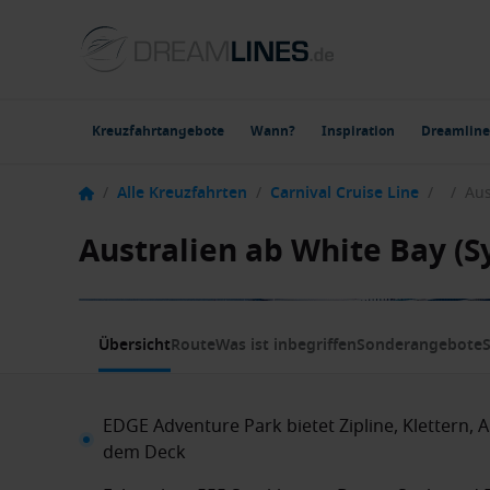
Kreuzfahrtangebote
Wann?
Inspiration
Dreamline
/
Alle Kreuzfahrten
/
Carnival Cruise Line
/
/
Australien ab White Bay (S
1 / 6
Übersicht
Route
Was ist inbegriffen
Sonderangebote
S
EDGE Adventure Park bietet Zipline, Klettern, 
dem Deck