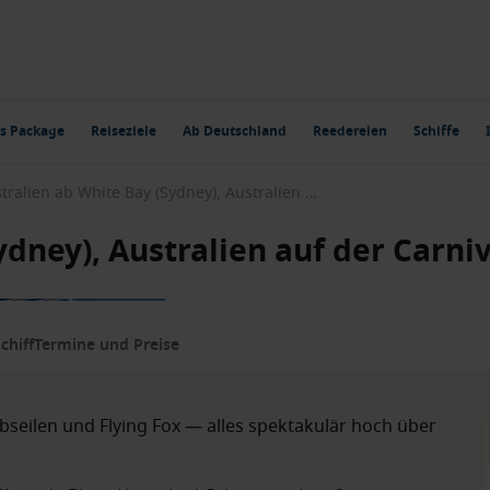
s Package
Reiseziele
Ab Deutschland
Reedereien
Schiffe
Australien ab White Bay (Sydney), Australien auf der Carnival Adventure
ydney), Australien auf der Carni
Route
chiff
Termine und Preise
Abseilen und Flying Fox — alles spektakulär hoch über