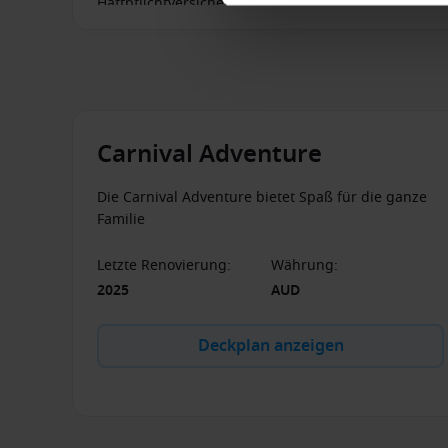
Haftpflichtversicherung.
Carnival Adventure
Die Carnival Adventure bietet Spaß für die ganze
Familie
Letzte Renovierung
:
Währung
:
2025
AUD
Deckplan anzeigen