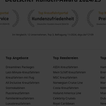
Top Angebote
Top Reedereien
Top
Dreamlines Packages
AIDA Kreuzfahrten
Ham
Last-Minute-Kreuzfahrten
Mein Schiff Kreuzfahrten
Bre
Kreuzfahrten mit Flug
MSC Kreuzfahrten
Kiel
All Inclusive Kreuzfahrten
Norwegian Cruise Line
War
Stornokabinen
Costa Kreuzfahrten
Köln
Flusskreuzfahrten
Holland America Line
Mia
Familienkreuzfahrten
Celebrity Cruises
Dub
Luxuskreuzfahrten
Royal Caribbean
New