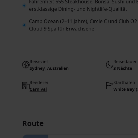
Fahrenheit 555 Steakhouse, Bonsai Sushi und 
erstklassige Dining- und Nightlife-Qualität
Camp Ocean (2–11 Jahre), Circle C und Club O2 
Cloud 9 Spa für Erwachsene
Reiseziel
Reisedauer
Sydney, Australien
3 Nächte
Reederei
Starthafen
Carnival
White Bay (
Route