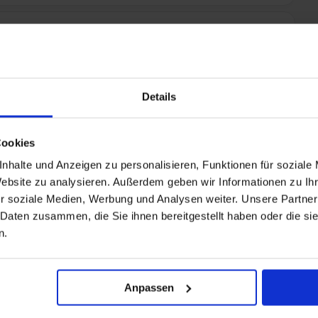
Details
Cookies
nhalte und Anzeigen zu personalisieren, Funktionen für soziale
Website zu analysieren. Außerdem geben wir Informationen zu I
nen, empfehlen wir Ihnen die Kreuzfahrt-Versicherung
r soziale Medien, Werbung und Analysen weiter. Unsere Partner
 Reiseschutz-Produkte wurden speziell für Kreuzfahrten
 Daten zusammen, die Sie ihnen bereitgestellt haben oder die s
nisse zuschneiden. Die besonderen
Dreamlines-Vorteile
für
n.
Reise-Rücktrittsversicherung und Urlaubsgarantie
ttung der Nachreisekosten zum nächsten Anlegehafen bei
ch bei schwerer Seekrankheit gehören.
es Rundumschutz
für eine unbeschwerte Reise! Profitieren
Anpassen
erung, Notfall-Versicherung inklusive weltweitem Notruf-
 Reisegepäck-Versicherung und Reise-