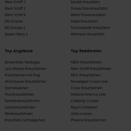
Mein Schiff 1
Karibik Kreuzfahrt
Mein Schiff 2
Donau Flusskreuzfahrt
Mein Schiff 6
Rhein Flusskreuzfahrt
MS Artania
Asien Kreuzfahrt
MS Europa 2
Transatlantik Kreuzfahrt
Queen Mary 2
Weltreise Kreuzfahrt
Top Angebote
Top Reedereien
Dreamlines Packages
AIDA Kreuzfahrten
Last-Minute-Kreuzfahrten
Mein Schiff Kreuzfahrten
Kreuzfahrten mit Flug
MSC Kreuzfahrten
All Inclusive Kreuzfahrten
Norwegian Cruise Line
Stornokabinen
Costa Kreuzfahrten
Flusskreuzfahrten
Holland America Line
Familienkreuzfahrten
Celebrity Cruises
Luxuskreuzfahrten
Royal Caribbean
Minikreuzfahrten
nicko cruises
Kreuzfahrt-Schnäppchen
Phoenix Kreuzfahrten