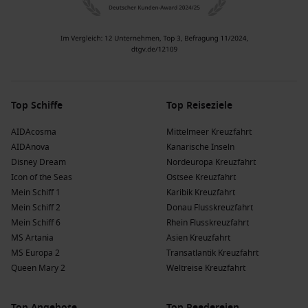
Top Schiffe
Top Reiseziele
AIDAcosma
Mittelmeer Kreuzfahrt
AIDAnova
Kanarische Inseln
Disney Dream
Nordeuropa Kreuzfahrt
Icon of the Seas
Ostsee Kreuzfahrt
Mein Schiff 1
Karibik Kreuzfahrt
Mein Schiff 2
Donau Flusskreuzfahrt
Mein Schiff 6
Rhein Flusskreuzfahrt
MS Artania
Asien Kreuzfahrt
MS Europa 2
Transatlantik Kreuzfahrt
Queen Mary 2
Weltreise Kreuzfahrt
Top Angebote
Top Reedereien