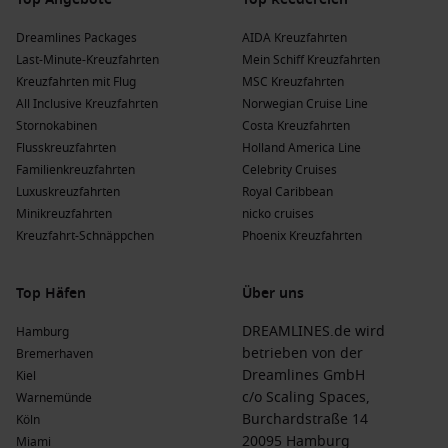
Dreamlines Packages
AIDA Kreuzfahrten
Last-Minute-Kreuzfahrten
Mein Schiff Kreuzfahrten
Kreuzfahrten mit Flug
MSC Kreuzfahrten
All Inclusive Kreuzfahrten
Norwegian Cruise Line
Stornokabinen
Costa Kreuzfahrten
Flusskreuzfahrten
Holland America Line
Familienkreuzfahrten
Celebrity Cruises
Luxuskreuzfahrten
Royal Caribbean
Minikreuzfahrten
nicko cruises
Kreuzfahrt-Schnäppchen
Phoenix Kreuzfahrten
Top Häfen
Über uns
DREAMLINES.de wird
Hamburg
betrieben von der
Bremerhaven
Dreamlines GmbH
Kiel
c/o Scaling Spaces,
Warnemünde
Burchardstraße 14
Köln
20095 Hamburg
Miami