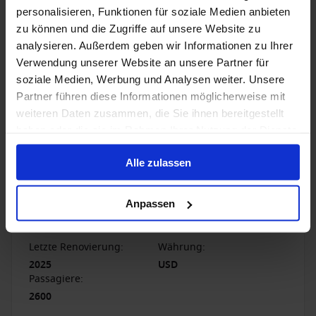
Weitere Informationen finden Sie
hier
.
der Reiseabbruch bei schwerer Seekrankheit
Krankenversicherung, Notfall-Versicherung inklusive
personalisieren, Funktionen für soziale Medien anbieten
gehören.
weltweitem Notruf-Service mit Dolmetscher, Reise-
zu können und die Zugriffe auf unsere Website zu
Unfallversicherung, Reisegepäck-Versicherung und
analysieren. Außerdem geben wir Informationen zu Ihrer
Reise-Haftpflichtversicherung.
Verwendung unserer Website an unsere Partner für
1 / 17
soziale Medien, Werbung und Analysen weiter. Unsere
Partner führen diese Informationen möglicherweise mit
weiteren Daten zusammen, die Sie ihnen bereitgestellt
Grand Princess
haben oder die sie im Rahmen Ihrer Nutzung der Dienste
gesammelt haben.
4
/5
12 Bewertungen
Alle zulassen
Die Grand Princess vereint Tradition und Moderne in
einem luxuriösen Ambiente. Auf 13 Decks verteilt
Anpassen
finden Sie luxuriöse Kabinen, ein vielfältiges
Unterhaltungsangebot und zahlreiche
Besonderheiten.
Letzte Renovierung
:
Währung
:
2025
USD
Passagiere
:
2600