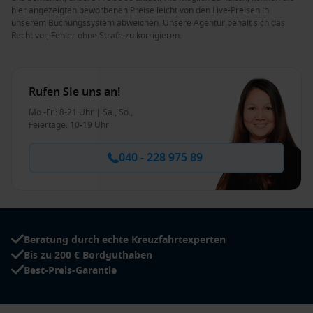
hier angezeigten beworbenen Preise leicht von den Live-Preisen in
unserem Buchungssystem abweichen. Unsere Agentur behält sich das
Recht vor, Fehler ohne Strafe zu korrigieren.
Rufen Sie uns an!
Mo.-Fr.: 8-21 Uhr | Sa., So.,
Feiertage: 10-19 Uhr
040 - 228 975 89
Beratung durch echte Kreuzfahrtexperten
Bis zu 200 € Bordguthaben
Best-Preis-Garantie