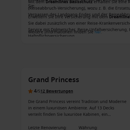
Mit dem
Dreamlines Basisschutz
erhalten Sie eine 
Sie:
(Reiseabbruch-Versicherung), wozu z. B. die Ersta
Verpassen des Landgang-Endes und der Reiseabbru
Erweitern Sie Ihre Versicherung mit dem
Dreamlin
Sie dabei zusätzlich von einer Reise-Krankenversich
Service mit Dolmetscher, Reise-Unfallversicherung,
Weitere Informationen finden Sie
hier
.
Haftpflichtversicherung.
Grand Princess
4
/5
12 Bewertungen
Die Grand Princess vereint Tradition und Moderne
in einem luxuriösen Ambiente. Auf 13 Decks
verteilt finden Sie luxuriöse Kabinen, ein
vielfältiges Unterhaltungsangebot und zahlreiche
Besonderheiten.
Letzte Renovierung
:
Währung
: