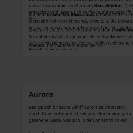
unseres renommierten Partners
HanseMerkur
. Die
entwickelt und lassen sich perfekt auf Ihre Bedürf
Mit dem
Dreamlines Basisschutz
erhalten Sie eine 
Sie:
(Reiseabbruch-Versicherung), wozu z. B. die Ersta
Verpassen des Landgang-Endes und der Reiseabbru
Erweitern Sie Ihre Versicherung mit dem
Dreamlin
Sie dabei zusätzlich von einer Reise-Krankenversich
Service mit Dolmetscher, Reise-Unfallversicherung,
Weitere Informationen finden Sie
hier
.
Haftpflichtversicherung.
Aurora
Das typisch britische Schiff Aurora zeichnet sich
durch Familienfreundlichkeit aus. Kinder sind gern
gesehene Gäste, was sich in den Annehmlichkeiten
des Schiffes widerspiegelt.