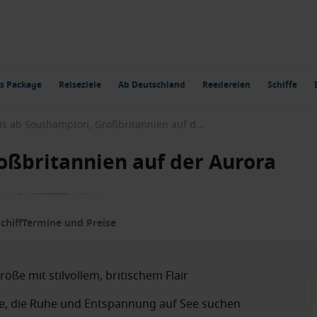
s Package
Reiseziele
Ab Deutschland
Reedereien
Schiffe
Arktis ab Southampton, Großbritannien auf der Aurora
oßbritannien auf der Aurora
chiff
Termine und Preise
röße mit stilvollem, britischem Flair
alle, die Ruhe und Entspannung auf See suchen