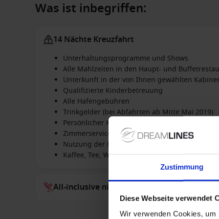
Was ist inbegriffen:
14 Nächte Kreuzfahrt
Unterhaltungsprogramme und Shows
Alle Mahlzeiten in den Haupt- und Buffetresta
Unterkunft in der von Ihnen gewählten Kabine
Qualifizierte Kinderbetreuung
Alle Hafengebühren
Trinkgelder (bei Abfahrten ab Mitte Mai 2019)
Persönlicher Kabinenservice
Zimmerservice
Nutzung der Bordeinrichtung, wie Swimming P
Kaffee, Tee, Wasser und Säfte in den Buffetres
Zustimmung
All-inclusive nicht inbegriffen
Diese Webseite verwendet 
Wir verwenden Cookies, um I