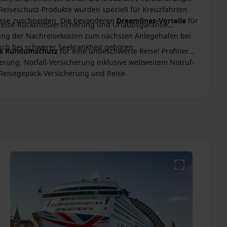
 Reiseschutz-Produkte wurden speziell für Kreuzfahrten
nisse zuschneiden. Die besonderen
Dreamlines-Vorteile
für
Reise-Rücktrittsversicherung und Urlaubsgarantie
ttung der Nachreisekosten zum nächsten Anlegehafen bei
ch bei schwerer Seekrankheit gehören.
es Rundumschutz
für eine unbeschwerte Reise! Profitieren
erung, Notfall-Versicherung inklusive weltweitem Notruf-
 Reisegepäck-Versicherung und Reise-