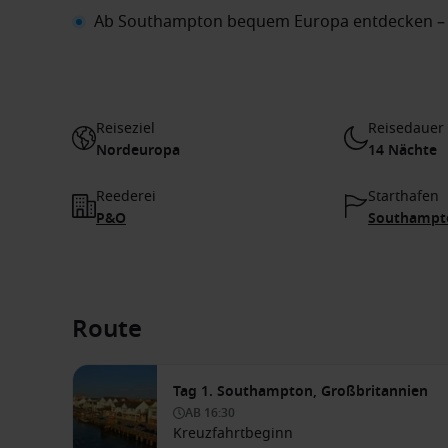
Ab Southampton bequem Europa entdecken – ei
Reiseziel
Reisedauer
Nordeuropa
14 Nächte
Reederei
Starthafen
P&O
Southampto
Route
Tag 1. Southampton, Großbritannien
AB
16:30
Kreuzfahrtbeginn