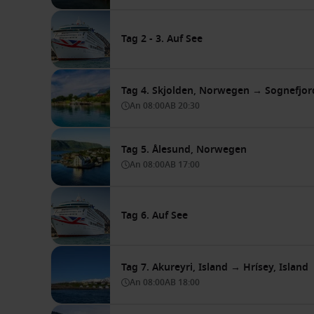
Tag 2 - 3. Auf See
Tag 4. Skjolden, Norwegen → Sognefjo
An
08:00
AB
20:30
Tag 5. Ålesund, Norwegen
An
08:00
AB
17:00
Tag 6. Auf See
Tag 7. Akureyri, Island → Hrísey, Island
An
08:00
AB
18:00