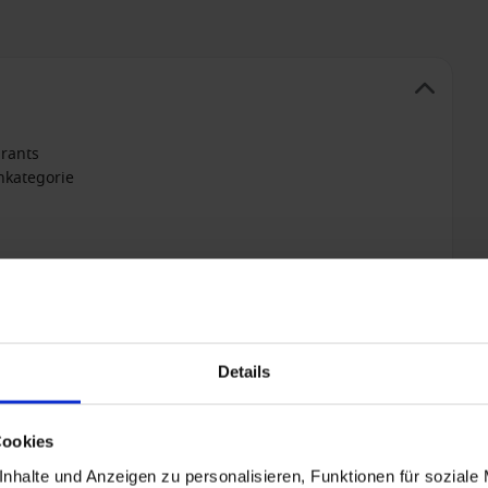
urants
nkategorie
ool, Whirlpool, Sauna und Dampfbad
taurants
Details
+ All-inclusive hinzufügen
Cookies
nhalte und Anzeigen zu personalisieren, Funktionen für soziale