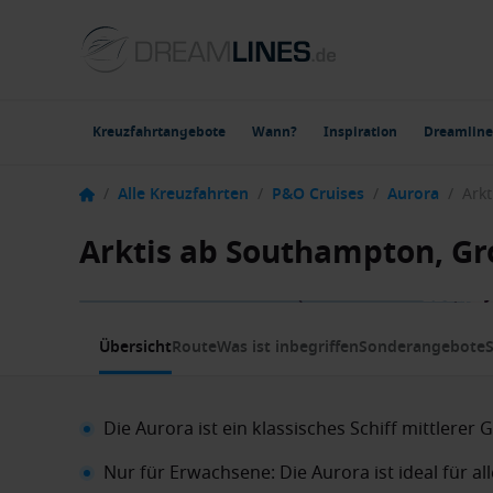
Kreuzfahrtangebote
Wann?
Inspiration
Dreamline
/
Alle Kreuzfahrten
/
P&O Cruises
/
Aurora
/
Arktis ab Southampton, Gr
1 / 9
Übersicht
Route
Was ist inbegriffen
Sonderangebote
S
Die Aurora ist ein klassisches Schiff mittlerer G
Nur für Erwachsene: Die Aurora ist ideal für 