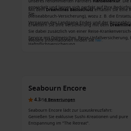
unseres renommierten Partners
HanseMerkur
. Die
entwickelt und lassen sich perfekt auf Ihre Bedürf
Mit dem
Dreamlines Basisschutz
erhalten Sie eine 
Sie:
(Reiseabbruch-Versicherung), wozu z. B. die Ersta
Verpassen des Landgang-Endes und der Reiseabbru
Erweitern Sie Ihre Versicherung mit dem
Dreamlin
Sie dabei zusätzlich von einer Reise-Krankenversich
Service mit Dolmetscher, Reise-Unfallversicherung,
Weitere Informationen finden Sie
hier
.
Haftpflichtversicherung.
Seabourn Encore
4.3
/5
6 Bewertungen
Seabourn Encore lädt zur Luxuskreuzfahrt:
Genießen Sie exklusive Sushi-Kreationen und pure
Entspannung im "The Retreat".