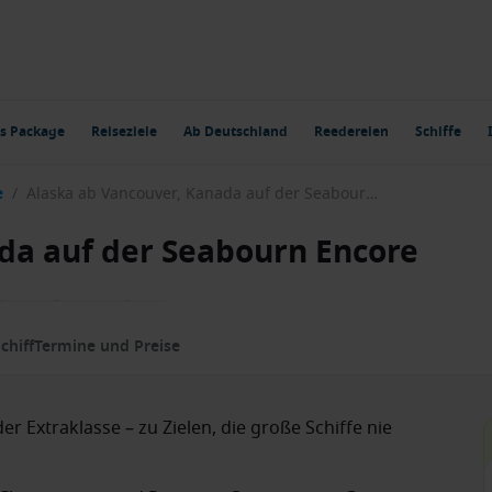
s Package
Reiseziele
Ab Deutschland
Reedereien
Schiffe
e
/
Alaska ab Vancouver, Kanada auf der Seabourn Encore
da auf der Seabourn Encore
chiff
Termine und Preise
er Extraklasse – zu Zielen, die große Schiffe nie