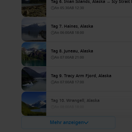
Tag 6. Inian Islands, Alaska → Icy Strait
An
05:30
AB
12:30
Tag 7. Haines, Alaska
An
06:00
AB
18:00
Tag 8. Juneau, Alaska
An
07:00
AB
21:00
Tag 9. Tracy Arm Fjord, Alaska
An
07:00
AB
17:00
Tag 10. Wrangell, Alaska
An
08:00
AB
18:00
Mehr anzeigen