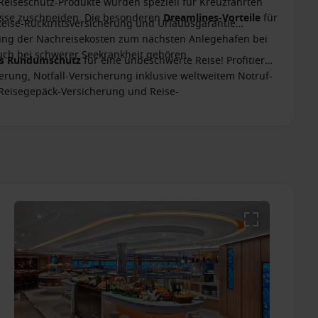
 Reiseschutz-Produkte wurden speziell für Kreuzfahrten
nisse zuschneiden. Die besonderen
Dreamlines-Vorteile
für
Reise-Rücktrittsversicherung und Urlaubsgarantie
ttung der Nachreisekosten zum nächsten Anlegehafen bei
ch bei schwerer Seekrankheit gehören.
es Rundumschutz
für eine unbeschwerte Reise! Profitieren
erung, Notfall-Versicherung inklusive weltweitem Notruf-
 Reisegepäck-Versicherung und Reise-