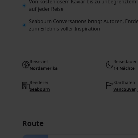
Von kostenlosem Kaviar bis zu unbegrenztem
auf jeder Reise
Seabourn Conversations bringt Autoren, Entd
zum Erlebnis voller Inspiration
Reiseziel
Reisedauer
Nordamerika
14 Nächte
Reederei
Starthafen
Seabourn
Vancouver,
Route