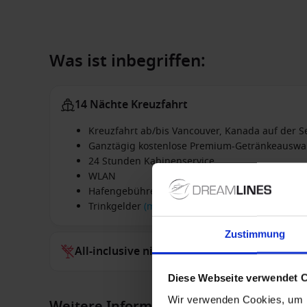
Was ist inbegriffen:
14 Nächte Kreuzfahrt
Kreuzfahrt ab/bis Vancouver, Kanada auf der 
Ganztägig kostenlose Premium-Getränkeauswa
24 Stunden Kabinenservice
WLAN
Hafengebühren
Trinkgelder
(mehr Details)
Zustimmung
All-inclusive nicht inbegriffen
Diese Webseite verwendet 
Wir verwenden Cookies, um I
Weitere Informationen