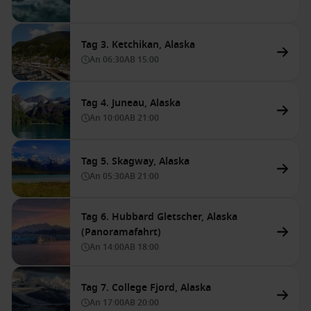
Tag 3. Ketchikan, Alaska
An
06:30
AB
15:00
Tag 4. Juneau, Alaska
An
10:00
AB
21:00
Tag 5. Skagway, Alaska
An
05:30
AB
21:00
Tag 6. Hubbard Gletscher, Alaska
(Panoramafahrt)
An
14:00
AB
18:00
Tag 7. College Fjord, Alaska
An
17:00
AB
20:00