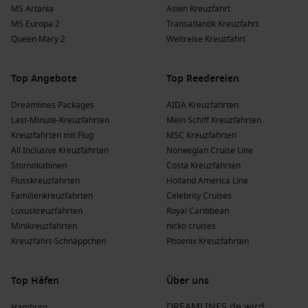
MS Artania
Asien Kreuzfahrt
MS Europa 2
Transatlantik Kreuzfahrt
Queen Mary 2
Weltreise Kreuzfahrt
Top Angebote
Top Reedereien
Dreamlines Packages
AIDA Kreuzfahrten
Last-Minute-Kreuzfahrten
Mein Schiff Kreuzfahrten
Kreuzfahrten mit Flug
MSC Kreuzfahrten
All Inclusive Kreuzfahrten
Norwegian Cruise Line
Stornokabinen
Costa Kreuzfahrten
Flusskreuzfahrten
Holland America Line
Familienkreuzfahrten
Celebrity Cruises
Luxuskreuzfahrten
Royal Caribbean
Minikreuzfahrten
nicko cruises
Kreuzfahrt-Schnäppchen
Phoenix Kreuzfahrten
Top Häfen
Über uns
DREAMLINES.de wird
Hamburg