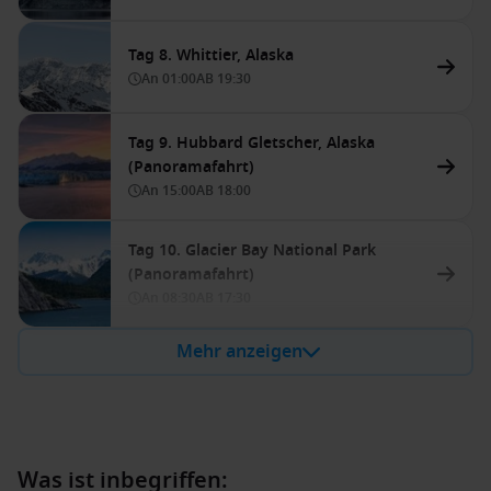
Tag 8. Whittier, Alaska
An
01:00
AB
19:30
Tag 9. Hubbard Gletscher, Alaska
(Panoramafahrt)
An
15:00
AB
18:00
Tag 10. Glacier Bay National Park
(Panoramafahrt)
An
08:30
AB
17:30
Mehr anzeigen
Was ist inbegriffen: