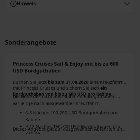
Hinweis
Sonderangebote
Princess Cruises Sail & Enjoy mit bis zu 600
USD Bordguthaben
Buchen Sie jetzt
bis zum 31.08.2026
eine Kreuzfahrt
mit Princess Cruises und sichern Sie sich
ein
Bordguthaben von bis zu 600 USD pro Kabine
.
Die Höhe des nicht auszahlbaren Bordguthabens
variiert je nach ausgewählter Kreuzfahrt:
6-8 Nächte: 100-200 USD Bordguthaben pro
Kabine
9-12 Nächte: 150-300 USD Bordguthaben pro
Dieses Angebot gilt auf ausgewählten Abfahrten und
Kabine
versteht sich vorbehaltlich Verfügbarkeit. Limitiertes