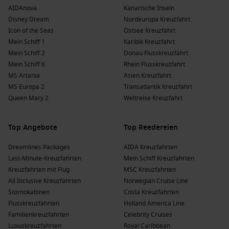
AIDAnova
Kanarische Inseln
Disney Dream
Nordeuropa Kreuzfahrt
Icon of the Seas
Ostsee Kreuzfahrt
Mein Schiff 1
Karibik Kreuzfahrt
Mein Schiff 2
Donau Flusskreuzfahrt
Mein Schiff 6
Rhein Flusskreuzfahrt
MS Artania
Asien Kreuzfahrt
MS Europa 2
Transatlantik Kreuzfahrt
Queen Mary 2
Weltreise Kreuzfahrt
Top Angebote
Top Reedereien
Dreamlines Packages
AIDA Kreuzfahrten
Last-Minute-Kreuzfahrten
Mein Schiff Kreuzfahrten
Kreuzfahrten mit Flug
MSC Kreuzfahrten
All Inclusive Kreuzfahrten
Norwegian Cruise Line
Stornokabinen
Costa Kreuzfahrten
Flusskreuzfahrten
Holland America Line
Familienkreuzfahrten
Celebrity Cruises
Luxuskreuzfahrten
Royal Caribbean