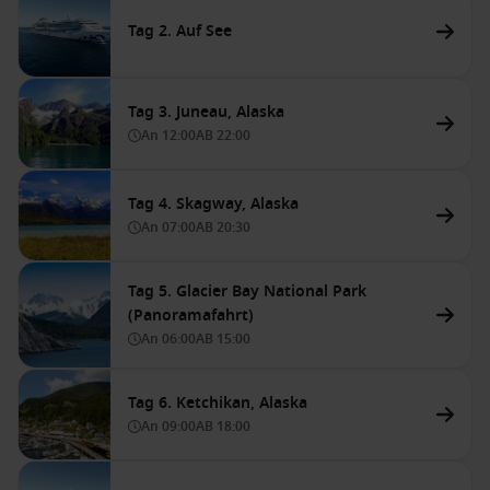
Tag 2. Auf See
Tag 3. Juneau, Alaska
An
12:00
AB
22:00
Tag 4. Skagway, Alaska
An
07:00
AB
20:30
Tag 5. Glacier Bay National Park
(Panoramafahrt)
An
06:00
AB
15:00
Tag 6. Ketchikan, Alaska
An
09:00
AB
18:00