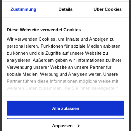
Celebrity Solstice
Zustimmung
Details
Über Cookies
4.3
/5
23 Bewertungen
Die Celebrity Solstice wurde 2008 auf der Meyer Werft
Diese Webseite verwendet Cookies
in Papenburg gebaut und überrascht neben ihrer
Wir verwenden Cookies, um Inhalte und Anzeigen zu
großen Auswahl an Kabinen vor allem mit
personalisieren, Funktionen für soziale Medien anbieten
außergewöhnlichen Freizeitangeboten.
zu können und die Zugriffe auf unsere Website zu
Letzte Renovierung
:
Währung
:
analysieren. Außerdem geben wir Informationen zu Ihrer
2021
USD
Passagiere
:
Verwendung unserer Website an unsere Partner für
2852
soziale Medien, Werbung und Analysen weiter. Unsere
Partner führen diese Informationen möglicherweise mit
weiteren Daten zusammen, die Sie ihnen bereitgestellt
Deckplan anzeigen
haben oder die sie im Rahmen Ihrer Nutzung der Dienste
gesammelt haben.
Mehr erfahren
Alle zulassen
Anpassen