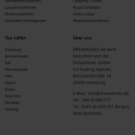
Familienkreuzfahrten
Celebrity Cruises
Luxuskreuzfahrten
Royal Caribbean
Minikreuzfahrten
nicko cruises
Kreuzfahrt-Schnäppchen
Phoenix Kreuzfahrten
Top Häfen
Über uns
DREAMLINES.de wird
Hamburg
betrieben von der
Bremerhaven
Dreamlines GmbH
Kiel
c/o Scaling Spaces,
Warnemünde
Burchardstraße 14
Köln
20095 Hamburg
Miami
Dubai
E-Mail:
info@dreamlines.de
New York
Tel.:
040-87406777
Nordkap
Tel: 0049 40 209 331 84 (aus
Venedig
dem Ausland)