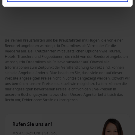
Bei reinen Kreuzfahrten und bei Kreuzfahrten mit Flügen, die von einer
Reederei angeboten werden, tritt Dreamlines als Vermittler für die
Reederei auf. Bei Kreuzfahrten mit zusätzlichen Optionen wie Touren,
Hotels, Transfers und Flugoptionen, die nicht von der Reederei angeboten
werden, tritt Dreamlines als Reiseveranstalter auf. Obwohl alle
Informationen zum Zeitpunkt der Veröffentlichung korrekt sind, können
sich die Angebote ändern. Bitte beachten Sie, dass viele der auf dieser
Website angezeigten Preise nicht in Echtzeit angezeigt werden. Obwohl wir
uns bemühen, unsere Preise so aktuell wie möglich zu halten, können die
hier angezeigten beworbenen Preise leicht von den Live-Preisen in
unserem Buchungssystem abweichen. Unsere Agentur behält sich das
Recht vor, Fehler ohne Strafe zu korrigieren.
Rufen Sie uns an!
Mo.-Fr.: 8-21 Uhr | Sa., So.,