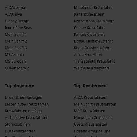
AIDAcosma
Mittelmeer Kreuzfahrt
AIDAnova
Kanarische Inseln
Disney Dream
Nordeuropa Kreuzfahrt
Icon of the Seas
Ostsee Kreuzfahrt
Mein Schiff 1
Karibik Kreuzfahrt
Mein Schiff 2
Donau Flusskreuzfahrt
Mein Schiff 6
Rhein Flusskreuzfahrt
MS Artania
Asien Kreuzfahrt
MS Europa 2
Transatlantik Kreuzfahrt
Queen Mary 2
Weltreise Kreuzfahrt
Top Angebote
Top Reedereien
Dreamlines Packages
AIDA Kreuzfahrten
Last-Minute-Kreuzfahrten
Mein Schiff Kreuzfahrten
Kreuzfahrten mit Flug
MSC Kreuzfahrten
All Inclusive Kreuzfahrten
Norwegian Cruise Line
Stornokabinen
Costa Kreuzfahrten
Flusskreuzfahrten
Holland America Line