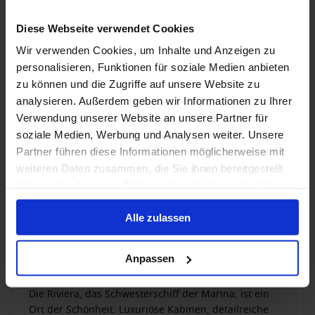
Unfallversicherung, Reisegepäck-Versicherung und
Diese Webseite verwendet Cookies
Reise-Haftpflichtversicherung.
Flüge optional zubuchbar - Dreamlines bietet
Wir verwenden Cookies, um Inhalte und Anzeigen zu
Ihnen zusätzlichen Service
personalisieren, Funktionen für soziale Medien anbieten
Sollten Sie sich für eine Kreuzfahrt mit Oceania
zu können und die Zugriffe auf unsere Website zu
entscheiden, helfen Ihnen unsere Kreuzfahrtexperten
analysieren. Außerdem geben wir Informationen zu Ihrer
gern weiter, für Sie den passenden Flug inkl.
*nicht im Kreuzfahrtpreis inkludiert.
Verwendung unserer Website an unsere Partner für
kostenlosem Transfer zu buchen*. Sagen Sie einfach
bei Ihrer Anfrage, von welchem Flughafen aus Sie
soziale Medien, Werbung und Analysen weiter. Unsere
reisen wollen, und unsere Kreuzfahrtexperten suchen
Partner führen diese Informationen möglicherweise mit
Ihnen dann den passenden Flug raus.
weiteren Daten zusammen, die Sie ihnen bereitgestellt
haben oder die sie im Rahmen Ihrer Nutzung der Dienste
1 / 28
gesammelt haben.
Alle zulassen
Riviera
Anpassen
4.1
/5
29 Bewertungen
Die Riviera, das Schwesterschiff der Marina, ist ein
Ort der Schönheit. Luxuriöse Kabinen, detailreiche