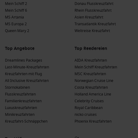
Mein Schiff 2
Donau Flusskreuzfahrt
Mein Schiff 6
Rhein Flusskreuzfahrt
MS Artania
Asien Kreuzfahrt
MS Europa 2
Transatlantik Kreuzfahrt
Queen Mary 2
Weltreise Kreuzfahrt
Top Angebote
Top Reedereien
Dreamlines Packages
AIDA Kreuzfahrten
Last-Minute-Kreuzfahrten
Mein Schiff Kreuzfahrten
Kreuzfahrten mit Flug
MSC Kreuzfahrten
All Inclusive Kreuzfahrten
Norwegian Cruise Line
Stornokabinen
Costa Kreuzfahrten
Flusskreuzfahrten
Holland America Line
Familienkreuzfahrten
Celebrity Cruises
Luxuskreuzfahrten
Royal Caribbean
Minikreuzfahrten
nicko cruises
Kreuzfahrt-Schnäppchen
Phoenix Kreuzfahrten