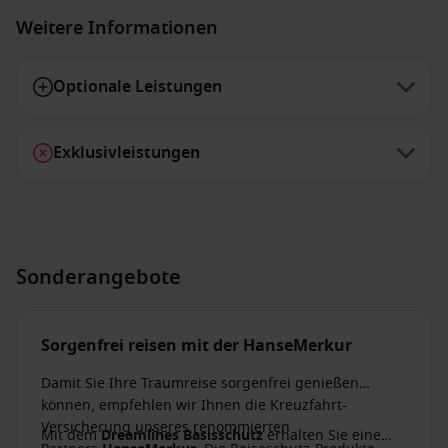
Weitere Informationen
Optionale Leistungen
Exklusivleistungen
Sonderangebote
Sorgenfrei reisen mit der HanseMerkur
Damit Sie Ihre Traumreise sorgenfrei genießen
können, empfehlen wir Ihnen die Kreuzfahrt-
Versicherung unseres renommierten
Mit dem
Dreamlines Basisschutz
erhalten Sie eine