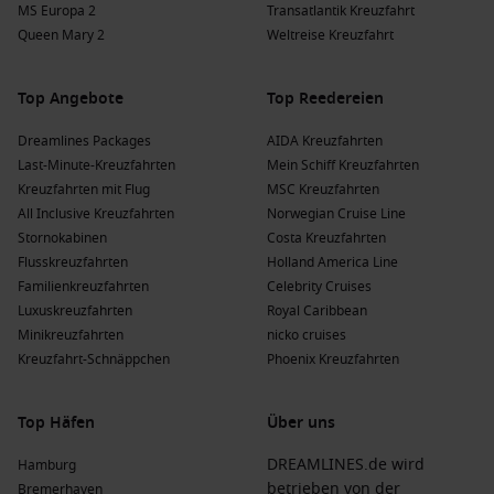
MS Europa 2
Transatlantik Kreuzfahrt
Queen Mary 2
Weltreise Kreuzfahrt
Top Angebote
Top Reedereien
Dreamlines Packages
AIDA Kreuzfahrten
Last-Minute-Kreuzfahrten
Mein Schiff Kreuzfahrten
Kreuzfahrten mit Flug
MSC Kreuzfahrten
All Inclusive Kreuzfahrten
Norwegian Cruise Line
Stornokabinen
Costa Kreuzfahrten
Flusskreuzfahrten
Holland America Line
Familienkreuzfahrten
Celebrity Cruises
Luxuskreuzfahrten
Royal Caribbean
Minikreuzfahrten
nicko cruises
Kreuzfahrt-Schnäppchen
Phoenix Kreuzfahrten
Top Häfen
Über uns
DREAMLINES.de wird
Hamburg
betrieben von der
Bremerhaven