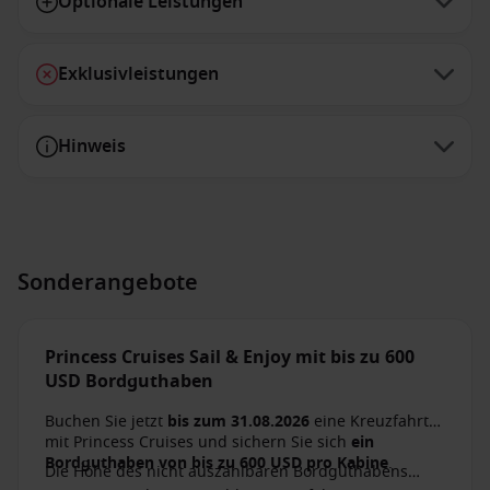
Optionale Leistungen
Exklusivleistungen
Hinweis
Sonderangebote
Princess Cruises Sail & Enjoy mit bis zu 600
USD Bordguthaben
Buchen Sie jetzt
bis zum 31.08.2026
eine Kreuzfahrt
mit Princess Cruises und sichern Sie sich
ein
Bordguthaben von bis zu 600 USD pro Kabine
.
Die Höhe des nicht auszahlbaren Bordguthabens