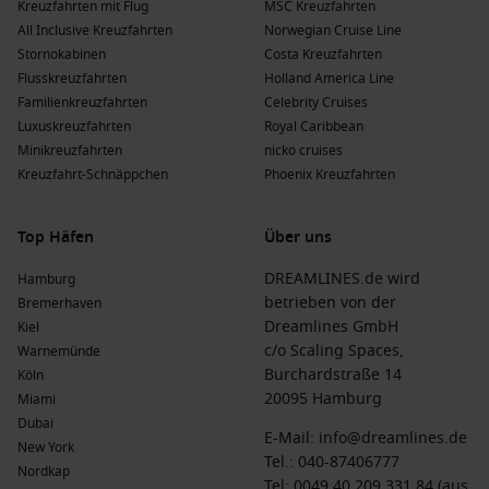
Kreuzfahrten mit Flug
MSC Kreuzfahrten
All Inclusive Kreuzfahrten
Norwegian Cruise Line
Stornokabinen
Costa Kreuzfahrten
Flusskreuzfahrten
Holland America Line
Familienkreuzfahrten
Celebrity Cruises
Luxuskreuzfahrten
Royal Caribbean
Minikreuzfahrten
nicko cruises
Kreuzfahrt-Schnäppchen
Phoenix Kreuzfahrten
Top Häfen
Über uns
DREAMLINES.de wird
Hamburg
betrieben von der
Bremerhaven
Dreamlines GmbH
Kiel
c/o Scaling Spaces,
Warnemünde
Burchardstraße 14
Köln
20095 Hamburg
Miami
Dubai
E-Mail:
info@dreamlines.de
New York
Tel.:
040-87406777
Nordkap
Tel: 0049 40 209 331 84 (aus