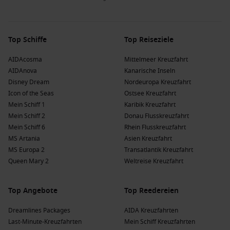
Top Schiffe
Top Reiseziele
AIDAcosma
Mittelmeer Kreuzfahrt
AIDAnova
Kanarische Inseln
Disney Dream
Nordeuropa Kreuzfahrt
Icon of the Seas
Ostsee Kreuzfahrt
Mein Schiff 1
Karibik Kreuzfahrt
Mein Schiff 2
Donau Flusskreuzfahrt
Mein Schiff 6
Rhein Flusskreuzfahrt
MS Artania
Asien Kreuzfahrt
MS Europa 2
Transatlantik Kreuzfahrt
Queen Mary 2
Weltreise Kreuzfahrt
Top Angebote
Top Reedereien
Dreamlines Packages
AIDA Kreuzfahrten
Last-Minute-Kreuzfahrten
Mein Schiff Kreuzfahrten