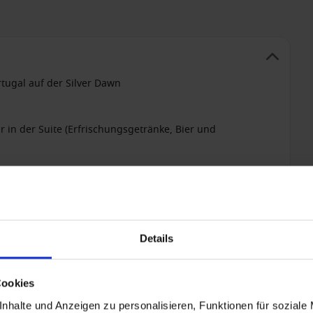
rtugal auf der Silver Dawn
r in der Suite (Erfrischungsgetränke, Bier und
hampagner, Premium-Spirituosen, bis zu 50 Weinen,
en und alkoholfreien Getränken
nd E-Mails)
Details
 Sauna, zum Dampfbad und zu den Entspannungsbereichen
Cookies
wo verfügbar)
nhalte und Anzeigen zu personalisieren, Funktionen für soziale