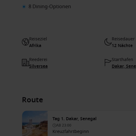
8 Dining-Optionen
Reiseziel
Reisedauer
Afrika
12 Nächte
Reederei
Starthafen
Silversea
Dakar, Sene
Route
Tag 1. Dakar, Senegal
AB
23:00
Kreuzfahrtbeginn