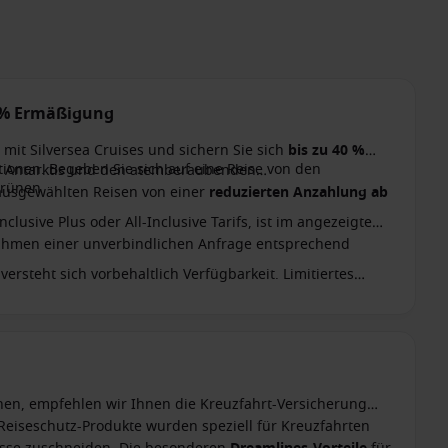
40% Ermäßigung
 mit Silversea Cruises und sichern Sie sich
bis zu 40 %
tionen. Begeben Sie sich auf eine Reise von den
er Antarktis und den atemberaubenden
grünen
f ausgewählten Reisen von einer
reduzierten Anzahlung ab
clusive Plus oder All-Inclusive Tarifs, ist im angezeigten
Rahmen einer unverbindlichen Anfrage entsprechend
ersteht sich vorbehaltlich Verfügbarkeit. Limitiertes
nen, empfehlen wir Ihnen die Kreuzfahrt-Versicherung
 Reiseschutz-Produkte wurden speziell für Kreuzfahrten