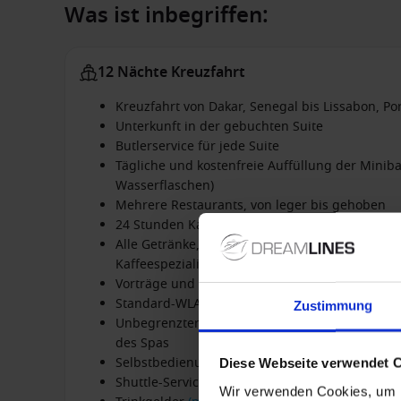
Was ist inbegriffen:
12 Nächte Kreuzfahrt
Kreuzfahrt von Dakar, Senegal bis Lissabon, Po
Unterkunft in der gebuchten Suite
Butlerservice für jede Suite
Tägliche und kostenfreie Auffüllung der Miniba
Wasserflaschen)
Mehrere Restaurants, von leger bis gehoben
24 Stunden Kabinenservice
Alle Getränke, einschließlich unbegrenztem C
Kaffeespezialitäten sowie Mineralwasser, Säft
Vorträge und Unterhaltung an Bord
Standard-WLAN (Surfen, Nachrichtenversand u
Zustimmung
Unbegrenzter Zugang zum Fitnesscenter, zur
des Spas
Selbstbedienungs-Wäscherei
Diese Webseite verwendet 
Shuttle-Service von und zu den Hafenanlagen (
Wir verwenden Cookies, um I