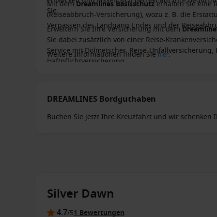
entwickelt und lassen sich perfekt auf Ihre Bedürf
Mit dem
Dreamlines Basisschutz
erhalten Sie eine 
Sie:
(Reiseabbruch-Versicherung), wozu z. B. die Ersta
Verpassen des Landgang-Endes und der Reiseabbru
Erweitern Sie Ihre Versicherung mit dem
Dreamlin
Sie dabei zusätzlich von einer Reise-Krankenversich
Service mit Dolmetscher, Reise-Unfallversicherung,
Weitere Informationen finden Sie
hier
.
Haftpflichtversicherung.
DREAMLINES Bordguthaben
Buchen Sie jetzt Ihre Kreuzfahrt und wir schenken
wird Ihnen auf Ihr Bordkonto gutgeschrieben und st
einen Besuch im Spezialitätenrestaurant, eine pro
Silver Dawn
4.7
/5
1 Bewertungen