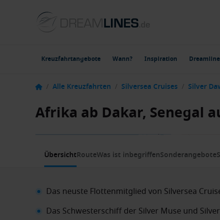
Kreuzfahrtangebote
Wann?
Inspiration
Dreamline
/
Alle Kreuzfahrten
/
Silversea Cruises
/
Silver D
Afrika ab Dakar, Senegal a
1 / 12
Übersicht
Route
Was ist inbegriffen
Sonderangebote
S
Das neuste Flottenmitglied von Silversea Cruis
Das Schwesterschiff der Silver Muse und Silv