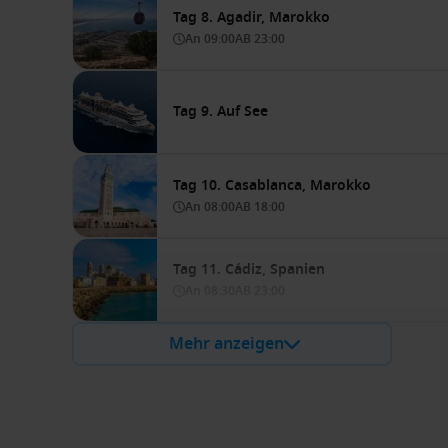
Tag 8. Agadir, Marokko
An
09:00
AB
23:00
Tag 9. Auf See
Tag 10. Casablanca, Marokko
An
08:00
AB
18:00
Tag 11. Cádiz, Spanien
An
08:30
AB
23:00
Mehr anzeigen