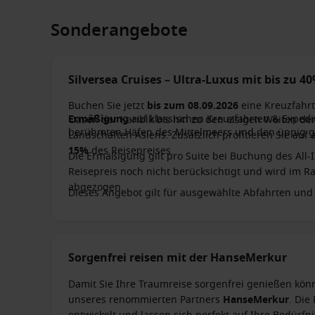
Sonderangebote
Silversea Cruises – Ultra-Luxus mit bis zu 
Buchen Sie jetzt
bis zum 08.09.2026
eine Kreuzfahrt
Ermäßigung
auf klassischen Kreuzfahrten & Expedi
Oasen der Karibik bis hin zu den eisigen Weiten d
berühmten Häfen des Mittelmeers und den üppig 
Landschaften Asiens. Zusätzlich profitieren Sie au
15%
des Reisepreises.
Die Ermäßigung gilt pro Suite bei Buchung des All-In
Reisepreis noch nicht berücksichtigt und wird im 
abgezogen.
Dieses Angebot gilt für ausgewählte Abfahrten und v
Kontingent.
Sorgenfrei reisen mit der HanseMerkur
Damit Sie Ihre Traumreise sorgenfrei genießen kön
unseres renommierten Partners
HanseMerkur
. Die