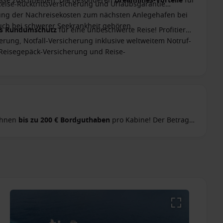
nisse zuschneiden. Die besonderen
Dreamlines-Vorteile
für
Reise-Rücktrittsversicherung und Urlaubsgarantie
ttung der Nachreisekosten zum nächsten Anlegehafen bei
ch bei schwerer Seekrankheit gehören.
es Rundumschutz
für eine unbeschwerte Reise! Profitieren
erung, Notfall-Versicherung inklusive weltweitem Notruf-
 Reisegepäck-Versicherung und Reise-
 Ihnen
bis zu 200 € Bordguthaben
pro Kabine! Der Betrag
eht Ihnen zur freien Verfügung: Gönnen Sie sich z.B.
fessionelle Spa-Behandlung oder auch einen Landausflug.