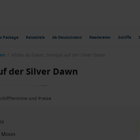
s Package
Reiseziele
Ab Deutschland
Reedereien
Schiffe
awn
/
Afrika ab Dakar, Senegal auf der Silver Dawn
uf der Silver Dawn
chiff
Termine und Preise
es
er Moon