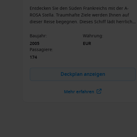
Entdecken Sie den Süden Frankreichs mit der A-
ROSA Stella. Traumhafte Ziele werden Ihnen auf
dieser Reise begegnen. Dieses Schiff lädt herrlich
zum Entspannen ein und hat in diesem Sinne
einiges zu bieten.
Baujahr
:
Währung
:
2005
EUR
Passagiere
:
174
Deckplan anzeigen
Mehr erfahren