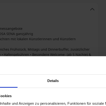
lnessangebote
ROSA SENA ganzjährig
chten mit lokalen Künstlerinnen und Künstlern
eiches Frühstück, Mittags und Dinnerbuffet, zusätzlicher
e • Hafengebühren • Besondere Welcome- (ab 5 Nächte) &
rten in 2026: • VollpensionPlus: Umfangreiches
-Cooking • Hochwertige Getränke ganztags inklusive (Tee,
Wasser, Softdrinks, Sekt sowie eine Auswahl an Bier und
ilspreise für Zusatzleistungen an Bord • Transfer zwischen
Details
nreise über A-ROSA gebucht • Umfangreiches Service-
emantel und Slipper auf Anfrage an der Rezeption •
Cookies
alb der Baröffnungszeiten) • Kostenfreier Verleih von E-
nhalte und Anzeigen zu personalisieren, Funktionen für soziale