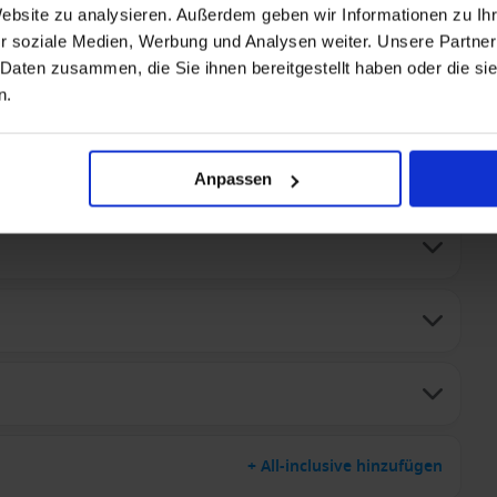
en ab 2027: • VollpensionPlus: Umfangreiches Frühstücks-,
Website zu analysieren. Außerdem geben wir Informationen zu I
ränke ganztags inklusive: Wasser, Softdrinks, Säfte, Pils
r soziale Medien, Werbung und Analysen weiter. Unsere Partner
SA Weiß- und Rotwein innerhalb der Baröffnungszeiten; Tee,
 Daten zusammen, die Sie ihnen bereitgestellt haben oder die s
nd zur Kaffeezeit • Vorteilspreise für Zusatzleistungen an
n.
ahnhof und Schiff, wenn Anreise über A-ROSA gebucht •
ations-Management • Bademantel und Slipper auf Anfrage
enkategorie (Innerhalb der Baröffnungszeiten) •
rkeit
Anpassen
+ All-inclusive hinzufügen