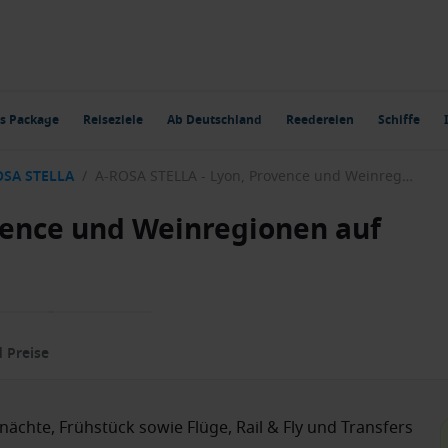
s Package
Reiseziele
Ab Deutschland
Reedereien
Schiffe
OSA STELLA
/
A-ROSA STELLA - Lyon, Provence und Weinregionen auf einer Reise
vence und Weinregionen auf
 Preise
ächte, Frühstück sowie Flüge, Rail & Fly und Transfers