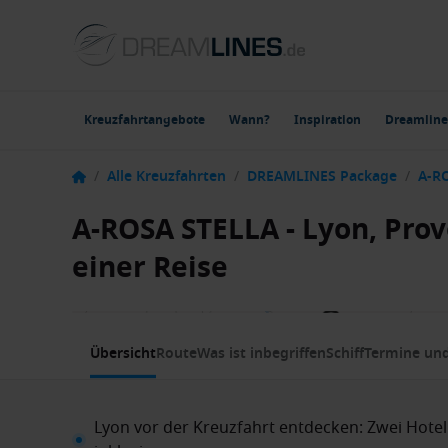
Kreuzfahrtangebote
Wann?
Inspiration
Dreamline
/
Alle Kreuzfahrten
/
DREAMLINES Package
/
A-R
A-ROSA STELLA - Lyon, Pro
einer Reise
1 / 8
Übersicht
Route
Was ist inbegriffen
Schiff
Termine und
Lyon vor der Kreuzfahrt entdecken: Zwei Hoteln