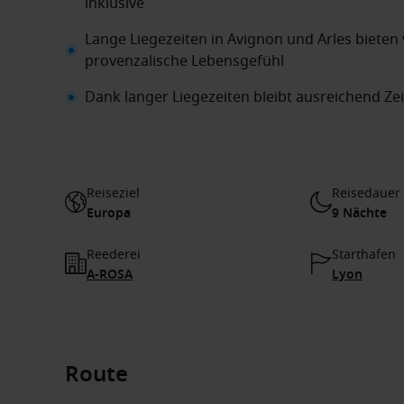
inklusive
Lange Liegezeiten in Avignon und Arles bieten v
provenzalische Lebensgefühl
Dank langer Liegezeiten bleibt ausreichend Ze
Reiseziel
Reisedauer
Europa
9 Nächte
Reederei
Starthafen
A-ROSA
Lyon
Route