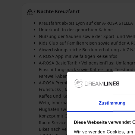
7 Nächte Kreuzfahrt
Kreuzfahrt ab/bis Lyon auf der A-ROSA STELLA
Unterkunft in der gebuchten Kabine
Nutzung der Saunen sowie der Sport- und Wel
Kids Club auf Familienreisen sowie auf der A 
Abwechslungsreiche Bordunterhaltung ab 7 Nä
A-ROSA App mit vielfältigen Reiseinfos
A-ROSA Basic Tarif: • VollpensionPlus: Umfangr
Einschiffungsnack sowie Kaffee- und Teestund
Farewell-Abende (ab 7 Nächte)
A-ROSA Premium Alles Inklusive Tarif für Abfah
Frühstücks-, Mittags und Dinnerbuffet mit Live
Kaffee und Kaffeespezialitäten zum Frühstück; 
Wein, innerhalb der Baröffnungszeiten) • Vorte
Zustimmung
Flughafen zw. TGV-Bahnhof und Schiff, wenn A
Konzept mit Guest-Relations-Management • Bad
Diese Webseite verwendet 
Room-Service in jeder Kabinenkategorie (Innerh
Bikes nach Verfügbarkeit
Wir verwenden Cookies, um I