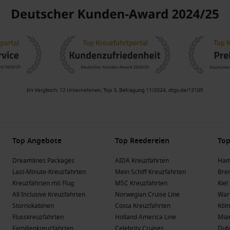
Top Angebote
Top Reedereien
Top
Dreamlines Packages
AIDA Kreuzfahrten
Ham
Last-Minute-Kreuzfahrten
Mein Schiff Kreuzfahrten
Bre
Kreuzfahrten mit Flug
MSC Kreuzfahrten
Kiel
All Inclusive Kreuzfahrten
Norwegian Cruise Line
War
Stornokabinen
Costa Kreuzfahrten
Köln
Flusskreuzfahrten
Holland America Line
Mia
Familienkreuzfahrten
Celebrity Cruises
Dub