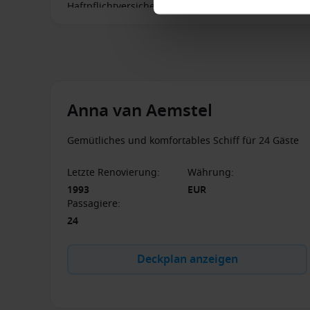
Haftpflichtversicherung.
Anna van Aemstel
Gemütliches und komfortables Schiff für 24 Gäste
Letzte Renovierung
:
Währung
:
1993
EUR
Passagiere
:
24
Deckplan anzeigen