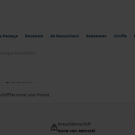
s Package
Reiseziele
Ab Deutschland
Reedereien
Schiffe
Europa Kreuzfahrt
chiff
Termine und Preise
Kreuzfahrtschiff
Anna van Aemstel