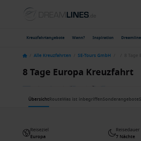
Kreuzfahrtangebote
Wann?
Inspiration
Dreamline
/
Alle Kreuzfahrten
/
SE-Tours GmbH
/
/
8 Tage 
8 Tage Europa Kreuzfahrt
1 / 6
Übersicht
Route
Was ist inbegriffen
Sonderangebote
S
Reiseziel
Reisedauer
Europa
7 Nächte