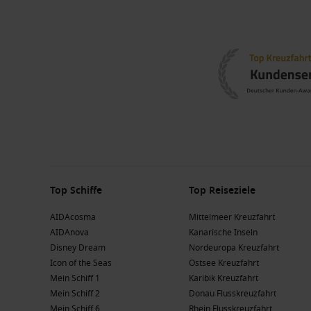
Top Schiffe
Top Reiseziele
AIDAcosma
Mittelmeer Kreuzfahrt
AIDAnova
Kanarische Inseln
Disney Dream
Nordeuropa Kreuzfahrt
Icon of the Seas
Ostsee Kreuzfahrt
Mein Schiff 1
Karibik Kreuzfahrt
Mein Schiff 2
Donau Flusskreuzfahrt
Mein Schiff 6
Rhein Flusskreuzfahrt