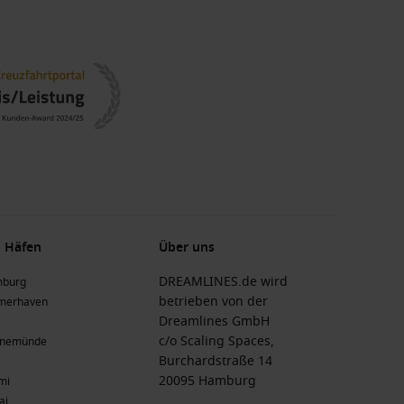
 Häfen
Über uns
DREAMLINES.de wird
burg
betrieben von der
merhaven
Dreamlines GmbH
c/o Scaling Spaces,
nemünde
Burchardstraße 14
20095 Hamburg
mi
ai