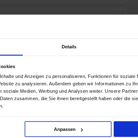
Details
Cookies
nhalte und Anzeigen zu personalisieren, Funktionen für soziale
Website zu analysieren. Außerdem geben wir Informationen zu I
nen, empfehlen wir Ihnen die Kreuzfahrt-Versicherung
r soziale Medien, Werbung und Analysen weiter. Unsere Partner
 Reiseschutz-Produkte wurden speziell für Kreuzfahrten
 Daten zusammen, die Sie ihnen bereitgestellt haben oder die s
nisse zuschneiden. Die besonderen
Dreamlines-Vorteile
für
Reise-Rücktrittsversicherung und Urlaubsgarantie
n.
ttung der Nachreisekosten zum nächsten Anlegehafen bei
ch bei schwerer Seekrankheit gehören.
es Rundumschutz
für eine unbeschwerte Reise! Profitieren
erung, Notfall-Versicherung inklusive weltweitem Notruf-
Anpassen
 Reisegepäck-Versicherung und Reise-