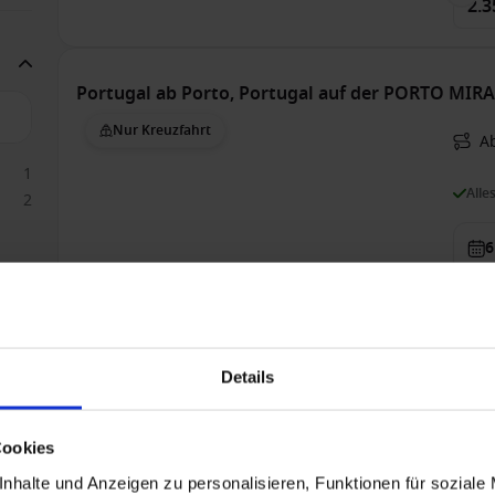
2.3
Portugal ab Porto, Portugal auf der PORTO MIR
Nur Kreuzfahrt
Ab
1
Alle
2
6
Auß
3.7
Details
Portugal ab Porto, Portugal auf der DOURO QU
Cookies
Nur Kreuzfahrt
Ab
nhalte und Anzeigen zu personalisieren, Funktionen für soziale