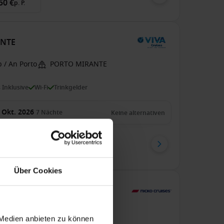
50 €
p. P.
ANTE
 / An Porto
PORTO MIRANTE
s Inklusive
Wi-Fi
Trinkgelder
 Okt. 2026
7
Nächte
Keine alternativen
enkabine
ab
50 €
p. P.
Über Cookies
EEN
 / An Porto
DOURO QUEEN
 Medien anbieten zu können