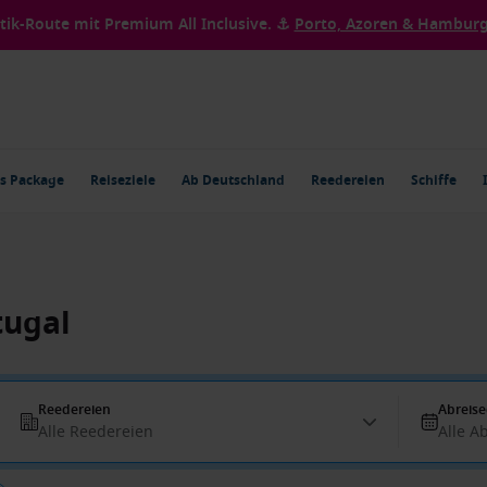
ntik-Route mit Premium All Inclusive. ⚓
Porto, Azoren & Hamburg 
s Package
Reiseziele
Ab Deutschland
Reedereien
Schiffe
tugal
Reedereien
Abreis
Alle Reedereien
Alle A