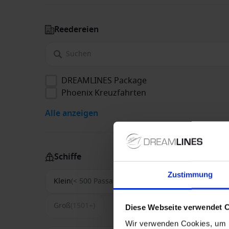
Reedereien
DREAMLINES Package
Phoenix Kreuzfahrten
Alle anzeigen
Schiffe
Zustimmung
Klein
(< 500 Passagiere)
Mittel
(500-1500)
Groß
(1501+)
Diese Webseite verwendet 
Wir verwenden Cookies, um I