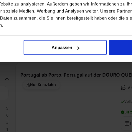
Website zu analysieren. Außerdem geben wir Informationen zu I
Voll
r soziale Medien, Werbung und Analysen weiter. Unsere Partner
Bis 
 Daten zusammen, die Sie ihnen bereitgestellt haben oder die s
1
n.
2
5
2
1
Auß
Anpassen
3
949
Portugal ab Porto, Portugal auf der DOURO QU
Nur Kreuzfahrt
Ab
Voll
9
Bis 
6
3
1
1