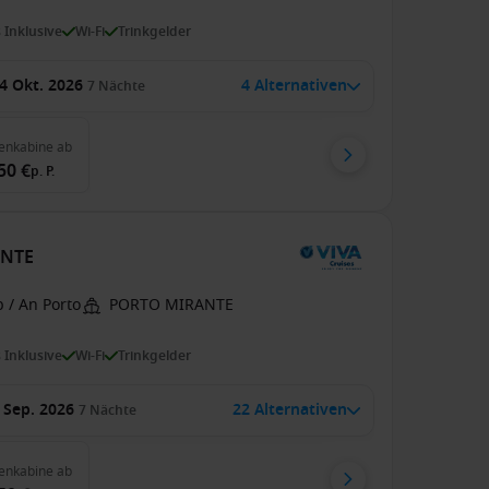
s Inklusive
Wi-Fi
Trinkgelder
4 Okt. 2026
4 Alternativen
7
Nächte
enkabine
ab
50 €
p. P.
ANTE
 / An Porto
PORTO MIRANTE
s Inklusive
Wi-Fi
Trinkgelder
 Sep. 2026
22 Alternativen
7
Nächte
enkabine
ab