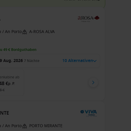
A
 / An Porto
A-ROSA ALVA
zu 49 € Bordguthaben
9 Aug. 2026
10 Alternativen
7
Nächte
enkabine
ab
48 €
p. P.
8 €
ANTE
 / An Porto
PORTO MIRANTE