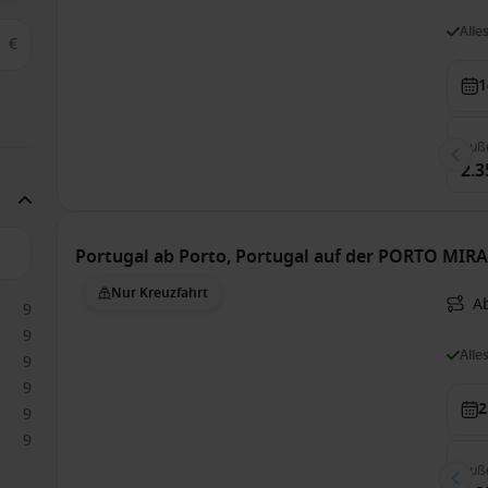
Alle
€
1
Auß
2.3
Portugal ab Porto, Portugal auf der PORTO MIR
Nur Kreuzfahrt
Ab
9
9
Alle
9
9
2
9
9
Auß