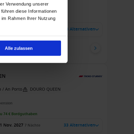
hrer Verwendung unserer
pension
 führen diese Informationen
zu 49 € Bordguthaben
ie im Rahmen Ihrer Nutzung
 Nov. 2026
3 Alternativen
7
Nächte
enkabine
ab
Balkonkabine
ab
Alle zulassen
 €
1.349 €
p. P.
p. P.
EEN
 / An Porto
DOURO QUEEN
pension
zu 74 € Bordguthaben
1 Nov. 2027
33 Alternativen
7
Nächte