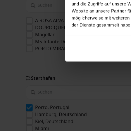
und die Zugriffe auf unsere 
Website an unsere Partner fü
möglicherweise mit weiteren
A-ROSA ALVA
der Dienste gesammelt habe
DOURO QUEEN
Magellan
MS Infante Don Henrique
PORTO MIRANTE
Starthafen
Porto, Portugal
Hamburg, Deutschland
Kiel, Deutschland
Miami