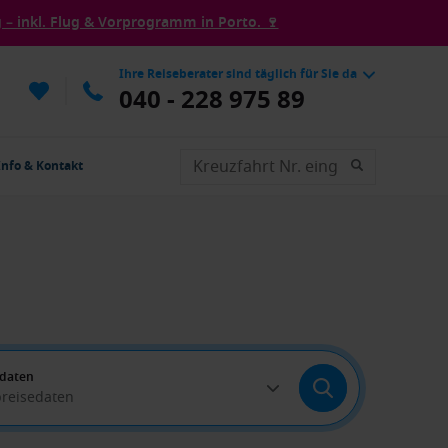
– inkl. Flug & Vorprogramm in Porto. 🍷
Ihre Reiseberater sind täglich für Sie da
040 - 228 975 89
Info & Kontakt
edaten
breisedaten