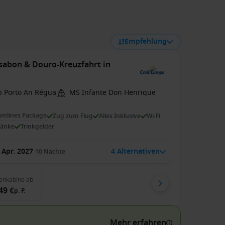
Empfehlung
ssabon & Douro-Kreuzfahrt in
b Porto An Régua
MS Infante Don Henrique
amlines Package
Zug zum Flug
Alles Inklusive
Wi-Fi
ränke
Trinkgelder
 Apr. 2027
4 Alternativen
10
Nächte
enkabine
ab
49 €
p. P.
Mehr erfahren