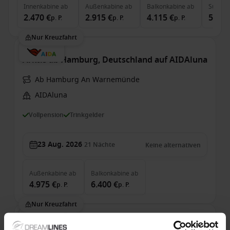
Innenkabine
ab
Außenkabine
ab
Balkonkabine
ab
Suite
a
2.470 €
2.915 €
4.115 €
5.710
p. P.
p. P.
p. P.
Nur Kreuzfahrt
Arktis ab Hamburg, Deutschland auf AIDAluna
Ab Hamburg An Warnemünde
AIDAluna
Vollpension
Trinkgelder
23 Aug. 2026
21
Nächte
Keine alternativen
Außenkabine
ab
Balkonkabine
ab
4.975 €
6.400 €
p. P.
p. P.
Nur Kreuzfahrt
Arktis ab Hamburg, Deutschland auf AIDAluna