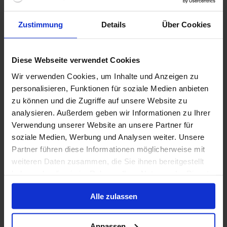
Ab / An Hamburg
Zustimmung
Details
Über Cookies
AIDAluna
Vollpension
Trinkgelder
Diese Webseite verwendet Cookies
Wir verwenden Cookies, um Inhalte und Anzeigen zu
8 Aug. 2027
21
Nächte
Keine alternativen
personalisieren, Funktionen für soziale Medien anbieten
zu können und die Zugriffe auf unsere Website zu
Innenkabine
ab
analysieren. Außerdem geben wir Informationen zu Ihrer
4.300 €
p. P.
Verwendung unserer Website an unsere Partner für
soziale Medien, Werbung und Analysen weiter. Unsere
Nur Kreuzfahrt
Partner führen diese Informationen möglicherweise mit
Arktis ab Hamburg, Deutschland auf AIDAsol
weiteren Daten zusammen, die Sie ihnen bereitgestellt
haben oder die sie im Rahmen Ihrer Nutzung der Dienste
Ab / An Hamburg
gesammelt haben.
AIDAsol
Alle zulassen
Vollpension
Trinkgelder
Anpassen