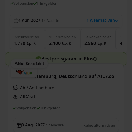
Vollpension
Trinkgelder
4 Apr. 2027
1 Alternativen
12
Nächte
Innenkabine
ab
Außenkabine
ab
Balkonkabine
ab
Suite
a
1.770 €
2.100 €
2.880 €
4.130
p. P.
p. P.
p. P.
Bestpreisgarantie Plus
Nur Kreuzfahrt
Arktis ab Hamburg, Deutschland auf AIDAsol
Ab / An Hamburg
AIDAsol
Vollpension
Trinkgelder
8 Aug. 2027
12
Nächte
Keine alternativen