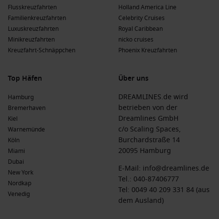
Flusskreuzfahrten
Holland America Line
Familienkreuzfahrten
Celebrity Cruises
Luxuskreuzfahrten
Royal Caribbean
Minikreuzfahrten
nicko cruises
Kreuzfahrt-Schnäppchen
Phoenix Kreuzfahrten
Top Häfen
Über uns
DREAMLINES.de wird
Hamburg
betrieben von der
Bremerhaven
Dreamlines GmbH
Kiel
c/o Scaling Spaces,
Warnemünde
Burchardstraße 14
Köln
20095 Hamburg
Miami
Dubai
E-Mail:
info@dreamlines.de
New York
Tel.:
040-87406777
Nordkap
Tel: 0049 40 209 331 84 (aus
Venedig
dem Ausland)