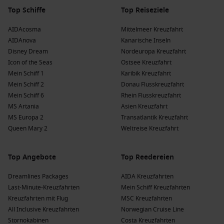
Top Schiffe
Top Reiseziele
AIDAcosma
Mittelmeer Kreuzfahrt
AIDAnova
Kanarische Inseln
Disney Dream
Nordeuropa Kreuzfahrt
Icon of the Seas
Ostsee Kreuzfahrt
Mein Schiff 1
Karibik Kreuzfahrt
Mein Schiff 2
Donau Flusskreuzfahrt
Mein Schiff 6
Rhein Flusskreuzfahrt
MS Artania
Asien Kreuzfahrt
MS Europa 2
Transatlantik Kreuzfahrt
Queen Mary 2
Weltreise Kreuzfahrt
Top Angebote
Top Reedereien
Dreamlines Packages
AIDA Kreuzfahrten
Last-Minute-Kreuzfahrten
Mein Schiff Kreuzfahrten
Kreuzfahrten mit Flug
MSC Kreuzfahrten
All Inclusive Kreuzfahrten
Norwegian Cruise Line
Stornokabinen
Costa Kreuzfahrten