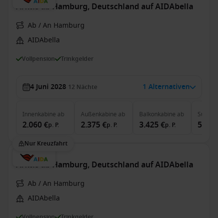
Arktis ab Hamburg, Deutschland auf AIDAbella
Ab / An Hamburg
AIDAbella
Vollpension
Trinkgelder
4 Juni 2028
1 Alternativen
12
Nächte
Innenkabine
ab
Außenkabine
ab
Balkonkabine
ab
Suite
a
2.060 €
2.375 €
3.425 €
5.195
p. P.
p. P.
p. P.
Nur Kreuzfahrt
Arktis ab Hamburg, Deutschland auf AIDAbella
Ab / An Hamburg
AIDAbella
Vollpension
Trinkgelder