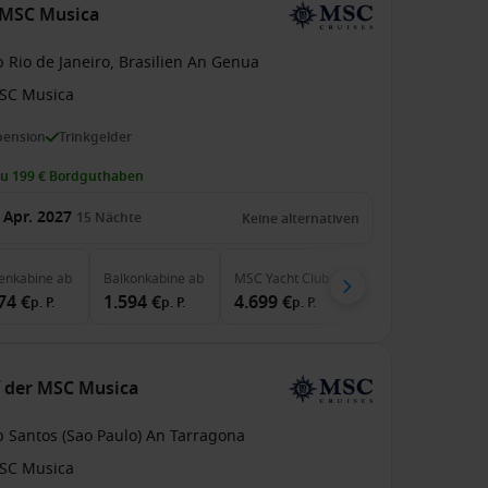
r MSC Musica
 Rio de Janeiro, Brasilien An Genua
SC Musica
pension
Trinkgelder
zu 199 € Bordguthaben
 Apr. 2027
15
Nächte
Keine alternativen
enkabine
ab
Balkonkabine
ab
MSC Yacht Club
ab
74 €
1.594 €
4.699 €
p. P.
p. P.
p. P.
uf der MSC Musica
b Santos (Sao Paulo) An Tarragona
SC Musica