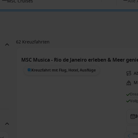
MSC Cruises
Alle
62 Kreuzfahrten
MSC Musica - Rio de Janeiro erleben & Meer genie
Kreuzfahrt mit Flug, Hotel, Ausflüge
Ab
M
Dre
Voll
3
Inn