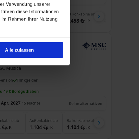
hrer Verwendung unserer
 führen diese Informationen
enkabine
ab
Außenkabine
ab
Balkonkabine
ab
MSC Yacht Club
ab
ie im Rahmen Ihrer Nutzung
 €
1.098 €
1.458 €
4.067 €
p. P.
p. P.
p. P.
p. P.
uf der MSC Musica
Alle zulassen
 Santos (Sao Paulo) An Marseille
SC Musica
pension
Trinkgelder
zu 49 € Bordguthaben
 Apr. 2027
15
Nächte
Keine alternativen
enkabine
ab
Außenkabine
ab
Balkonkabine
ab
 €
1.104 €
1.104 €
p. P.
p. P.
p. P.