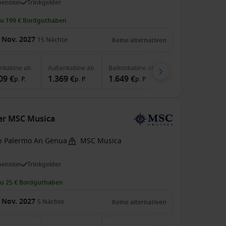
pension
Trinkgelder
zu 199 € Bordguthaben
 Nov. 2027
15
Nächte
Keine alternativen
enkabine
ab
Außenkabine
ab
Balkonkabine
ab
MSC Yacht Club
ab
09 €
1.369 €
1.649 €
4.669 €
p. P.
p. P.
p. P.
p. P.
der MSC Musica
b Palermo An Genua
MSC Musica
pension
Trinkgelder
zu 25 € Bordguthaben
 Nov. 2027
5
Nächte
Keine alternativen