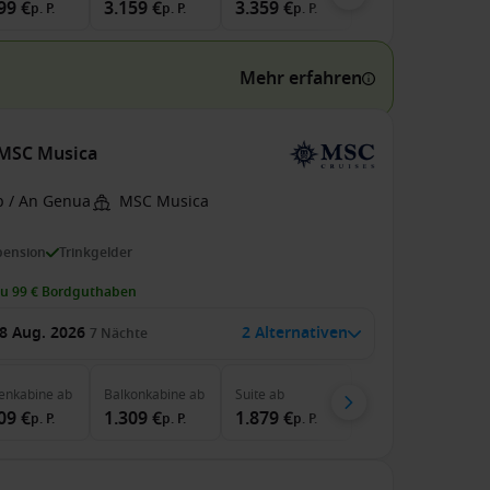
99 €
3.159 €
3.359 €
p. P.
p. P.
p. P.
Mehr erfahren
r MSC Musica
b / An Genua
MSC Musica
pension
Trinkgelder
zu 99 € Bordguthaben
8 Aug. 2026
2 Alternativen
7
Nächte
enkabine
ab
Balkonkabine
ab
Suite
ab
09 €
1.309 €
1.879 €
p. P.
p. P.
p. P.