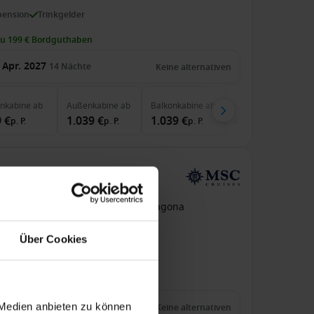
pension
Trinkgelder
zu 199 € Bordguthaben
 Apr. 2027
14
Nächte
Keine alternativen
enkabine
ab
Außenkabine
ab
Balkonkabine
ab
MSC Yacht Club
ab
 €
1.039 €
1.039 €
4.291 €
p. P.
p. P.
p. P.
p. P.
r MSC Musica
 Rio de Janeiro, Brasilien An Tarragona
SC Musica
Über Cookies
pension
Trinkgelder
zu 199 € Bordguthaben
 Apr. 2027
 Medien anbieten zu können
13
Nächte
Keine alternativen