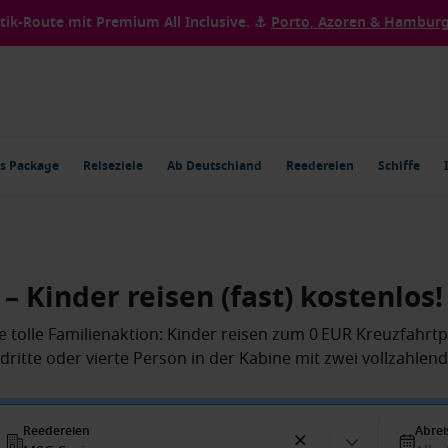
ntik-Route mit Premium All Inclusive. ⚓
Porto, Azoren & Hamburg 
s Package
Reiseziele
Ab Deutschland
Reedereien
Schiffe
 Kinder reisen (fast) kostenlos!
e tolle Familienaktion: Kinder reisen zum 0 EUR Kreuzfahrtp
s dritte oder vierte Person in der Kabine mit zwei vollzahle
Reedereien
Abrei