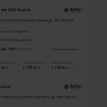
uf der MSC Musica
b Santos (Sao Paulo) An Genua
MSC Musica
pension
Trinkgelder
zu 199 € Bordguthaben
 Apr. 2027
16
Nächte
Keine alternativen
enkabine
ab
Außenkabine
ab
Balkonkabine
ab
MSC Yacht Club
ab
 €
1.179 €
1.179 €
4.927 €
p. P.
p. P.
p. P.
p. P.
Musica
 Valencia An Santos (Sao Paulo)
MSC Musica