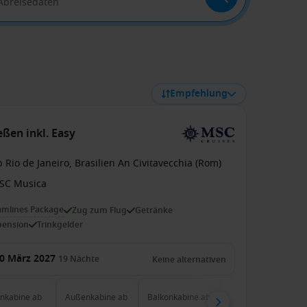
 Abreisedaten
Empfehlung
ßen inkl. Easy
 Rio de Janeiro, Brasilien An Civitavecchia (Rom)
SC Musica
amlines Package
Zug zum Flug
Getränke
pension
Trinkgelder
0 März 2027
19
Nächte
Keine alternativen
enkabine
ab
Außenkabine
ab
Balkonkabine
ab