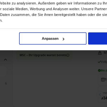
Website zu analysieren. Außerdem geben wir Informationen zu I
r soziale Medien, Werbung und Analysen weiter. Unsere Partner
Inn
 Daten zusammen, die Sie ihnen bereitgestellt haben oder die s
908
62
n.
134
89
Transatlantik ab Santos (Sao Paulo), Brasilien a
Anpassen
Nur Kreuzfahrt
Ab
M
MSC – Ihr Upgrade wartet bereits
Voll
Bis 
1
6
Inn
934