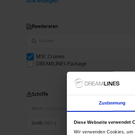
Alle anzeigen
Reedereien
MSC Cruises
DREAMLINES Package
Schiffe
Zustimmung
Klein
(< 500 Passagiere)
Mittel
(500-1500)
Diese Webseite verwendet 
Groß
(1501+)
Wir verwenden Cookies, um I