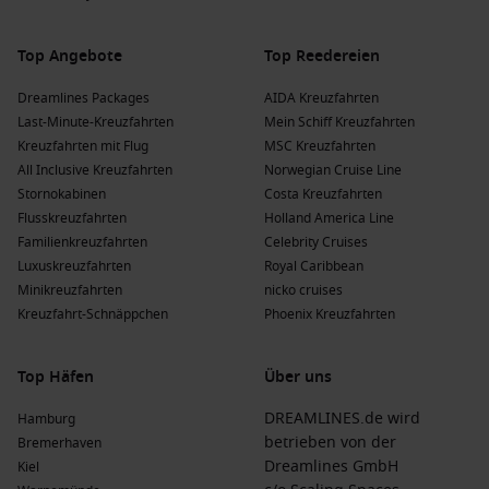
Top Angebote
Top Reedereien
Dreamlines Packages
AIDA Kreuzfahrten
Last-Minute-Kreuzfahrten
Mein Schiff Kreuzfahrten
Kreuzfahrten mit Flug
MSC Kreuzfahrten
All Inclusive Kreuzfahrten
Norwegian Cruise Line
Stornokabinen
Costa Kreuzfahrten
Flusskreuzfahrten
Holland America Line
Familienkreuzfahrten
Celebrity Cruises
Luxuskreuzfahrten
Royal Caribbean
Minikreuzfahrten
nicko cruises
Kreuzfahrt-Schnäppchen
Phoenix Kreuzfahrten
Top Häfen
Über uns
DREAMLINES.de wird
Hamburg
betrieben von der
Bremerhaven
Dreamlines GmbH
Kiel