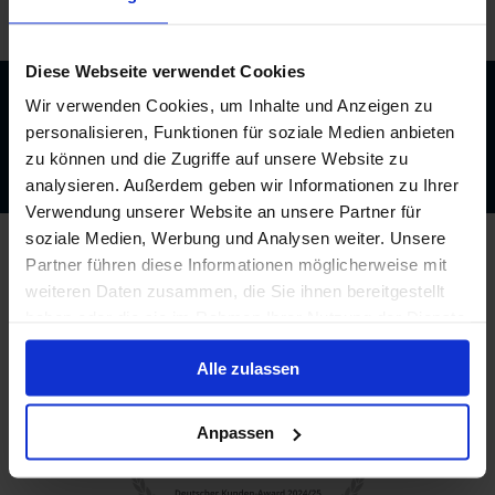
/
Hurtigruten
/
MS Finnmarken
/
Kabinen und Deckplan
Diese Webseite verwendet Cookies
Wir verwenden Cookies, um Inhalte und Anzeigen zu
Beratung durch echte Kreuzfahrtexperten
personalisieren, Funktionen für soziale Medien anbieten
Bis zu 200 € Bordguthaben
zu können und die Zugriffe auf unsere Website zu
Best-Preis-Garantie
analysieren. Außerdem geben wir Informationen zu Ihrer
Verwendung unserer Website an unsere Partner für
soziale Medien, Werbung und Analysen weiter. Unsere
Partner führen diese Informationen möglicherweise mit
weiteren Daten zusammen, die Sie ihnen bereitgestellt
haben oder die sie im Rahmen Ihrer Nutzung der Dienste
gesammelt haben.
Alle zulassen
Anpassen