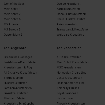
Icon of the Seas
Ostsee Kreuzfahrt
Mein Schiff 1
Karibik Kreuzfahrt
Mein Schiff 2
Donau Flusskreuzfahrt
Mein Schiff 6
Rhein Flusskreuzfahrt
MS Artania
Asien Kreuzfahrt
MS Europa 2
Transatlantik Kreuzfahrt
Queen Mary 2
Weltreise Kreuzfahrt
Top Angebote
Top Reedereien
Dreamlines Packages
AIDA Kreuzfahrten
Last-Minute-Kreuzfahrten
Mein Schiff Kreuzfahrten
Kreuzfahrten mit Flug
MSC Kreuzfahrten
All Inclusive Kreuzfahrten
Norwegian Cruise Line
Stornokabinen
Costa Kreuzfahrten
Flusskreuzfahrten
Holland America Line
Familienkreuzfahrten
Celebrity Cruises
Luxuskreuzfahrten
Royal Caribbean
Minikreuzfahrten
nicko cruises
Kreuzfahrt-Schnäppchen
Phoenix Kreuzfahrten