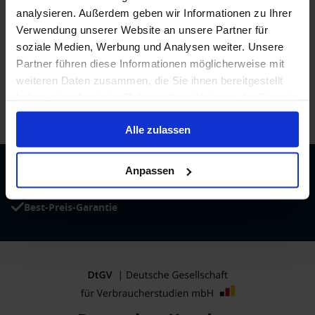
analysieren. Außerdem geben wir Informationen zu Ihrer
Verwendung unserer Website an unsere Partner für
soziale Medien, Werbung und Analysen weiter. Unsere
Partner führen diese Informationen möglicherweise mit
weiteren Daten zusammen, die Sie ihnen bereitgestellt
haben oder die sie im Rahmen Ihrer Nutzung der Dienste
gesammelt haben.
/
Phoenix Kreuzfahrten
/
Adora
/
Kabinen und Deckplan
Alle zulassen
Anpassen
Beratung durch echte Kreuzfahrtexperten
Bis zu 200 € Bordguthaben
Best-Preis-Garantie