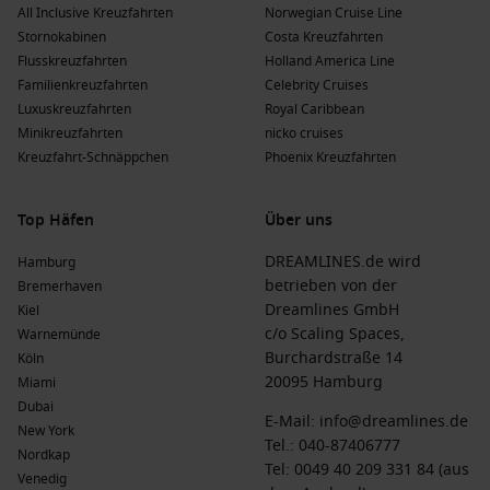
All Inclusive Kreuzfahrten
Norwegian Cruise Line
Stornokabinen
Costa Kreuzfahrten
Flusskreuzfahrten
Holland America Line
Familienkreuzfahrten
Celebrity Cruises
Luxuskreuzfahrten
Royal Caribbean
Minikreuzfahrten
nicko cruises
Kreuzfahrt-Schnäppchen
Phoenix Kreuzfahrten
Top Häfen
Über uns
DREAMLINES.de wird
Hamburg
betrieben von der
Bremerhaven
Dreamlines GmbH
Kiel
c/o Scaling Spaces,
Warnemünde
Burchardstraße 14
Köln
20095 Hamburg
Miami
Dubai
E-Mail:
info@dreamlines.de
New York
Tel.:
040-87406777
Nordkap
Tel: 0049 40 209 331 84 (aus
Venedig