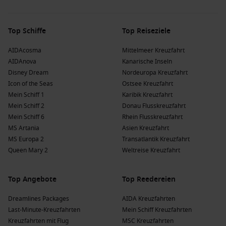
Top Schiffe
Top Reiseziele
AIDAcosma
Mittelmeer Kreuzfahrt
AIDAnova
Kanarische Inseln
Disney Dream
Nordeuropa Kreuzfahrt
Icon of the Seas
Ostsee Kreuzfahrt
Mein Schiff 1
Karibik Kreuzfahrt
Mein Schiff 2
Donau Flusskreuzfahrt
Mein Schiff 6
Rhein Flusskreuzfahrt
MS Artania
Asien Kreuzfahrt
MS Europa 2
Transatlantik Kreuzfahrt
Queen Mary 2
Weltreise Kreuzfahrt
Top Angebote
Top Reedereien
Dreamlines Packages
AIDA Kreuzfahrten
Last-Minute-Kreuzfahrten
Mein Schiff Kreuzfahrten
Kreuzfahrten mit Flug
MSC Kreuzfahrten