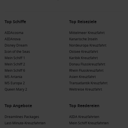
Top Schiffe
Top Reiseziele
AIDAcosma
Mittelmeer Kreuzfahrt
AIDAnova
Kanarische Inseln
Disney Dream
Nordeuropa Kreuzfahrt
Icon of the Seas
Ostsee Kreuzfahrt
Mein Schiff 1
Karibik Kreuzfahrt
Mein Schiff 2
Donau Flusskreuzfahrt
Mein Schiff 6
Rhein Flusskreuzfahrt
MS Artania
Asien Kreuzfahrt
MS Europa 2
Transatlantik Kreuzfahrt
Queen Mary 2
Weltreise Kreuzfahrt
Top Angebote
Top Reedereien
Dreamlines Packages
AIDA Kreuzfahrten
Last-Minute-Kreuzfahrten
Mein Schiff Kreuzfahrten