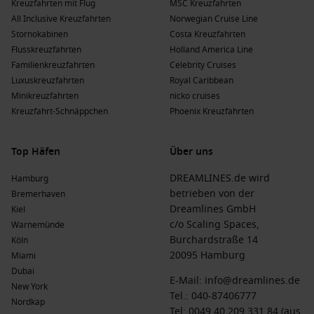
Kreuzfahrten mit Flug
MSC Kreuzfahrten
All Inclusive Kreuzfahrten
Norwegian Cruise Line
Stornokabinen
Costa Kreuzfahrten
Flusskreuzfahrten
Holland America Line
Familienkreuzfahrten
Celebrity Cruises
Luxuskreuzfahrten
Royal Caribbean
Minikreuzfahrten
nicko cruises
Kreuzfahrt-Schnäppchen
Phoenix Kreuzfahrten
Top Häfen
Über uns
DREAMLINES.de wird
Hamburg
betrieben von der
Bremerhaven
Dreamlines GmbH
Kiel
c/o Scaling Spaces,
Warnemünde
Burchardstraße 14
Köln
20095 Hamburg
Miami
Dubai
E-Mail:
info@dreamlines.de
New York
Tel.:
040-87406777
Nordkap
Tel: 0049 40 209 331 84 (aus