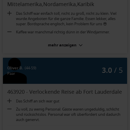
Mittelamerika,Nordamerika,Karibik
Das Schiff war einfach toll, nicht zu groß, nicht zu klein. Viel
wurde Angeboten für die ganze Familie. Essen lekker, alles
super. Bordsprache englisch, kein Problem für uns 😎
Kaffee war manchmal richtig dünn in der Windjammer.
Innenkabine (Kat. 3V):
mehr anzeigen
Innenkabine war ausreichend, nur war das Wasser in der
Dusche nur lauwarm.
3.0
/ 5
Oliver B.
(44-59)
Paar
463920 - Verlockende Reise ab Fort Lauderdale
Das Schiff an sich war gut
Zu voll, zu wenig Personal. Gäste waren ungeduldig, schlicht
und rücksichtslos. Personal war oft überfordert und dadurch
auch genervt.