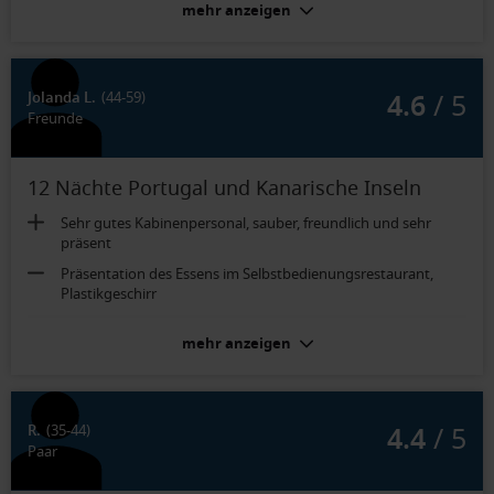
Garantiekabine Außen (Kat. YO):
mehr anzeigen
Hatte Fenster,
4.6
/ 5
Jolanda L.
(44-59)
Freunde
12 Nächte Portugal und Kanarische Inseln
Sehr gutes Kabinenpersonal, sauber, freundlich und sehr
präsent
Präsentation des Essens im Selbstbedienungsrestaurant,
Plastikgeschirr
Balkonkabine Deluxe (Kat. E3):
mehr anzeigen
Geräumig, sehr bequemes grosses Bett
4.4
/ 5
R.
(35-44)
Paar