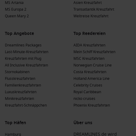
MS Artania
Asien Kreuzfahrt
MS Europa 2
Transatlantik Kreuzfahrt
Queen Mary 2
Weltreise Kreuzfahrt
Top Angebote
Top Reedereien
Dreamlines Packages
AIDA Kreuzfahrten
Last-Minute-Kreuzfahrten
Mein Schiff Kreuzfahrten
Kreuzfahrten mit Flug
MSC Kreuzfahrten
All Inclusive Kreuzfahrten
Norwegian Cruise Line
Stornokabinen
Costa Kreuzfahrten
Flusskreuzfahrten
Holland America Line
Familienkreuzfahrten
Celebrity Cruises
Luxuskreuzfahrten
Royal Caribbean
Minikreuzfahrten
nicko cruises
Kreuzfahrt-Schnäppchen
Phoenix Kreuzfahrten
Top Häfen
Über uns
DREAMLINES.de wird
Hamburg