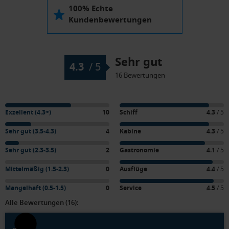
100% Echte
Kundenbewertungen
Sehr gut
4.3
/
5
16 Bewertungen
Exzellent (4.3+)
10
Schiff
4.3
/ 5
Sehr gut (3.5-4.3)
4
Kabine
4.3
/ 5
Sehr gut (2.3-3.5)
2
Gastronomie
4.1
/ 5
Mittelmäßig (1.5-2.3)
0
Ausflüge
4.4
/ 5
Mangelhaft (0.5-1.5)
0
Service
4.5
/ 5
Alle Bewertungen (16):