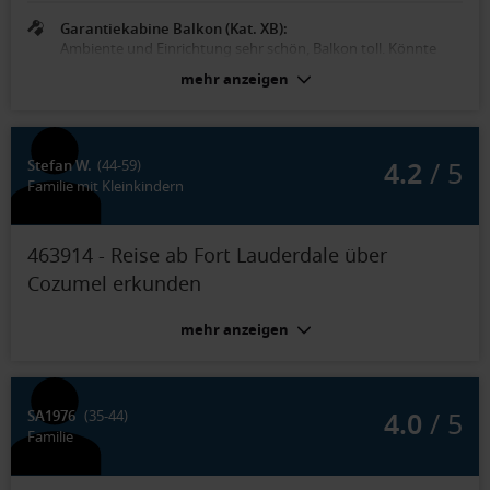
Garantiekabine Balkon (Kat. XB):
Ambiente und Einrichtung sehr schön, Balkon toll. Könnte
etwas moderner sein
mehr anzeigen
4.2
/ 5
Stefan W.
(44-59)
Familie mit Kleinkindern
463914 - Reise ab Fort Lauderdale über
Cozumel erkunden
mehr anzeigen
4.0
/ 5
SA1976
(35-44)
Familie