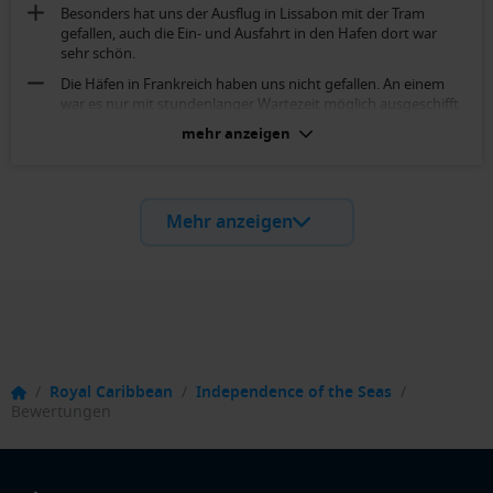
Besonders hat uns der Ausflug in Lissabon mit der Tram
gefallen, auch die Ein- und Ausfahrt in den Hafen dort war
sehr schön.
Die Häfen in Frankreich haben uns nicht gefallen. An einem
war es nur mit stundenlanger Wartezeit möglich ausgeschifft
zu werden. Wir haben dann nach 1 Stunde warten darauf
mehr anzeigen
verzichtet, da unsere Wartenummer noch lange nicht dran
war. Der andere Hafen lag sehr abseits.
Garantiekabine Balkon (Kat. X):
Mehr anzeigen
Liegestühle auf dem Balkon waren zu unkomfortabel für uns.
Bademäntel wurden am Abend vor der Abreise bereits für die
neuen Gäste in den Schrank gehangen, unsere waren mit
Krümeln verschmutzt.
/
Royal Caribbean
/
Independence of the Seas
/
Bewertungen