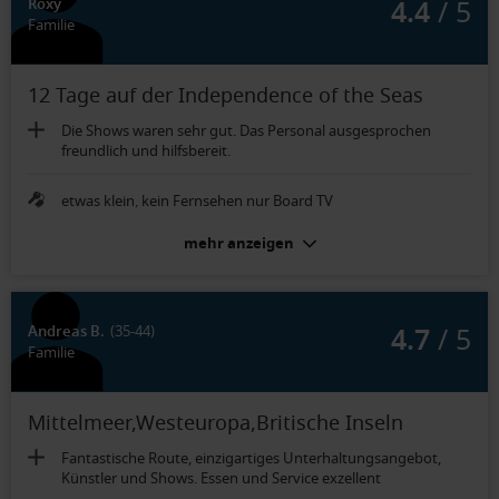
4.4
/ 5
Roxy
Familie
12 Tage auf der Independence of the Seas
Die Shows waren sehr gut. Das Personal ausgesprochen
freundlich und hilfsbereit.
etwas klein, kein Fernsehen nur Board TV
mehr anzeigen
4.7
/ 5
Andreas B.
(35-44)
Familie
Mittelmeer,Westeuropa,Britische Inseln
Fantastische Route, einzigartiges Unterhaltungsangebot,
Künstler und Shows. Essen und Service exzellent