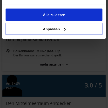
mehr anzeigen
haben oder die sie im Rahmen Ihrer Nutzung der Dienste
gesammelt haben.
Alle zulassen
5.0
/ 5
amazona v.
(35-44)
Paar
Anpassen
Haiti & Jamaika ab Florida
Balkonkabine Deluxe (Kat. E3):
Der Balkon war ausreichend groß.
mehr anzeigen
3.0
/ 5
An
(> 69)
Paar
Den Mittelmeerraum entdecken