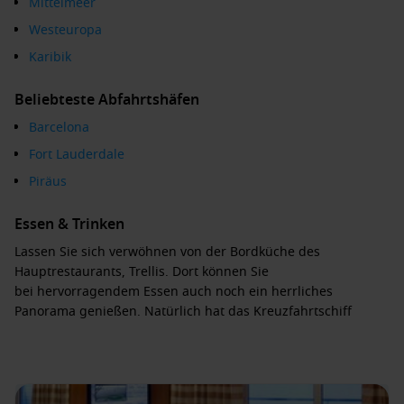
Mittelmeer
Westeuropa
Karibik
Beliebteste Abfahrtshäfen
Barcelona
Fort Lauderdale
Piräus
Essen & Trinken
Lassen Sie sich verwöhnen von der Bordküche des
Hauptrestaurants, Trellis. Dort können Sie
bei
hervorragendem Essen
auch noch ein
herrliches
Panorama
genießen. Natürlich hat das Kreuzfahrtschiff
Celebrity Infinity noch weitere Restaurants, die ebenfalls
ausgezeichnet sind. Es stehen Ihnen zur Auswahl das
Oceanview Grill und das Oceanview Grill in Form
von
Buffetrestaurant
zur Verfügung. Für die kleinen Snacks