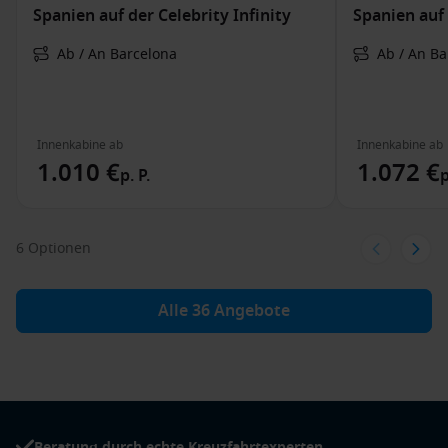
Spanien auf der Celebrity Infinity
Spanien auf 
Ab / An Barcelona
Ab / An Ba
Innenkabine ab
Innenkabine ab
1.010 €
1.072 €
p. P.
p
6 Optionen
Alle 36 Angebote
Beratung durch echte Kreuzfahrtexperten