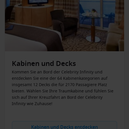
gibt es den Pool Grill. Die Spezialrestaurants SS United States
und das Aqua Spa Café stehen für
außergewöhnliches Essen
,
das am Tisch zubereitet wird. Während Sie auf dem
Oberdeck in der Sonne entspannen, können Sie Ihre Kinder
in einen der KidsClubs tun. Es je nach Altersgruppe
unterschiedliche Beschäftigungen für die Kleinen. In jedem
Fall sind diese gut aufgehoben und Sie müssen sich keine
Sorgen machen.
Unterhaltung
Kabinen und Decks
Entspannen Sie bei einem guten Buch in der
Kommen Sie an Bord der Celebrity Infinity und
großen
Bibliothek
oder entdecken Sie den einzigartigen
entdecken Sie eine der 64 Kabinenkategorien auf
Magnolien Duft im Conservatory Ambiente. Dieser Raum
insgesamt 12 Decks die für 2170 Passagiere Platz
steht für Ruhe und freie Gedanken inmitten von
bieten. Wählen Sie Ihre Traumkabine und fühlen Sie
hinreißenden Blumenkreationen. Nutzen Sie die Möglichkeit
sich auf Ihrer Kreuzfahrt an Bord der Celebrity
zu anregenden Gesprächen im angenehmen Ambiente
Infinity wie Zuhause!
des
Michael´s Club bei schöner Klaviermusik
. Oder testen Sie
Ihr Glück bei einem Spiel im großen
Kasino
. Im
dreistöckigen
Theater
können Sie sich vom Cirque du Soleil mitreißen und
verzaubern lassen. Den Freizeit- und Erholungsangeboten
Kabinen und Decks entdecken