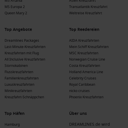
MS Artania
Asien Kreuzfahrt
MS Europa 2
Transatlantik Kreuzfahrt
Queen Mary 2
Weltreise Kreuzfahrt
Top Angebote
Top Reedereien
Dreamlines Packages
AIDA Kreuzfahrten
Last-Minute-Kreuzfahrten
Mein Schiff Kreuzfahrten
Kreuzfahrten mit Flug
MSC Kreuzfahrten
All Inclusive Kreuzfahrten
Norwegian Cruise Line
Stornokabinen
Costa Kreuzfahrten
Flusskreuzfahrten
Holland America Line
Familienkreuzfahrten
Celebrity Cruises
Luxuskreuzfahrten
Royal Caribbean
Minikreuzfahrten
nicko cruises
Kreuzfahrt-Schnäppchen
Phoenix Kreuzfahrten
Top Häfen
Über uns
DREAMLINES.de wird
Hamburg