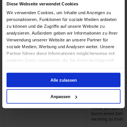
Kabine
2.1
Reflection
Silhouette
Solstice
Summit
Diese Webseite verwendet Cookies
Sport
1.9
Wir verwenden Cookies, um Inhalte und Anzeigen zu
personalisieren, Funktionen für soziale Medien anbieten
zu können und die Zugriffe auf unsere Website zu
analysieren. Außerdem geben wir Informationen zu Ihrer
11 Tage
Abfahrt: 2.27.2026
16 Tage
Verwendung unserer Website an unsere Partner für
•
•
soziale Medien, Werbung und Analysen weiter. Unsere
Garantie Balkonkabi
Schwächen
Partner führen diese Informationen möglicherweise mit
Abfahrt: 2.1.2026
weiteren Daten zusammen, die Sie ihnen bereitgestellt
laute Kabine 3144 , schlechter
Service beim Umzug nach 3 Tagen,
Vorteile
haben oder die sie im Rahmen Ihrer Nutzung der Dienste
neue Kabine 3130 , die
Viel Platz und Rau
gesammelt haben.
Vakuumtoilette funktionierte nicht,
man findet auch 
Alle zulassen
was wir aber erst nach dem Umzug
eine freie Liege. 
festgestellt haben, sie wurde erst
des Schiffes
nach Auforderung gereinigt und
Schwächen
Anpassen
desinfiziert nachdem die Toilette
Hotel der Vorüber
wieder funktionierte. Die Toilette war
Preise auf dem Sch
bis oben mit Fäkalien voll
durch einen Defekt
vorzeitig zu Ende