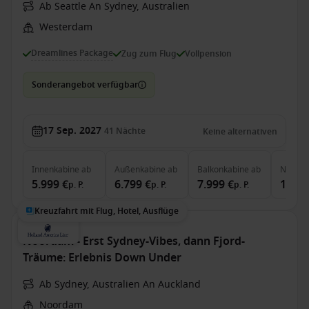
Ab Seattle An Sydney, Australien
Westerdam
Dreamlines Package
Zug zum Flug
Vollpension
Sonderangebot verfügbar
17 Sep. 2027
41
Nächte
Keine alternativen
Innenkabine
ab
Außenkabine
ab
Balkonkabine
ab
Neptun
5.999 €
6.799 €
7.999 €
14.19
p. P.
p. P.
p. P.
Kreuzfahrt mit Flug, Hotel, Ausflüge
Noordam - Erst Sydney-Vibes, dann Fjord-
Träume: Erlebnis Down Under
Ab Sydney, Australien An Auckland
Noordam