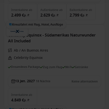
Innenkabine
ab
Außenkabine
ab
Balkonkabine
ab
2.499 €
2.629 €
2.799 €
p. P.
p. P.
p. P.
Kreuzfahrt mit Flug, Hotel, Ausflüge
Celebrity Equinox - Südamerikas Naturwunder
All Included
Ab / An Buenos Aires
Celebrity Equinox
Dreamlines Package
Zug zum Flug
Wi-Fi
Getränke
13 Jan. 2027
18
Nächte
Keine alternativen
Innenkabine
ab
4.849 €
p. P.