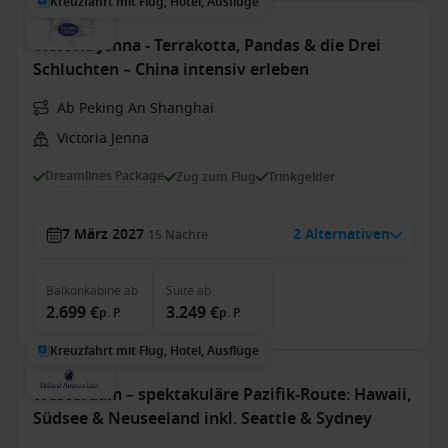
Kreuzfahrt mit Flug, Hotel, Ausflüge
Victoria Jenna - Terrakotta, Pandas & die Drei
Schluchten – China intensiv erleben
Ab Peking An Shanghai
Victoria Jenna
Dreamlines Package
Zug zum Flug
Trinkgelder
7 März 2027
2 Alternativen
15
Nächte
Balkonkabine
ab
Suite
ab
2.699 €
3.249 €
p. P.
p. P.
Kreuzfahrt mit Flug, Hotel, Ausflüge
Westerdam – spektakuläre Pazifik-Route: Hawaii,
Südsee & Neuseeland inkl. Seattle & Sydney