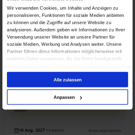
Innenkabine
ab
Balkonkabine
ab
Wir verwenden Cookies, um Inhalte und Anzeigen zu
3.049 €
3.609 €
p. P.
p. P.
personalisieren, Funktionen für soziale Medien anbieten
3.111 €
zu können und die Zugriffe auf unsere Website zu
analysieren. Außerdem geben wir Informationen zu Ihrer
Kreuzfahrt mit Flug, Hotel, Ausflüge
Verwendung unserer Website an unsere Partner für
Mein Schiff 6 - Seltene Atlantik-Route mit
soziale Medien, Werbung und Analysen weiter. Unsere
Premium All Inclusive: Porto, Azoren & Hamburg
Partner führen diese Informationen möglicherweise mit
weiteren Daten zusammen, die Sie ihnen bereitgestellt
Ab Leixoes An Hamburg
haben oder die sie im Rahmen Ihrer Nutzung der Dienste
Mein Schiff 6
gesammelt haben.
Alle zulassen
Dreamlines Package
Zug zum Flug
Alles Inklusive
Getränke
Trinkgelder
Anpassen
Nur für kurze Zeit: DreamDeal bis 11.08.2026, 14:59 Uhr
sichern.
16 Aug. 2027
14
Nächte
Keine alternativen