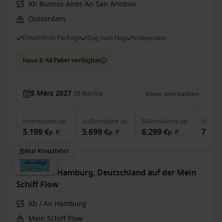
Ab Buenos Aires An San Antonio
Oosterdam
Dreamlines Package
Zug zum Flug
Vollpension
Have It All Paket verfügbar
5 März 2027
20
Nächte
Keine alternativen
Innenkabine
ab
Außenkabine
ab
Balkonkabine
ab
Suite
a
5.199 €
5.699 €
6.299 €
7.249
p. P.
p. P.
p. P.
Nur Kreuzfahrt
Karibik ab Hamburg, Deutschland auf der Mein
Schiff Flow
Ab / An Hamburg
Mein Schiff Flow