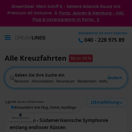
DreamDeal: Mein Schiff 6 – Seltene Atlantik-Route mit
Premium All Inclusive. ⚓
Porto, Azoren & Hamburg – inkl.
Flug & Vorprogramm in Porto. 🍷
Kontaktieren Sie einen Experten
040 - 228 975 89
Alle Kreuzfahrten
Bis zu -50 %
Geben Sie Ihre Suche ein
Ändern
Reiseziel · Abreisedaten · Reisedauer · Reedereien · Abflug von
14698 Kreuzfahrten
Empfehlung
Kreuzfahrt mit Flug, Hotel, Ausflüge
Oosterdam - Südamerikanische Symphonie
entlang endloser Küsten