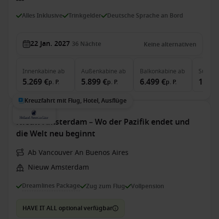
Alles Inklusive
Trinkgelder
Deutsche Sprache an Bord
22 Jan. 2027
36
Nächte
Keine alternativen
Innenkabine
ab
Außenkabine
ab
Balkonkabine
ab
Suite
a
5.269 €
5.899 €
6.499 €
15.09
p. P.
p. P.
p. P.
Kreuzfahrt mit Flug, Hotel, Ausflüge
Nieuw Amsterdam – Wo der Pazifik endet und
die Welt neu beginnt
Ab Vancouver An Buenos Aires
Nieuw Amsterdam
Dreamlines Package
Zug zum Flug
Vollpension
HAVE IT ALL optional verfügbar