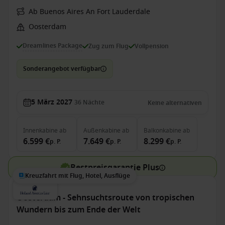
Ab Buenos Aires An Fort Lauderdale
Oosterdam
Dreamlines Package
Zug zum Flug
Vollpension
Sonderangebot verfügbar
5 März 2027
36
Nächte
Keine alternativen
Innenkabine
ab
Außenkabine
ab
Balkonkabine
ab
6.599 €
7.649 €
8.299 €
p. P.
p. P.
p. P.
Bestpreisgarantie Plus
Kreuzfahrt mit Flug, Hotel, Ausflüge
Oosterdam - Sehnsuchtsroute von tropischen
Wundern bis zum Ende der Welt