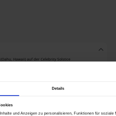
(Oahu, Hawaii) auf der Celebrity Solstice
m
LAN (Genießen Sie Ihr Lieblingsgetränk, wann immer Sie
Details
 eine fantastische Auswahl an Spirituosen, Weine für jeden
unkel und kräftig sowie andere alkoholische Getränke bis
5 % reduziert. WLAN: Der Internetzugang für alle Gäste ist
Cookies
esen Sie Ihre E-Mails und nutzen Sie Ihre Messenger-Apps.)
nhalte und Anzeigen zu personalisieren, Funktionen für soziale