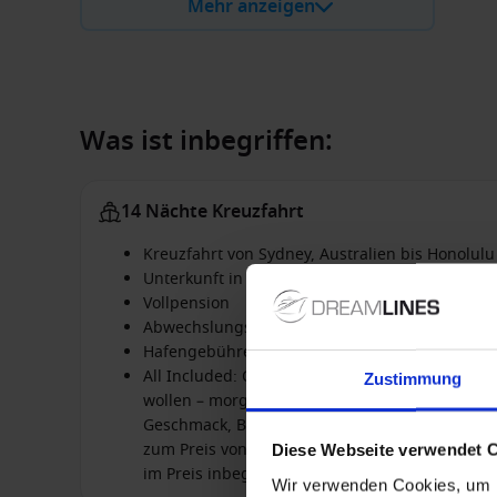
Mehr anzeigen
Was ist inbegriffen:
14 Nächte Kreuzfahrt
Kreuzfahrt von Sydney, Australien bis Honolulu 
Unterkunft in der gebuchten Kabine
Vollpension
Abwechslungsreiches Unterhaltungsprogram
Hafengebühren
All Included: Classic-Getränkepaket & Basic W
Zustimmung
wollen – morgens, mittags, abends. Erleben Sie
Geschmack, Biere von leicht und spritzig bis d
zum Preis von 12 USD. Flaschenweine sind um 1
Diese Webseite verwendet 
im Preis inbegriffen. Surfen Sie im Internet, l
Wir verwenden Cookies, um I