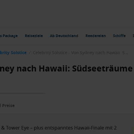
s Package
Reiseziele
Ab Deutschland
Reedereien
Schiffe
brity Solstice
/
Celebrity Solstice - Von Sydney nach Hawaii: Südseeträume deluxe
ydney nach Hawaii: Südseeträume
 Preise
 & Tower Eye – plus entspanntes Hawaii‑Finale mit 2