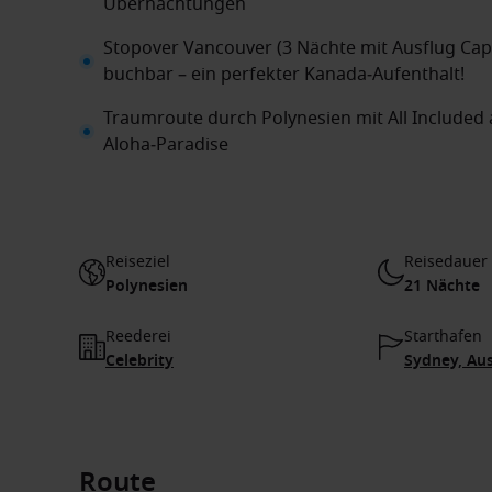
Übernachtungen
Stopover Vancouver (3 Nächte mit Ausflug Cap
buchbar – ein perfekter Kanada‑Aufenthalt!
Traumroute durch Polynesien mit All Included 
Aloha‑Paradise
Reiseziel
Reisedauer
Polynesien
21 Nächte
Reederei
Starthafen
Celebrity
Sydney, Aus
Route