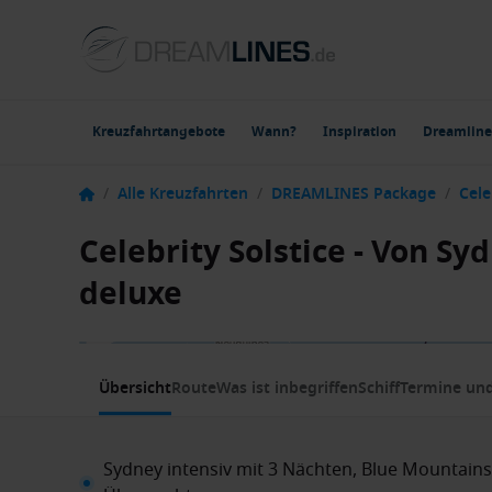
Kreuzfahrtangebote
Wann?
Inspiration
Dreamline
/
Alle Kreuzfahrten
/
DREAMLINES Package
/
Cele
Celebrity Solstice - Von S
deluxe
1 / 9
Übersicht
Route
Was ist inbegriffen
Schiff
Termine und
Sydney intensiv mit 3 Nächten, Blue Mountains