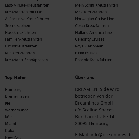
Last-Minute-Kreuzfahrten
Mein Schiff Kreuzfahrten
Kreuzfahrten mit Flug
MSC Kreuzfahrten
All Inclusive Kreuzfahrten
Norwegian Cruise Line
Stornokabinen
Costa Kreuzfahrten
Flusskreuzfahrten
Holland America Line
Familienkreuzfahrten
Celebrity Cruises
Luxuskreuzfahrten
Royal Caribbean
Minikreuzfahrten
nicko cruises
Kreuzfahrt-Schnäppchen
Phoenix Kreuzfahrten
Top Häfen
Über uns
DREAMLINES.de wird
Hamburg
betrieben von der
Bremerhaven
Dreamlines GmbH
Kiel
c/o Scaling Spaces,
Warnemünde
Burchardstraße 14
Köln
20095 Hamburg
Miami
Dubai
E-Mail:
info@dreamlines.de
New York