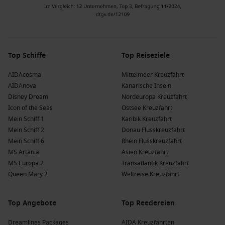
Top Schiffe
Top Reiseziele
AIDAcosma
Mittelmeer Kreuzfahrt
AIDAnova
Kanarische Inseln
Disney Dream
Nordeuropa Kreuzfahrt
Icon of the Seas
Ostsee Kreuzfahrt
Mein Schiff 1
Karibik Kreuzfahrt
Mein Schiff 2
Donau Flusskreuzfahrt
Mein Schiff 6
Rhein Flusskreuzfahrt
MS Artania
Asien Kreuzfahrt
MS Europa 2
Transatlantik Kreuzfahrt
Queen Mary 2
Weltreise Kreuzfahrt
Top Angebote
Top Reedereien
Dreamlines Packages
AIDA Kreuzfahrten