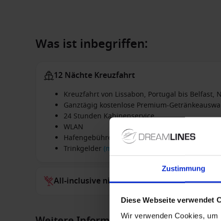
Was ist inbegriffen:
12 Nächte Kreuzfahrt
Kreuzfahrt von Lissabon, Portugal bis Belfast,
Ganztägig kostenlose Premium-Getränkeauswa
24 Stunden Kabinenservice
WLAN
Hafengebühren
Trinkgelder
(mehr Details)
Zustimmung
All-inclusive nicht inbegriffen
Diese Webseite verwendet 
Wir verwenden Cookies, um I
Weitere Informationen