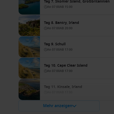
Tag 7. Skomer Island, Großbritannien
An
07:00
AB
15:00
Tag 8. Bantry, Irland
An
07:00
AB
20:00
Tag 9. Schull
An
07:00
AB
17:00
Tag 10. Cape Clear Island
An
07:00
AB
17:00
Tag 11. Kinsale, Irland
An
07:00
AB
17:00
Mehr anzeigen