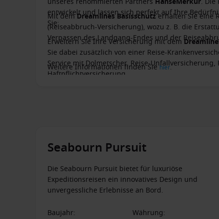
unseres renommierten Partners
HanseMerkur
. Die
entwickelt und lassen sich perfekt auf Ihre Bedürf
Mit dem
Dreamlines Basisschutz
erhalten Sie eine 
Sie:
(Reiseabbruch-Versicherung), wozu z. B. die Ersta
Verpassen des Landgang-Endes und der Reiseabbru
Erweitern Sie Ihre Versicherung mit dem
Dreamlin
Sie dabei zusätzlich von einer Reise-Krankenversich
Service mit Dolmetscher, Reise-Unfallversicherung,
Weitere Informationen finden Sie
hier
.
Haftpflichtversicherung.
Seabourn Pursuit
Die Seabourn Pursuit bietet für luxuriöse
Expeditionsreisen ein innovatives Design und
unvergessliche Erlebnisse an Bord.
Baujahr
:
Währung
: