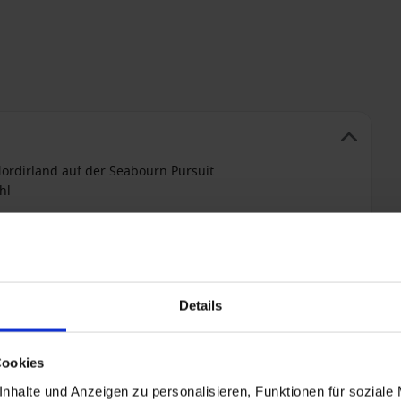
 Nordirland auf der Seabourn Pursuit
hl
Details
+ All-inclusive hinzufügen
Cookies
nhalte und Anzeigen zu personalisieren, Funktionen für soziale