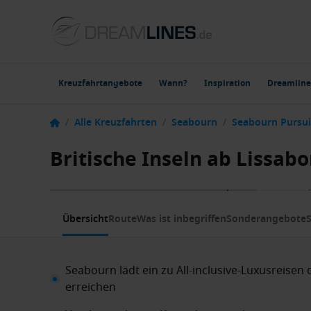
Kreuzfahrtangebote
Wann?
Inspiration
Dreamline
/
Alle Kreuzfahrten
/
Seabourn
/
Seabourn Pursui
Britische Inseln ab Lissab
1 / 6
Übersicht
Route
Was ist inbegriffen
Sonderangebote
S
Seabourn lädt ein zu All-inclusive-Luxusreisen d
erreichen