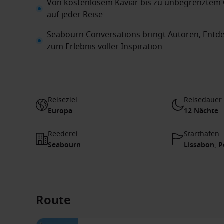
Von kostenlosem Kaviar bis zu unbegrenztem
auf jeder Reise
Seabourn Conversations bringt Autoren, Entd
zum Erlebnis voller Inspiration
Reiseziel
Reisedauer
Europa
12 Nächte
Reederei
Starthafen
Seabourn
Lissabon, P
Route