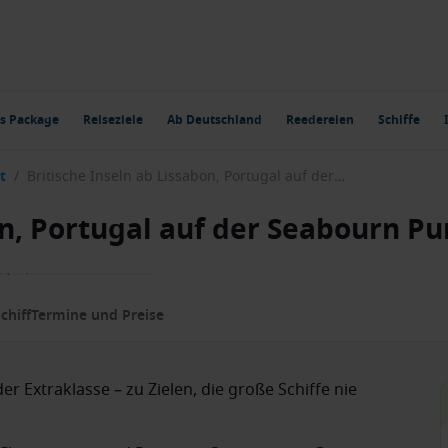
s Package
Reiseziele
Ab Deutschland
Reedereien
Schiffe
t
/
Britische Inseln ab Lissabon, Portugal auf der Seabourn Pursuit
on, Portugal auf der Seabourn Pu
chiff
Termine und Preise
er Extraklasse – zu Zielen, die große Schiffe nie