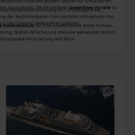
 Reiseschutz-Produkte wurden speziell für Kreuzfahrten
nisse zuschneiden. Die besonderen
Dreamlines-Vorteile
für
Reise-Rücktrittsversicherung und Urlaubsgarantie
ttung der Nachreisekosten zum nächsten Anlegehafen bei
ch bei schwerer Seekrankheit gehören.
es Rundumschutz
für eine unbeschwerte Reise! Profitieren
erung, Notfall-Versicherung inklusive weltweitem Notruf-
 Reisegepäck-Versicherung und Reise-