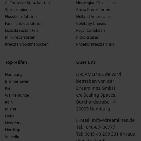
All Inclusive Kreuzfahrten
Norwegian Cruise Line
Stornokabinen
Costa Kreuzfahrten
Flusskreuzfahrten
Holland America Line
Familienkreuzfahrten
Celebrity Cruises
Luxuskreuzfahrten
Royal Caribbean
Minikreuzfahrten
nicko cruises
Kreuzfahrt-Schnäppchen
Phoenix Kreuzfahrten
Top Häfen
Über uns
DREAMLINES.de wird
Hamburg
betrieben von der
Bremerhaven
Dreamlines GmbH
Kiel
c/o Scaling Spaces,
Warnemünde
Burchardstraße 14
Köln
20095 Hamburg
Miami
Dubai
E-Mail:
info@dreamlines.de
New York
Tel.:
040-87406777
Nordkap
Tel: 0049 40 209 331 84 (aus
Venedig