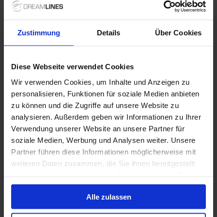
1 / 22
Zustimmung
Details
Über Cookies
MSC Musica
3.9
/5
238 Bewertungen
Diese Webseite verwendet Cookies
Die MSC Musica hält unzählige Highlights für Sie
Wir verwenden Cookies, um Inhalte und Anzeigen zu
bereit. Neben der Havanna Club Raucherlounge und
personalisieren, Funktionen für soziale Medien anbieten
einem Zen-Garten gibt es an Bord sogar einen
zu können und die Zugriffe auf unsere Website zu
dreistufigen Wasserfall. Machen Sie sich selbst ein
analysieren. Außerdem geben wir Informationen zu Ihrer
Bild und kommen Sie an Bord.
Letzte Renovierung
:
Währung
:
Verwendung unserer Website an unsere Partner für
2019
EUR, USD
soziale Medien, Werbung und Analysen weiter. Unsere
Passagiere
:
Partner führen diese Informationen möglicherweise mit
3013
weiteren Daten zusammen, die Sie ihnen bereitgestellt
haben oder die sie im Rahmen Ihrer Nutzung der Dienste
Deckplan anzeigen
gesammelt haben.
Alle zulassen
Mehr erfahren