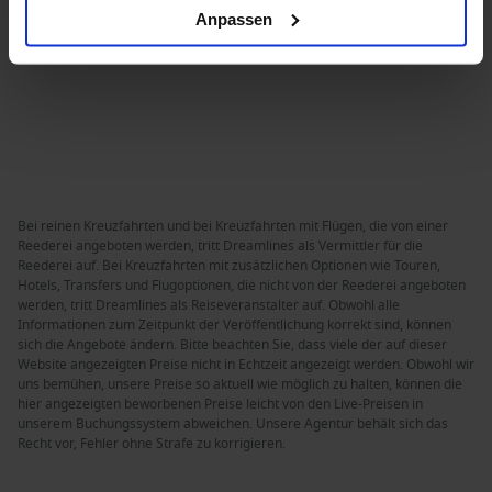
Anpassen
Bei reinen Kreuzfahrten und bei Kreuzfahrten mit Flügen, die von einer
Reederei angeboten werden, tritt Dreamlines als Vermittler für die
Reederei auf. Bei Kreuzfahrten mit zusätzlichen Optionen wie Touren,
Hotels, Transfers und Flugoptionen, die nicht von der Reederei angeboten
werden, tritt Dreamlines als Reiseveranstalter auf. Obwohl alle
Informationen zum Zeitpunkt der Veröffentlichung korrekt sind, können
sich die Angebote ändern. Bitte beachten Sie, dass viele der auf dieser
Website angezeigten Preise nicht in Echtzeit angezeigt werden. Obwohl wir
uns bemühen, unsere Preise so aktuell wie möglich zu halten, können die
hier angezeigten beworbenen Preise leicht von den Live-Preisen in
unserem Buchungssystem abweichen. Unsere Agentur behält sich das
Recht vor, Fehler ohne Strafe zu korrigieren.