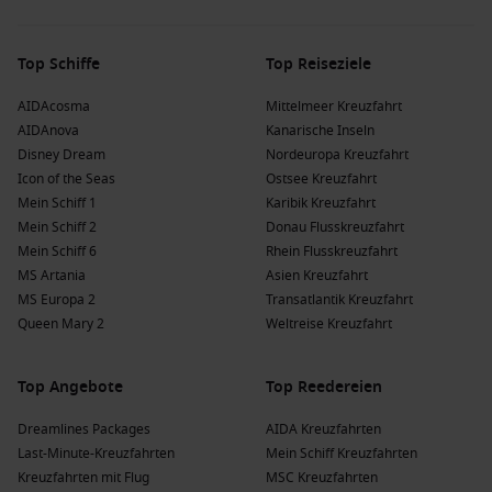
Top Schiffe
Top Reiseziele
AIDAcosma
Mittelmeer Kreuzfahrt
AIDAnova
Kanarische Inseln
Disney Dream
Nordeuropa Kreuzfahrt
Icon of the Seas
Ostsee Kreuzfahrt
Mein Schiff 1
Karibik Kreuzfahrt
Mein Schiff 2
Donau Flusskreuzfahrt
Mein Schiff 6
Rhein Flusskreuzfahrt
MS Artania
Asien Kreuzfahrt
MS Europa 2
Transatlantik Kreuzfahrt
Queen Mary 2
Weltreise Kreuzfahrt
Top Angebote
Top Reedereien
Dreamlines Packages
AIDA Kreuzfahrten
Last-Minute-Kreuzfahrten
Mein Schiff Kreuzfahrten
Kreuzfahrten mit Flug
MSC Kreuzfahrten