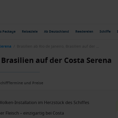
s Package
Reiseziele
Ab Deutschland
Reedereien
Schiffe
Serena
/
Brasilien ab Rio de Janeiro, Brasilien auf der Costa Serena
, Brasilien auf der Costa Serena
chiff
Termine und Preise
lken-Installation im Herzstück des Schiffes
r Fleisch – einzigartig bei Costa