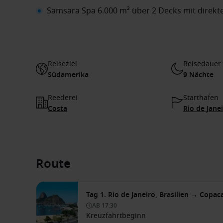
Samsara Spa 6.000 m² über 2 Decks mit direk
Reiseziel
Reisedauer
Südamerika
9 Nächte
Reederei
Starthafen
Costa
Rio de Janei
Route
Tag 1. Rio de Janeiro, Brasilien → Copac
AB
17:30
Kreuzfahrtbeginn