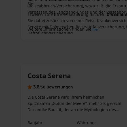
Sie:
(Reiseabbruch-Versicherung), wozu z. B. die Ersta
HAPPY FAMILY COMFORT -
Familien mit zwei Erwac
Verpassen des Landgang-Endes und der Reiseabbru
Erweitern Sie Ihre Versicherung mit dem
Dreamlin
separaten Kabinen und zahlen für die zweite Kabine 
Sie dabei zusätzlich von einer Reise-Krankenversich
einer Innenkabine. Limitiertes Kontingent.
Service mit Dolmetscher, Reise-Unfallversicherung,
Weitere Informationen finden Sie
hier
.
Haftpflichtversicherung.
Costa Serena
3.8
/5
8 Bewertungen
Die Costa Serena wird ihrem heimlichen
Spitznamen „Göttin der Meere“, mehr als gerecht.
Der antike Baustil, der an die Mythologien des
Alten Roms erinnern soll, schafft an Bord eine
einzigartige Atmosphäre.
Baujahr
:
Währung
: