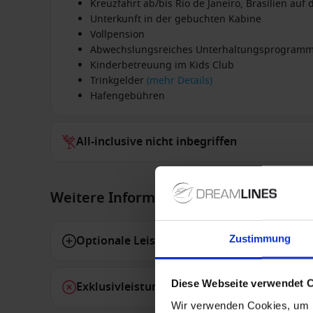
Kreuzfahrt ab/bis Rio de Janeiro, Brasilien auf
Unterkunft in der gebuchten Kabine
Vollpension
Abwechslungsreiches Unterhaltungsprogram
Kinderbetreuung im Kids Club
Trinkgelder
(mehr Details)
Hafengebühren
All-inclusive nicht inbegriffen
Weitere Informationen
Zustimmung
Optionale Leistungen
Diese Webseite verwendet 
Exklusivleistungen
Wir verwenden Cookies, um I