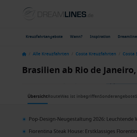
Kreuzfahrtangebote
Wann?
Inspiration
Dreamline
/
Alle Kreuzfahrten
/
Costa Kreuzfahrten
/
Costa 
Brasilien ab Rio de Janeiro
1 / 8
Übersicht
Route
Was ist inbegriffen
Sonderangebote
S
Pop-Design-Neugestaltung 2026: Leuchtende Wo
Fiorentina Steak House: Erstklassiges Florentine