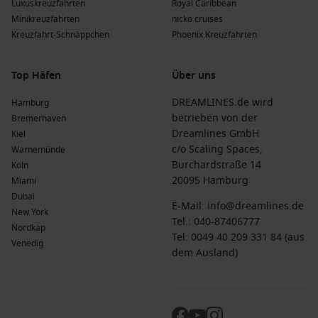
Luxuskreuzfahrten
Royal Caribbean
Minikreuzfahrten
nicko cruises
Kreuzfahrt-Schnäppchen
Phoenix Kreuzfahrten
Top Häfen
Über uns
DREAMLINES.de wird
Hamburg
betrieben von der
Bremerhaven
Dreamlines GmbH
Kiel
c/o Scaling Spaces,
Warnemünde
Burchardstraße 14
Köln
20095 Hamburg
Miami
Dubai
E-Mail:
info@dreamlines.de
New York
Tel.:
040-87406777
Nordkap
Tel: 0049 40 209 331 84 (aus
Venedig
dem Ausland)