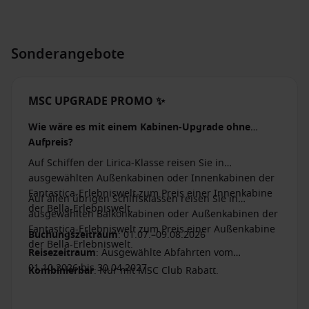
Sonderangebote
MSC UPGRADE PROMO ✨
Wie wäre es mit einem Kabinen-Upgrade ohne
Aufpreis?
Auf Schiffen der Lirica-Klasse reisen Sie in
ausgewählten Außenkabinen oder Innenkabinen der
Fantastica-Erlebniswelt zum Preis einer Innenkabine
Auf allen übrigen Schiffsklassen reisen Sie in
der Bella-Erlebniswelt.
ausgewählten Balkonkabinen oder Außenkabinen der
Fantastica-Erlebniswelt zum Preis einer Außenkabine
Buchungszeitraum
: 01.07.–09.08.2026
der Bella-Erlebniswelt.
Reisezeitraum
: Ausgewählte Abfahrten vom
01.10.2026 bis 30.04.2027.
Kombinierbar
: Nur mit MSC Club Rabatt.