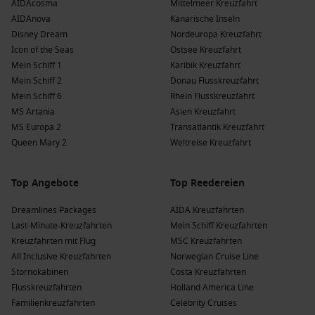
AIDAcosma
Mittelmeer Kreuzfahrt
AIDAnova
Kanarische Inseln
Disney Dream
Nordeuropa Kreuzfahrt
Icon of the Seas
Ostsee Kreuzfahrt
Mein Schiff 1
Karibik Kreuzfahrt
Mein Schiff 2
Donau Flusskreuzfahrt
Mein Schiff 6
Rhein Flusskreuzfahrt
MS Artania
Asien Kreuzfahrt
MS Europa 2
Transatlantik Kreuzfahrt
Queen Mary 2
Weltreise Kreuzfahrt
Top Angebote
Top Reedereien
Dreamlines Packages
AIDA Kreuzfahrten
Last-Minute-Kreuzfahrten
Mein Schiff Kreuzfahrten
Kreuzfahrten mit Flug
MSC Kreuzfahrten
All Inclusive Kreuzfahrten
Norwegian Cruise Line
Stornokabinen
Costa Kreuzfahrten
Flusskreuzfahrten
Holland America Line
Familienkreuzfahrten
Celebrity Cruises